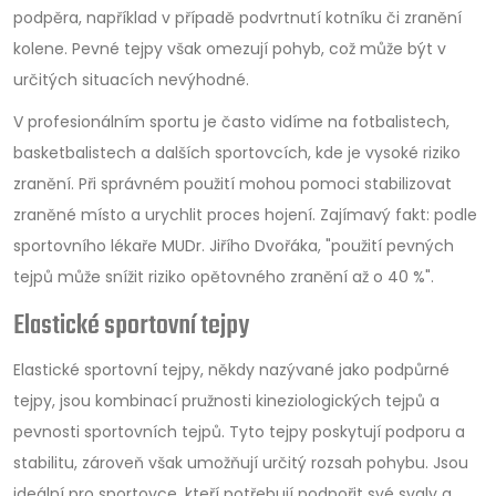
podpěra, například v případě podvrtnutí kotníku či zranění
kolene. Pevné tejpy však omezují pohyb, což může být v
určitých situacích nevýhodné.
V profesionálním sportu je často vidíme na fotbalistech,
basketbalistech a dalších sportovcích, kde je vysoké riziko
zranění. Při správném použití mohou pomoci stabilizovat
zraněné místo a urychlit proces hojení. Zajímavý fakt: podle
sportovního lékaře MUDr. Jiřího Dvořáka, "použití pevných
tejpů může snížit riziko opětovného zranění až o 40 %".
Elastické sportovní tejpy
Elastické sportovní tejpy, někdy nazývané jako podpůrné
tejpy, jsou kombinací pružnosti kineziologických tejpů a
pevnosti sportovních tejpů. Tyto tejpy poskytují podporu a
stabilitu, zároveň však umožňují určitý rozsah pohybu. Jsou
ideální pro sportovce, kteří potřebují podpořit své svaly a