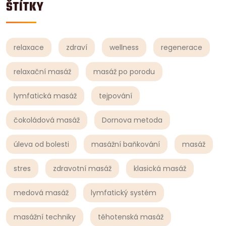
ŠTÍTKY
relaxace
zdraví
wellness
regenerace
relaxační masáž
masáž po porodu
lymfatická masáž
tejpování
čokoládová masáž
Dornova metoda
úleva od bolesti
masážní baňkování
masáž
stres
zdravotní masáž
klasická masáž
medová masáž
lymfatický systém
masážní techniky
těhotenská masáž