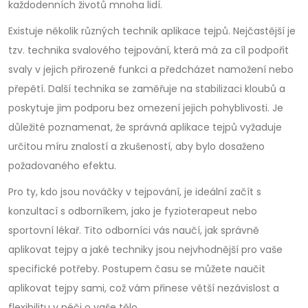
každodenních životů mnoha lidí.
Existuje několik různých technik aplikace tejpů. Nejčastější je
tzv. technika svalového tejpování, která má za cíl podpořit
svaly v jejich přirozené funkci a předcházet namožení nebo
přepětí. Další technika se zaměřuje na stabilizaci kloubů a
poskytuje jim podporu bez omezení jejich pohyblivosti. Je
důležité poznamenat, že správná aplikace tejpů vyžaduje
určitou míru znalostí a zkušeností, aby bylo dosaženo
požadovaného efektu.
Pro ty, kdo jsou nováčky v tejpování, je ideální začít s
konzultací s odborníkem, jako je fyzioterapeut nebo
sportovní lékař. Tito odborníci vás naučí, jak správně
aplikovat tejpy a jaké techniky jsou nejvhodnější pro vaše
specifické potřeby. Postupem času se můžete naučit
aplikovat tejpy sami, což vám přinese větší nezávislost a
flexibilitu v péči o vaše tělo.