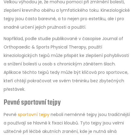
Velkou výhodou je, že mohou pomoci při zmírnění bolesti,
zlepšení krevního oběhu a lymfatického toku. Kineziologické
tejpy jsou často barevné, a to nejen pro estetiku, ale i pro
snadné určení jejich pružnosti a použití.
Například, podle studie publikované v časopise Journal of
Orthopaedic & Sports Physical Therapy, použití
kineziologických tejpů může přispět ke zlepšení pohyblivosti
a snížení bolesti u osob s chronickým zánětem šlach.
Aplikace těchto tejpů tedy může být klíčová pro sportovce,
kteří chtějí pokračovat ve svém tréninku bez zbytečných
přestávek.
Pevné sportovní tejpy
Pevné
sportovní tejpy
neboli neměnné tejpy jsou tradičnější
a používají se hlavně k fixaci kloubů. Tyto tejpy jsou velmi
užitečné při léčbě akutních zranění, kde je nutná silná