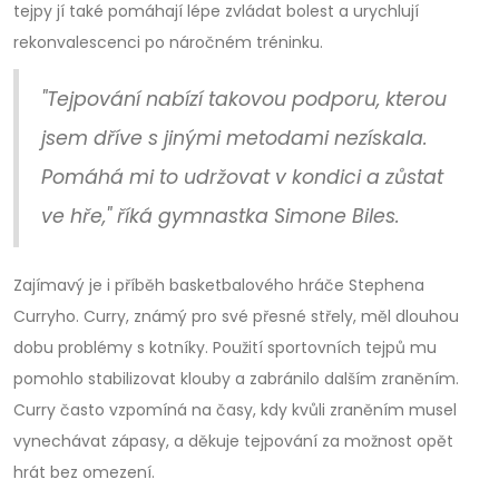
tejpy jí také pomáhají lépe zvládat bolest a urychlují
rekonvalescenci po náročném tréninku.
"Tejpování nabízí takovou podporu, kterou
jsem dříve s jinými metodami nezískala.
Pomáhá mi to udržovat v kondici a zůstat
ve hře," říká gymnastka Simone Biles.
Zajímavý je i příběh basketbalového hráče Stephena
Curryho. Curry, známý pro své přesné střely, měl dlouhou
dobu problémy s kotníky. Použití sportovních tejpů mu
pomohlo stabilizovat klouby a zabránilo dalším zraněním.
Curry často vzpomíná na časy, kdy kvůli zraněním musel
vynechávat zápasy, a děkuje tejpování za možnost opět
hrát bez omezení.