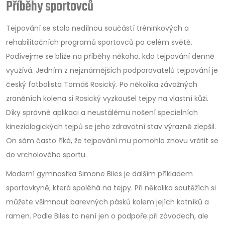
Příběhy sportovců
Tejpování se stalo nedílnou součástí tréninkových a
rehabilitačních programů sportovců po celém světě.
Podívejme se blíže na příběhy někoho, kdo tejpování denně
využívá. Jedním z nejznámějších podporovatelů tejpování je
český fotbalista Tomáš Rosický. Po několika závažných
zraněních kolena si Rosický vyzkoušel tejpy na vlastní kůži.
Díky správné aplikaci a neustálému nošení specielních
kineziologických tejpů se jeho zdravotní stav výrazně zlepšil.
On sám často říká, že tejpování mu pomohlo znovu vrátit se
do vrcholového sportu.
Moderní gymnastka Simone Biles je dalším příkladem
sportovkyně, která spoléhá na tejpy. Při několika soutěžích si
můžete všimnout barevných pásků kolem jejích kotníků a
ramen. Podle Biles to není jen o podpoře při závodech, ale