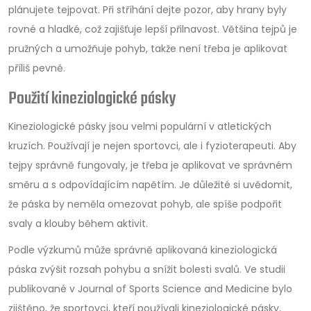
plánujete tejpovat. Při stříhání dejte pozor, aby hrany byly
rovné a hladké, což zajišťuje lepší přilnavost. Většina tejpů je
pružných a umožňuje pohyb, takže není třeba je aplikovat
příliš pevně.
Použití kineziologické pásky
Kineziologické pásky jsou velmi populární v atletických
kruzích. Používají je nejen sportovci, ale i fyzioterapeuti. Aby
tejpy správně fungovaly, je třeba je aplikovat ve správném
směru a s odpovídajícím napětím. Je důležité si uvědomit,
že páska by neměla omezovat pohyb, ale spíše podpořit
svaly a klouby během aktivit.
Podle výzkumů může správně aplikovaná kineziologická
páska zvýšit rozsah pohybu a snížit bolesti svalů. Ve studii
publikované v Journal of Sports Science and Medicine bylo
zjištěno, že sportovci, kteří používali kineziologické pásky,