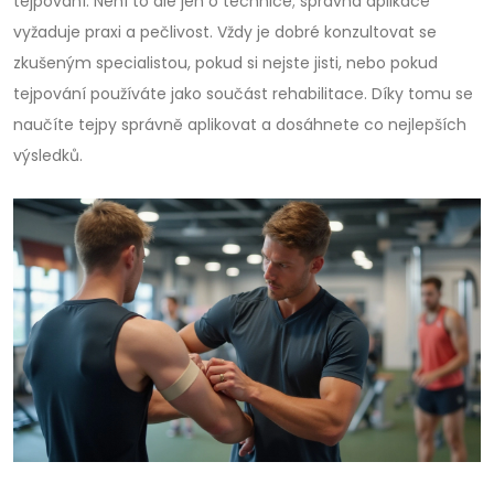
tejpování. Není to ale jen o technice; správná aplikace
vyžaduje praxi a pečlivost. Vždy je dobré konzultovat se
zkušeným specialistou, pokud si nejste jisti, nebo pokud
tejpování používáte jako součást rehabilitace. Díky tomu se
naučíte tejpy správně aplikovat a dosáhnete co nejlepších
výsledků.