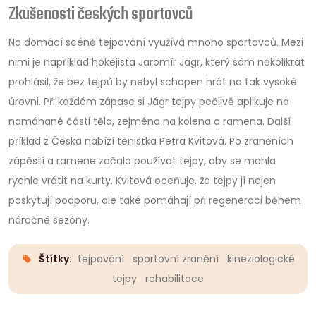
Zkušenosti českých sportovců
Na domácí scéně tejpování využívá mnoho sportovců. Mezi
nimi je například hokejista Jaromír Jágr, který sám několikrát
prohlásil, že bez tejpů by nebyl schopen hrát na tak vysoké
úrovni. Při každém zápase si Jágr tejpy pečlivě aplikuje na
namáhané části těla, zejména na kolena a ramena. Další
příklad z Česka nabízí tenistka Petra Kvitová. Po zraněních
zápěstí a ramene začala používat tejpy, aby se mohla
rychle vrátit na kurty. Kvitová oceňuje, že tejpy jí nejen
poskytují podporu, ale také pomáhají při regeneraci během
náročné sezóny.
Štítky:
tejpování
sportovní zranění
kineziologické
tejpy
rehabilitace