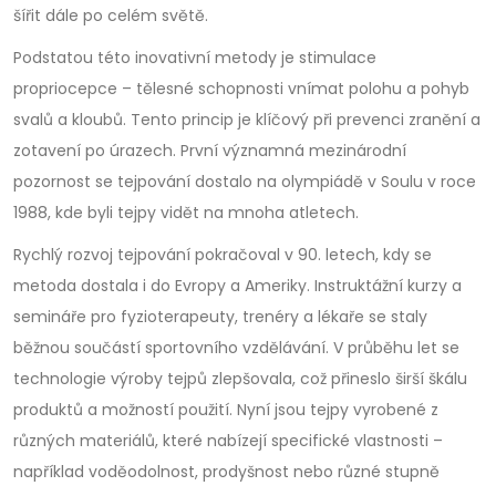
šířit dále po celém světě.
Podstatou této inovativní metody je stimulace
propriocepce – tělesné schopnosti vnímat polohu a pohyb
svalů a kloubů. Tento princip je klíčový při prevenci zranění a
zotavení po úrazech. První významná mezinárodní
pozornost se tejpování dostalo na olympiádě v Soulu v roce
1988, kde byli tejpy vidět na mnoha atletech.
Rychlý rozvoj tejpování pokračoval v 90. letech, kdy se
metoda dostala i do Evropy a Ameriky. Instruktážní kurzy a
semináře pro fyzioterapeuty, trenéry a lékaře se staly
běžnou součástí sportovního vzdělávání. V průběhu let se
technologie výroby tejpů zlepšovala, což přineslo širší škálu
produktů a možností použití. Nyní jsou tejpy vyrobené z
různých materiálů, které nabízejí specifické vlastnosti –
například voděodolnost, prodyšnost nebo různé stupně