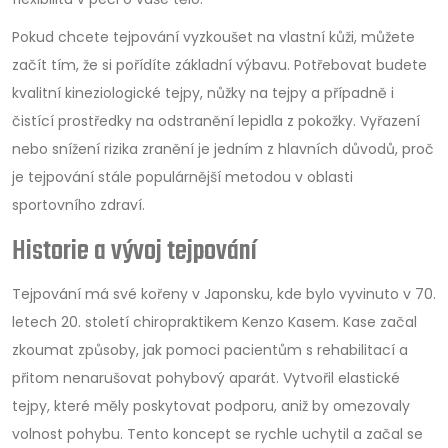
Pokud chcete tejpování vyzkoušet na vlastní kůži, můžete
začít tím, že si pořídíte základní výbavu. Potřebovat budete
kvalitní kineziologické tejpy, nůžky na tejpy a případně i
čistící prostředky na odstranění lepidla z pokožky. Vyřazení
nebo snížení rizika zranění je jedním z hlavních důvodů, proč
je tejpování stále populárnější metodou v oblasti
sportovního zdraví.
Historie a vývoj tejpování
Tejpování má své kořeny v Japonsku, kde bylo vyvinuto v 70.
letech 20. století chiropraktikem Kenzo Kasem. Kase začal
zkoumat způsoby, jak pomoci pacientům s rehabilitací a
přitom nenarušovat pohybový aparát. Vytvořil elastické
tejpy, které měly poskytovat podporu, aniž by omezovaly
volnost pohybu. Tento koncept se rychle uchytil a začal se