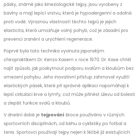
pásky, známé jako kineziologické tejpy, jsou vyrobeny z
bavlny a mají lepící vrstvu, která je hypoalergenní a odolná
proti vodě. Výraznou vlastností těchto tejpů je jejich
elasticita, která umožňuje volný pohyb, což je zásadní pro
prevenci zranění a urychlení regenerace.
Poprvé byla tato technika vyvinuta japonským
chiropraktikem Dr. Kenzo Kasem v roce 1970. Dr. Kase chtěl
najít způsob, jak poskytnout podporu svalům a kloubům bez
omezení pohybu. Jeho inovativní přístup zahrnoval využití
elastických pásek, které při správné aplikaci napomáhají k
lepší cirkulaci krve a lymfy, což může přinést úlevu od bolesti
a zlepšit funkce svalů a kloubů.
V dnešní době je
tejpování
široce používáno v různých
sportovních disciplínách, od běhu a cyklistiky po fotbal a
tenis. Sportovci používají tejpy nejen k léčbě již existujících