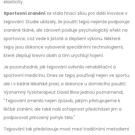
elasticity.
Sportovní zranění
se stala hnací silou pro další inovace v
tejpování. Studie ukázaly, že použití tejpů nejenže podporuje
zraněné tkáně, ale zároveň posiluje psychologický efekt na
sportovce, což vede k jistotě a zlepšení výkonu. Některé
tejpy jsou dokonce vybavené speciálními technologiemi,
které zlepšují krevní oběh a tím urychlují hojení.
Je pozoruhodné, jak tejpování ovlivnilo rehabilitační a
sportovní medicínu. Dnes se tejpy používají nejen ve sportu,
ale i v běžné lékařské praxi, a dokonce u domácího použití.
Významný fyzioterapeut David Blow jednou poznamenal,
"Tejpování změnilo nejen způsob, jakým přistupujeme k
léčbě zranění, ale také naši schopnost předcházet jim a
podporovat přirozený pohyb těla."
Tejpování tak představuje most mezi tradičními metodami