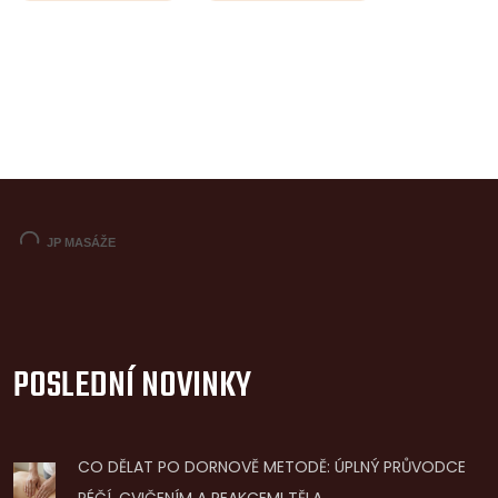
POSLEDNÍ NOVINKY
CO DĚLAT PO DORNOVĚ METODĚ: ÚPLNÝ PRŮVODCE
PÉČÍ, CVIČENÍM A REAKCEMI TĚLA