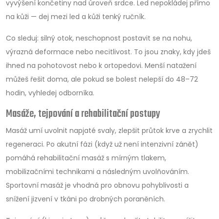
vyvýšení končetiny nad úroveň srdce. Led nepokládej přímo
na kůži — dej mezi led a kůži tenký ručník.
Co sleduj: silný otok, neschopnost postavit se na nohu,
výrazná deformace nebo necitlivost. To jsou znaky, kdy jdeš
ihned na pohotovost nebo k ortopedovi. Menší natažení
můžeš řešit doma, ale pokud se bolest nelepší do 48–72
hodin, vyhledej odborníka.
Masáže, tejpování a rehabilitační postupy
Masáž umí uvolnit napjaté svaly, zlepšit průtok krve a zrychlit
regeneraci. Po akutní fázi (když už není intenzivní zánět)
pomáhá rehabilitační masáž s mírným tlakem,
mobilizačními technikami a následným uvolňováním.
Sportovní masáž je vhodná pro obnovu pohyblivosti a
snížení jizvení v tkáni po drobných poraněních.