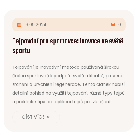
9.09.2024
0
Tejpování pro sportovce: Inovace ve světě
sportu
Tejpování je inovativní metoda používaná širokou
škálou sportovců k podpoře svalů a kloubů, prevenci
zranění a urychlení regenerace. Tento článek nabízí
detailní pohled na využití tejpování, různé typy tejpů
a praktické tipy pro aplikaci tejpů pro zlepšení
výkonu a zdraví sportovců.
ČÍST VÍCE