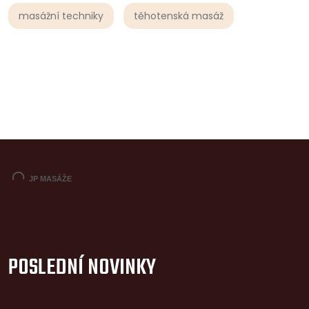
masážní techniky
těhotenská masáž
POSLEDNÍ NOVINKY