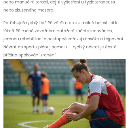
nebo manuální terapii, dej si vyšetření u fyzioterapeuta
nebo zkušeného maséra.
Potřebuješ rychlý tip? Při větším otoku a silné bolesti jdi k
lékaři. Při méně závažném natažení začni s ledováním,
jemnou rehabilitací a postupně zařazuj masáže a tejpování.
Návrat do sportu plánuj pomalu — rychlý návrat je častá
příčina opakování zranění.