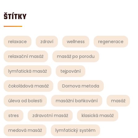
ŠTÍTKY
relaxace
zdraví
wellness
regenerace
relaxační masáž
masáž po porodu
lymfatická masáž
tejpování
čokoládová masáž
Dornova metoda
úleva od bolesti
masážní baňkování
masáž
stres
zdravotní masáž
klasická masáž
medová masáž
lymfatický systém