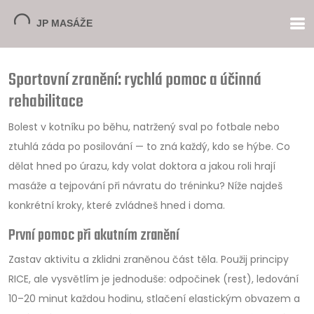
Sportovní zranění: rychlá pomoc a účinná
rehabilitace
Bolest v kotníku po běhu, natržený sval po fotbale nebo
ztuhlá záda po posilování — to zná každý, kdo se hýbe. Co
dělat hned po úrazu, kdy volat doktora a jakou roli hrají
masáže a tejpování při návratu do tréninku? Níže najdeš
konkrétní kroky, které zvládneš hned i doma.
První pomoc při akutním zranění
Zastav aktivitu a zklidni zraněnou část těla. Použij principy
RICE, ale vysvětlím je jednoduše: odpočinek (rest), ledování
10–20 minut každou hodinu, stlačení elastickým obvazem a