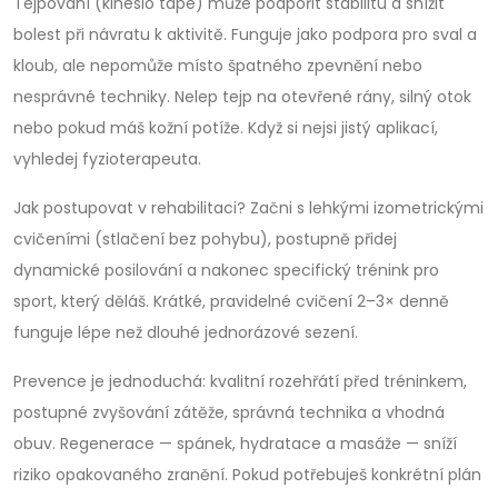
Tejpování (kinesio tape) může podpořit stabilitu a snížit
bolest při návratu k aktivitě. Funguje jako podpora pro sval a
kloub, ale nepomůže místo špatného zpevnění nebo
nesprávné techniky. Nelep tejp na otevřené rány, silný otok
nebo pokud máš kožní potíže. Když si nejsi jistý aplikací,
vyhledej fyzioterapeuta.
Jak postupovat v rehabilitaci? Začni s lehkými izometrickými
cvičeními (stlačení bez pohybu), postupně přidej
dynamické posilování a nakonec specifický trénink pro
sport, který děláš. Krátké, pravidelné cvičení 2–3× denně
funguje lépe než dlouhé jednorázové sezení.
Prevence je jednoduchá: kvalitní rozehřátí před tréninkem,
postupné zvyšování zátěže, správná technika a vhodná
obuv. Regenerace — spánek, hydratace a masáže — sníží
riziko opakovaného zranění. Pokud potřebuješ konkrétní plán