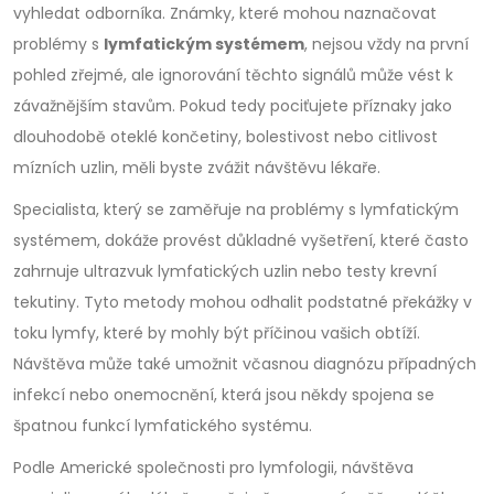
vyhledat odborníka. Známky, které mohou naznačovat
problémy s
lymfatickým systémem
, nejsou vždy na první
pohled zřejmé, ale ignorování těchto signálů může vést k
závažnějším stavům. Pokud tedy pociťujete příznaky jako
dlouhodobě oteklé končetiny, bolestivost nebo citlivost
mízních uzlin, měli byste zvážit návštěvu lékaře.
Specialista, který se zaměřuje na problémy s lymfatickým
systémem, dokáže provést důkladné vyšetření, které často
zahrnuje ultrazvuk lymfatických uzlin nebo testy krevní
tekutiny. Tyto metody mohou odhalit podstatné překážky v
toku lymfy, které by mohly být příčinou vašich obtíží.
Návštěva může také umožnit včasnou diagnózu případných
infekcí nebo onemocnění, která jsou někdy spojena se
špatnou funkcí lymfatického systému.
Podle Americké společnosti pro lymfologii, návštěva