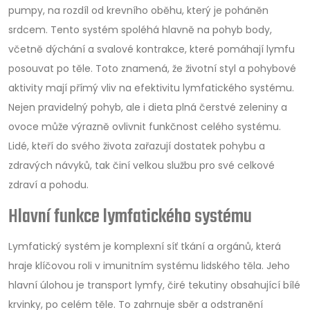
pumpy, na rozdíl od krevního oběhu, který je poháněn
srdcem. Tento systém spoléhá hlavně na pohyb body,
včetně dýchání a svalové kontrakce, které pomáhají lymfu
posouvat po těle. Toto znamená, že životní styl a pohybové
aktivity mají přímý vliv na efektivitu lymfatického systému.
Nejen pravidelný pohyb, ale i dieta plná čerstvé zeleniny a
ovoce může výrazně ovlivnit funkčnost celého systému.
Lidé, kteří do svého života zařazují dostatek pohybu a
zdravých návyků, tak činí velkou službu pro své celkové
zdraví a pohodu.
Hlavní funkce lymfatického systému
Lymfatický systém je komplexní síť tkání a orgánů, která
hraje klíčovou roli v imunitním systému lidského těla. Jeho
hlavní úlohou je transport lymfy, čiré tekutiny obsahující bílé
krvinky, po celém těle. To zahrnuje sběr a odstranění