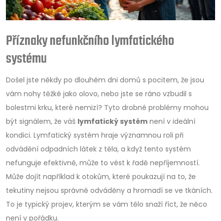
Příznaky nefunkčního lymfatického
systému
Došel jste někdy po dlouhém dni domů s pocitem, že jsou
vám nohy těžké jako olovo, nebo jste se ráno vzbudil s
bolestmi krku, které nemizí? Tyto drobné problémy mohou
být signálem, že váš
lymfatický systém
není v ideální
kondici. Lymfatický systém hraje významnou roli při
odvádění odpadních látek z těla, a když tento systém
nefunguje efektivně, může to vést k řadě nepříjemností.
Může dojít například k otokům, které poukazují na to, že
tekutiny nejsou správně odváděny a hromadí se ve tkáních.
To je typický projev, kterým se vám tělo snaží říct, že něco
není v pořádku.