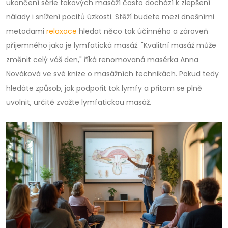
ukončení série takových masáží často dochází k zlepšení
nálady i snížení pocitů úzkosti. Stěží budete mezi dnešními
metodami
relaxace
hledat něco tak účinného a zároveň
příjemného jako je lymfatická masáž. "Kvalitní masáž může
změnit celý váš den," říká renomovaná masérka Anna
Nováková ve své knize o masážních technikách. Pokud tedy
hledáte způsob, jak podpořit tok lymfy a přitom se plně
uvolnit, určitě zvažte lymfatickou masáž.