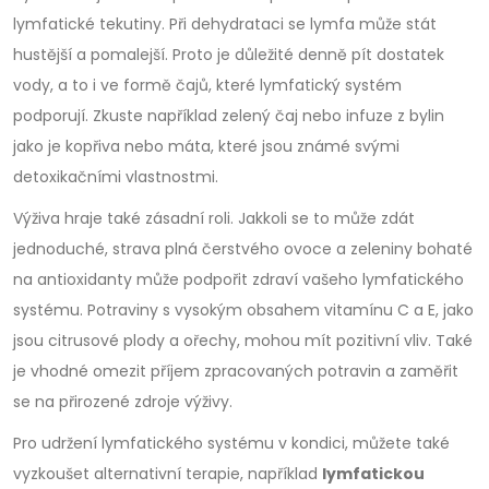
lymfatické tekutiny. Při dehydrataci se lymfa může stát
hustější a pomalejší. Proto je důležité denně pít dostatek
vody, a to i ve formě čajů, které lymfatický systém
podporují. Zkuste například zelený čaj nebo infuze z bylin
jako je kopřiva nebo máta, které jsou známé svými
detoxikačními vlastnostmi.
Výživa hraje také zásadní roli. Jakkoli se to může zdát
jednoduché, strava plná čerstvého ovoce a zeleniny bohaté
na antioxidanty může podpořit zdraví vašeho lymfatického
systému. Potraviny s vysokým obsahem vitamínu C a E, jako
jsou citrusové plody a ořechy, mohou mít pozitivní vliv. Také
je vhodné omezit příjem zpracovaných potravin a zaměřit
se na přirozené zdroje výživy.
Pro udržení lymfatického systému v kondici, můžete také
vyzkoušet alternativní terapie, například
lymfatickou