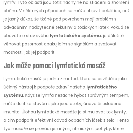
lymfy. Tyto oblasti jsou totiž náchylné na stlačení a zhoršení
oběhu. V některých případech se může objevit celulitida, což
je jasný důkaz, že tkáně pod povrchem mají problém s
odváděním nadbytečné tekutiny a toxických látek. Pokud se
obáváte o stav svého
lymfatického systému
, je důležité
věnovat pozornost opakujícím se signálům a zvažovat
možnosti, jak jej podpořit.
Jak může pomoci lymfatická masáž
Lymfatická masáž je jedna z metod, která se osvědčila jako
účinný nástroj k podpoře zdraví našeho
lymfatického
systému
. Když se lymfa nezačne hýbat správným tempem,
může dojít ke stavům, jako jsou otoky, únava či oslabená
imunita. Úlohou lymfatické masáže je stimulovat tok lymfy,
a tím podpořit efektivní odvod odpadních látek z těla. Tento
typ masáže se provádí jemnými, ritmickými pohyby, které