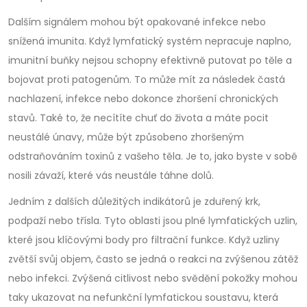
Dalším signálem mohou být opakované infekce nebo
snížená imunita. Když lymfatický systém nepracuje naplno,
imunitní buňky nejsou schopny efektivně putovat po těle a
bojovat proti patogenům. To může mít za následek častá
nachlazení, infekce nebo dokonce zhoršení chronických
stavů. Také to, že necítíte chuť do života a máte pocit
neustálé únavy, může být způsobeno zhoršeným
odstraňováním toxinů z vašeho těla. Je to, jako byste v sobě
nosili závaží, které vás neustále táhne dolů.
Jedním z dalších důležitých indikátorů je zduřený krk,
podpaží nebo třísla. Tyto oblasti jsou plné lymfatických uzlin,
které jsou klíčovými body pro filtrační funkce. Když uzliny
zvětší svůj objem, často se jedná o reakci na zvýšenou zátěž
nebo infekci. Zvýšená citlivost nebo svědění pokožky mohou
taky ukazovat na nefunkční lymfatickou soustavu, která