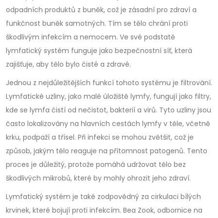
odpadních produktů z buněk, což je zásadní pro zdraví a
funkčnost buněk samotných. Tím se tělo chrání proti
škodlivým infekcím a nemocem. Ve své podstatě
lymfatický systém funguje jako bezpečnostní síť, která
zajišťuje, aby tělo bylo čisté a zdravé.
Jednou z nejdůležitějších funkcí tohoto systému je filtrování.
Lymfatické uzliny, jako malé úložiště lymfy, fungují jako filtry,
kde se lymfa čistí od nečistot, bakterií a virů. Tyto uzliny jsou
často lokalizovány na hlavních cestách lymfy v těle, včetně
krku, podpaží a třísel. Při infekci se mohou zvětšit, což je
způsob, jakým tělo reaguje na přítomnost patogenů. Tento
proces je důležitý, protože pomáhá udržovat tělo bez
škodlivých mikrobů, které by mohly ohrozit jeho zdraví.
Lymfatický systém je také zodpovědný za cirkulaci bílých
krvinek, které bojují proti infekcím. Bea Zook, odbornice na