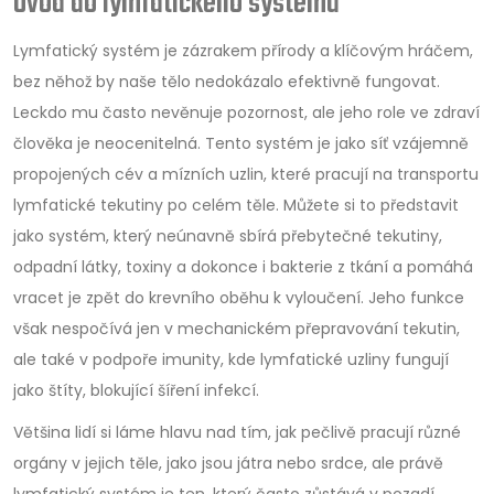
Úvod do lymfatického systému
Lymfatický systém je zázrakem přírody a klíčovým hráčem,
bez něhož by naše tělo nedokázalo efektivně fungovat.
Leckdo mu často nevěnuje pozornost, ale jeho role ve zdraví
člověka je neocenitelná. Tento systém je jako síť vzájemně
propojených cév a mízních uzlin, které pracují na transportu
lymfatické tekutiny po celém těle. Můžete si to představit
jako systém, který neúnavně sbírá přebytečné tekutiny,
odpadní látky, toxiny a dokonce i bakterie z tkání a pomáhá
vracet je zpět do krevního oběhu k vyloučení. Jeho funkce
však nespočívá jen v mechanickém přepravování tekutin,
ale také v podpoře imunity, kde lymfatické uzliny fungují
jako štíty, blokující šíření infekcí.
Většina lidí si láme hlavu nad tím, jak pečlivě pracují různé
orgány v jejich těle, jako jsou játra nebo srdce, ale právě
lymfatický systém je ten, který často zůstává v pozadí,