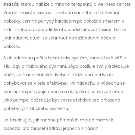
masáž
, kterou nabízelo mnoho terapeutů a wellness center.
Kromě masáže existuje i metoda suchého kartáčování
pokožky. Jemné pohyby kartáčem po pokožce směrem k
srdci mohou rozproudit lymfu a odstraňovat toxiny. Tento
jednoduchý rituál lze zahrnout do každodenní péče o
pokožku.
S ohledem na péči o lymfatický systém, mnozí také věří v
sílu jógy a hlubokého dýchání. Jóga posiluje svaly a zlepšuje
oběh, zatímco hluboké dýchání může pomoci lymfu
pohybovat se v těle efektivněji. Při nádechu a výdechu se
diafragma pohybuje nahoru a dolů, čímž se vytváří něco
jako pumpa, což může být velmi efektivní pro přirozené
pohyby lymfatického systému.
Je fascinující, jak mnoho přírodních metod máme k
dispozici pro zlepšení zdraví jednoho z našich