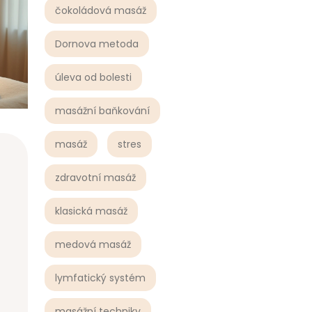
čokoládová masáž
Dornova metoda
úleva od bolesti
masážní baňkování
masáž
stres
zdravotní masáž
klasická masáž
medová masáž
lymfatický systém
masážní techniky