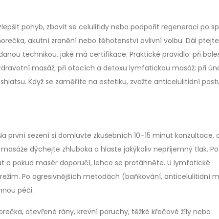
, zlepšit pohyb, zbavit se celulitidy nebo podpořit regeneraci po s
horečka, akutní zranění nebo těhotenství ovlivní volbu. Dál ptejte
anou technikou, jaké má certifikace. Praktické pravidlo: při bol
zdravotní masáž; při otocích a detoxu lymfatickou masáž; při ún
iatsu. Když se zaměříte na estetiku, zvažte anticelulitidní post
 Na první sezení si domluvte zkušebních 10–15 minut konzultace, 
 masáže dýchejte zhluboka a hlaste jakýkoliv nepříjemný tlak. Po
inut a pokud masér doporučí, lehce se protáhněte. U lymfatické
režim. Po agresivnějších metodách (baňkování, anticelulitidní 
mnou péči.
horečka, otevřené rány, krevní poruchy, těžké křečové žíly nebo