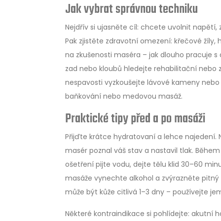
Jak vybrat správnou techniku
Nejdřív si ujasněte cíl: chcete uvolnit napětí
Pak zjistěte zdravotní omezení: křečové žíly, 
na zkušenosti maséra – jak dlouho pracuje s d
zad nebo kloubů hledejte rehabilitační nebo 
nespavosti vyzkoušejte lávové kameny nebo sh
baňkování nebo medovou masáž.
Praktické tipy před a po masáži
Přijďte krátce hydratovaní a lehce najedení.
masér poznal váš stav a nastavil tlak. Během
ošetření pijte vodu, dejte tělu klid 30–60 m
masáže vynechte alkohol a zvýrazněte pitný 
může být kůže citlivá 1–3 dny – používejte je
Některé kontraindikace si pohlídejte: akutní 