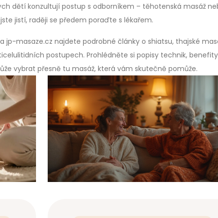
lých dětí konzultují postup s odborníkem – těhotenská masáž n
ste jistí, raději se předem poraďte s lékařem.
 jp-masaze.cz najdete podrobné články o shiatsu, thajské masá
celulitidních postupech. Prohlédněte si popisy technik, benefity
může vybrat přesně tu masáž, která vám skutečně pomůže.