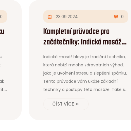
0
23.09.2024
0
ku
Kompletní průvodce pro
začátečníky: Indická masáž
hlavy
ou
Indická masáž hlavy je tradiční technika,
t
která nabízí mnoho zdravotních výhod,
jako je uvolnění stresu a zlepšení spánku.
jak
Tento průvodce vám ukáže základní
ít.
techniky a postupy této masáže. Také se
že,
zaměříme na její původ, benefity a jak ji
ČÍST VÍCE
můžete provádět doma.
.
o
ke