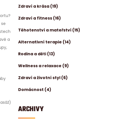
Zdraví a krása
(19)
portu?
Zdraví a fitness
(16)
 se
Těhotenství a mateřství
(15)
estech
avě a
Alternativní terapie
(14)
upy,
Rodina a děti
(13)
Wellness a relaxace
(9)
Zdraví a životní styl
(6)
aby
Domácnost
(4)
masáž)
ARCHIVY