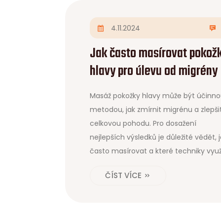
4.11.2024
Jak často masírovat pokož
hlavy pro úlevu od migrény
Masáž pokožky hlavy může být účinn
metodou, jak zmírnit migrénu a zlepši
celkovou pohodu. Pro dosažení
nejlepších výsledků je důležité vědět, 
často masírovat a které techniky využ
Tento článek se zabývá přínosy masá
ČÍST VÍCE
doporučenou frekvencí a technikami,
které můžete snadno vyzkoušet doma
Naučte se, jak může pravidelná péče 
pokožku hlavy přinést úlevu a přispět 