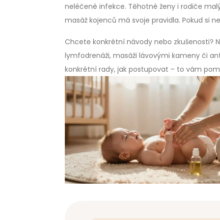
neléčené infekce. Těhotné ženy i rodiče ma
masáž kojenců má svoje pravidla. Pokud si nej
Chcete konkrétní návody nebo zkušenosti? Na
lymfodrenáži, masáži lávovými kameny či anti
konkrétní rady, jak postupovat – to vám po