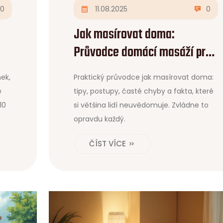
0
11.08.2025
0
Jak masírovat doma:
Průvodce domácí masáží pro
zdraví i relax
ek,
Praktický průvodce jak masírovat doma:
e
tipy, postupy, časté chyby a fakta, které
10
si většina lidí neuvědomuje. Zvládne to
opravdu každý.
ČÍST VÍCE