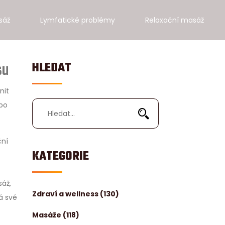
sáž
Lymfatické problémy
Relaxační masáž
su
HLEDAT
nit
 po
ční
KATEGORIE
sáž,
Zdraví a wellness
(130)
á své
Masáže
(118)