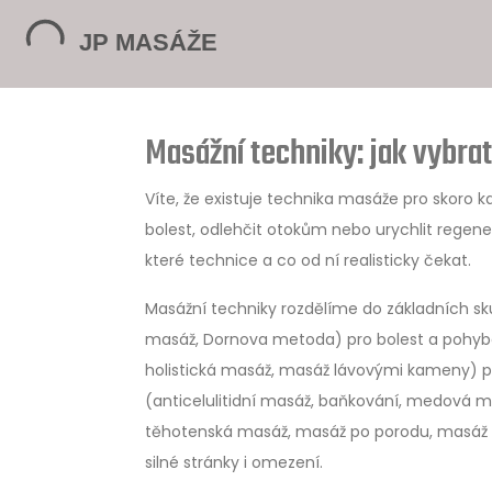
Masážní techniky: jak vybrat
Víte, že existuje technika masáže pro skoro
bolest, odlehčit otokům nebo urychlit regene
které technice a co od ní realisticky čekat.
Masážní techniky rozdělíme do základních skup
masáž, Dornova metoda) pro bolest a pohybov
holistická masáž, masáž lávovými kameny) pr
(anticelulitidní masáž, baňkování, medová ma
těhotenská masáž, masáž po porodu, masáž ko
silné stránky i omezení.