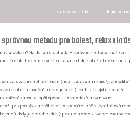
Zatejpování krku
Indická ma
 správnou metodu pro bolest, relax i krá
 každý problém? Nejde jen o pohodu – správná metoda může zmír
raci. Tenhle text vám rychle a srozumitelně ukáže, kdy sáhnout
in: zdravotní a rehabilitační (např. zdravotní masáž, rehabilita
ou funkci; relaxační a energetické (shiatsu, thajské masáže,
o snížení stresu a lepší spánek; kosmetické a tvarovací
sáž) pro pokožku a zeštíhlení; a speciální péče (lymfatická ma
jenců) kdy je potřeba citlivý přístup. Každá z těchto metod m