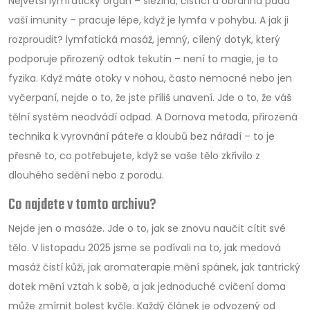
Největší lymfatický orgán –
slezina
,
čistící a obranná půda
vaší imunity
– pracuje lépe, když je lymfa v pohybu. A jak ji
rozproudit?
lymfatická masáž
,
jemný, cílený dotyk, který
podporuje přirozený odtok tekutin
– není to magie, je to
fyzika. Když máte otoky v nohou, často nemocné nebo jen
vyčerpaní, nejde o to, že jste příliš unavení. Jde o to, že váš
tělní systém neodvádí odpad. A
Dornova metoda
,
přirozená
technika k vyrovnání páteře a kloubů bez nářadí
– to je
přesně to, co potřebujete, když se vaše tělo zkřivilo z
dlouhého sedění nebo z porodu.
Co najdete v tomto archivu?
Nejde jen o masáže. Jde o to, jak se znovu naučit cítit své
tělo. V listopadu 2025 jsme se podívali na to, jak medová
masáž čistí kůži, jak aromaterapie mění spánek, jak tantrický
dotek mění vztah k sobě, a jak jednoduché cvičení doma
může zmírnit bolest kyčle. Každý článek je odvozený od