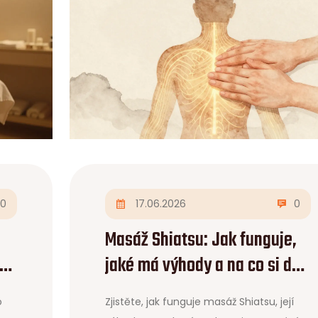
0
17.06.2026
0
Masáž Shiatsu: Jak funguje,
ce
jaké má výhody a na co si dát
pozor
o
Zjistěte, jak funguje masáž Shiatsu, její