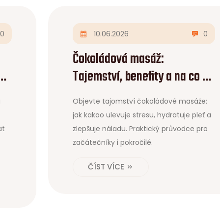
0
10.06.2026
0
Čokoládová masáž:
Tajemství, benefity a na co si
dát pozor
u
Objevte tajomství čokoládové masáže:
jak kakao ulevuje stresu, hydratuje pleť a
at
zlepšuje náladu. Praktický průvodce pro
začátečníky i pokročilé.
ČÍST VÍCE