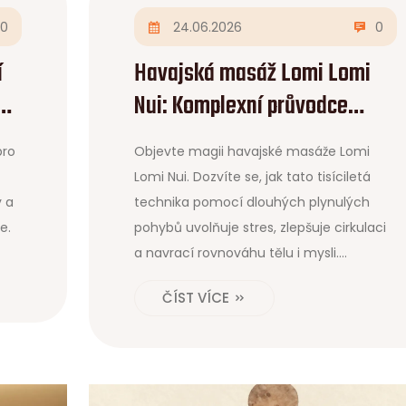
0
24.06.2026
0
í
Havajská masáž Lomi Lomi
Nui: Komplexní průvodce
technikou, benefity a výběrem
pro
Objevte magii havajské masáže Lomi
terapeuta
Lomi Nui. Dozvíte se, jak tato tisíciletá
y a
technika pomocí dlouhých plynulých
e.
pohybů uvolňuje stres, zlepšuje cirkulaci
a navrací rovnováhu tělu i mysli.
Porovnání s švédskou masáží, tipy pro
ČÍST VÍCE
výběr terapeuta a rady pro péči po
proceduře.