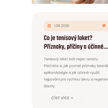
1.06.2026
Co je tenisový loket?
Příznaky, příčiny a účinné
řešení tejpováním
Tenisový loket bolí nejen tenisty.
Přečtěte si, jak poznat příznaky laterál
epikondylalgie a jak účinně využít
tejpování pro rychlou úlevu a regener
šlachy.
ČÍST VÍCE