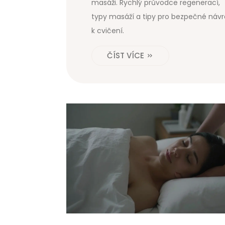
masáži. Rychlý průvodce regenerací,
typy masáží a tipy pro bezpečné návr
k cvičení.
ČÍST VÍCE