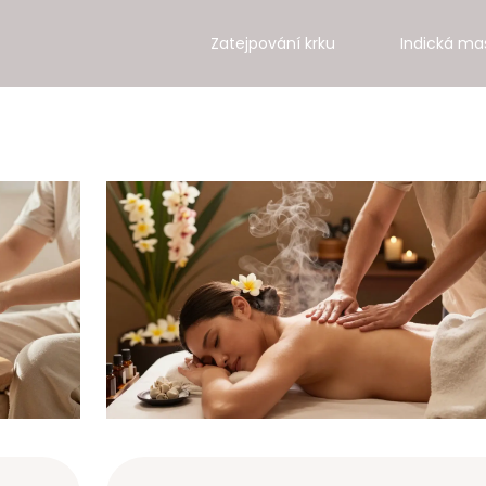
Zatejpování krku
Indická ma