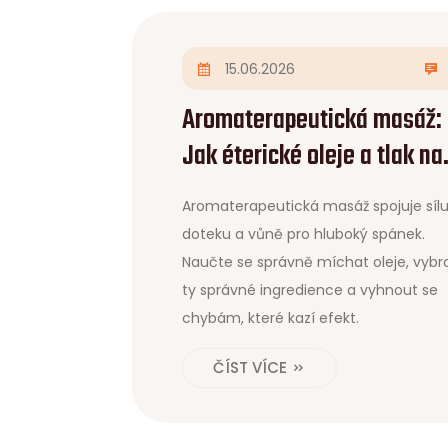
15.06.2026
Aromaterapeutická masáž:
Jak éterické oleje a tlak na
tělo vyléčí nespavost
Aromaterapeutická masáž spojuje síl
doteku a vůně pro hluboký spánek.
Naučte se správně míchat oleje, vybr
ty správné ingredience a vyhnout se
chybám, které kazí efekt.
ČÍST VÍCE