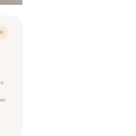
0
ní
aci