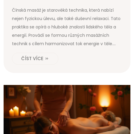
Čínská masáž je starověká technika, která nabízí
nejen fyzickou úlevu, ale také duševní relaxaci. Tato
praktika se opírá o hluboké znalosti lidského těla a
energií. Provádí se formou různých masážních
technik s cílem harmonizovat tok energie v těle.
Objevují se nové trendy, které tuto tradiční metodu
ČÍST VÍCE
propojují s moderními postupy pro dosažení lepších
výsledků.