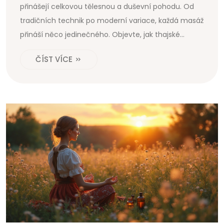
přinášejí celkovou tělesnou a duševní pohodu. Od
tradičních technik po moderní variace, každá masáž
přináší něco jedinečného. Objevte, jak thajské
masáže zlepšují zdraví a jak vybírat ten správný
ČÍST VÍCE
salon.