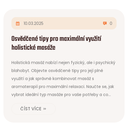
10.03.2025
0
Osvědčené tipy pro maximální využití
holistické masáže
Holistická masáž nabízí nejen fyzický, ale i psychický
blahobyt. Objevte osvědčené tipy pro její plné
využití a jak správně kombinovat masáž s
aromaterapií pro maximální relaxaci. Naučte se, jak
vybrat ideální typ masáže pro vaše potřeby a co
udělat před a po masáži pro nejlepší výsledky.
ČÍST VÍCE
Získejte přehled o tom, jak masáž může pozitivně
ovlivnit každodenní život a celkové zdraví.