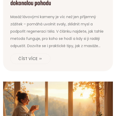
dokonalou pohodu
Masáž lávovými kameny je víc než jen příjemný
zážitek – pomáhá uvolnit svaly, zklidnit mysl a
podpořit regeneraci těla. V článku najdete, jak tahle
metoda funguje, pro koho se hodí a kdy si ji raději
odpustit. Dozvíte se i praktické tipy, jak z masáže
vytěžit maximum. Mrkneme na zajímavosti, které
ČÍST VÍCE
možná nečekáte, a zmíníme i pár osvědčených rad
z praxe. Chcete si dopřát hlubší relax bez složitostí,
tohle je přesně pro vás.