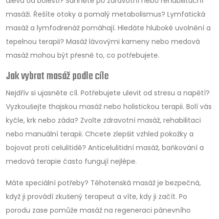
úlevu od bolesti? Sáhněte po zdravotní nebo rehabilitační
masáži. Řešíte otoky a pomalý metabolismus? Lymfatická
masáž a lymfodrenáž pomáhají. Hledáte hluboké uvolnění a
tepelnou terapii? Masáž lávovými kameny nebo medová
masáž mohou být přesně to, co potřebujete.
Jak vybrat masáž podle cíle
Nejdřív si ujasněte cíl. Potřebujete ulevit od stresu a napětí?
Vyzkoušejte thajskou masáž nebo holistickou terapii. Bolí vás
kyčle, krk nebo záda? Zvolte zdravotní masáž, rehabilitaci
nebo manuální terapii. Chcete zlepšit vzhled pokožky a
bojovat proti celulitidě? Anticelulitidní masáž, baňkování a
medová terapie často fungují nejlépe.
Máte speciální potřeby? Těhotenská masáž je bezpečná,
když ji provádí zkušený terapeut a víte, kdy ji začít. Po
porodu zase pomůže masáž na regeneraci pánevního