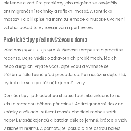
pletence a zad. Pro problémy jako migréna se osvědčily
antimigrenózní techniky a reflexní masáž. A tantrická
masáž? Ta cílí spíše na intimitu, emoce a hluboké uvolnění
vztahu, pokud to vyhovuje vám i partnerovi.
Praktické tipy před návštěvou a doma
Před návštěvou si zjistěte zkušenosti terapeuta a pročtěte
recenze. Dejte vědět o zdravotních problémech, lécích
nebo alergiích. Přijďte včas, pijte vodu a vyhněte se
těžkému jídlu těsně před procedurou. Po masáži si dejte klid,
hydratujte se a protáhněte jemně svaly.
Domácí tipy: jednoduchou shiatsu techniku zvládnete na
krku a ramenou během pár minut. Antimigrenózní tlaky na
spánky a základní reflexní masáž chodidel mohou snížit
napětí. Masáž kojenců a batolat dělejte jemně, krátce a vždy
v klidném režimu. A pamatujte: pokud cítíte ostrou bolest