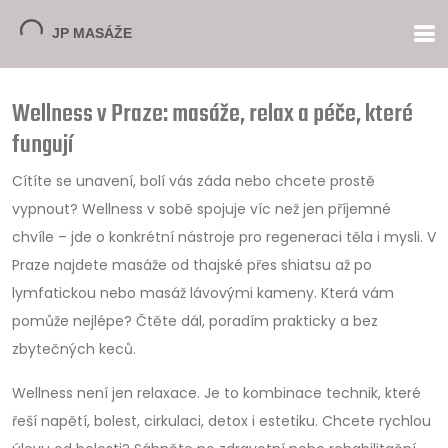
Wellness v Praze: masáže, relax a péče, které
fungují
Cítíte se unavení, bolí vás záda nebo chcete prostě
vypnout? Wellness v sobě spojuje víc než jen příjemné
chvíle – jde o konkrétní nástroje pro regeneraci těla i mysli. V
Praze najdete masáže od thajské přes shiatsu až po
lymfatickou nebo masáž lávovými kameny. Která vám
pomůže nejlépe? Čtěte dál, poradím prakticky a bez
zbytečných keců.
Wellness není jen relaxace. Je to kombinace technik, které
řeší napětí, bolest, cirkulaci, detox i estetiku. Chcete rychlou