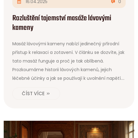
16.04.2025
0
Rozluštění tajemství masáže lávovými
kameny
Masáž lávovými kameny nabízí jedinečný přírodní
přístup k relaxaci a zotavení. V článku se dozvíte, jak
tato masáž funguje a proč je tak oblíbená.
Prozkoumáme historii lávových kamenů, jejich
léčebné účinky a jak se používají k uvolnění napětí.
Zjistíte, co můžete očekávat při své první masáži a
ČÍST VÍCE
jak si ji můžete užít na maximum. Připravte se
ponořit se do světa hlubokého uvolnění a klidu.