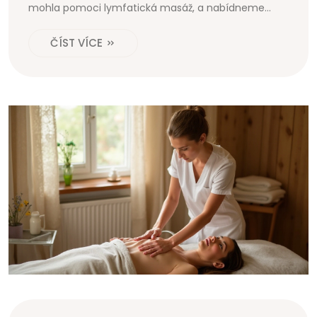
mohla pomoci lymfatická masáž, a nabídneme
praktické rady pro zmírnění těchto obtíží. Udržení
ČÍST VÍCE
zdravých nohou je možné, pokud víte, na co se
zaměřit. Podívejme se na to spolu.