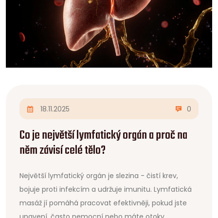
18.11.2025
0
Co je největší lymfatický orgán a proč na
něm závisí celé tělo?
Největší lymfatický orgán je slezina - čistí krev,
bojuje proti infekcím a udržuje imunitu. Lymfatická
masáž jí pomáhá pracovat efektivněji, pokud jste
unavení, často nemocní nebo máte otoky.