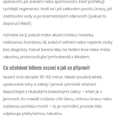
operacích, po zranění nebo sportovcům, kteří potřebují
rychlejší regeneraci. Hodí se i při celkovém pocitu únavy, při
zadržování vody a po kosmetických zákrocích (pokud to
doporučí lékař).
Vyhněte se jí, pokud máte akutní infekci, horečku,
neléčenou trombózu žil, srdeční selhání nebo nejasné otoky
bez diagnózy. Pokud berete léky na ředění krve nebo máte
rakovinu, prokonzultujte lymfodrenáž s lékařem.
Co očekávat během sezení a jak se připravit
Sezení trvá obvykle 30–60 minut. Masér používá lehké,
opakované tahy a někdy i jemné rytmické stlačení.
Nepočítejte s hlubokými bolestivými údery – efekt je v
jemnosti. Po masáži můžete cítit úlevu, mírnou únavu nebo
zvýšenou potřebu močit – to je normální, protože tělo
odplavuje přebytečnou tekutinu.