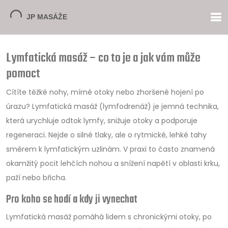
Lymfatická masáž – co to je a jak vám může
pomoct
Cítíte těžké nohy, mírné otoky nebo zhoršené hojení po
úrazu? Lymfatická masáž (lymfodrenáž) je jemná technika,
která urychluje odtok lymfy, snižuje otoky a podporuje
regeneraci. Nejde o silné tlaky, ale o rytmické, lehké tahy
směrem k lymfatickým uzlinám. V praxi to často znamená
okamžitý pocit lehčích nohou a snížení napětí v oblasti krku,
paží nebo břicha.
Pro koho se hodí a kdy ji vynechat
Lymfatická masáž pomáhá lidem s chronickými otoky, po