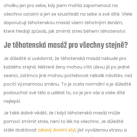
chvilku jen pro sebe, kdy jsem mohla zapomenout na
všechno ostatní a jen se soustředit na sebe a své dítě. Vřele
doporučuji těhotenskou masáž všem těhotným ženám,
které hledají způsob, jak zmírnit stres během těhotenství.
Je těhotenská masáž pro všechny stejně?
Je důležité si uvědomit, že těhotenská masáž nebude pro
každého stejná. Některé ženy mohou cítit úlevu již po jedné
seanci, zatímco jiné mohou potřebovat několik návštěv, než
pocítí významnou změnu. To je zcela normální a je důležité
poslouchat své tělo a udělat to, co je pro vás a vaše dítě
nejlepší.
Je také dobré vědět, že i když těhotenská masáž může
pomoci zmírnit stres, není to lék na všechno. Je důležité
stále dodržovat
zdravý životní styl
, jíst vyváženou stravu a