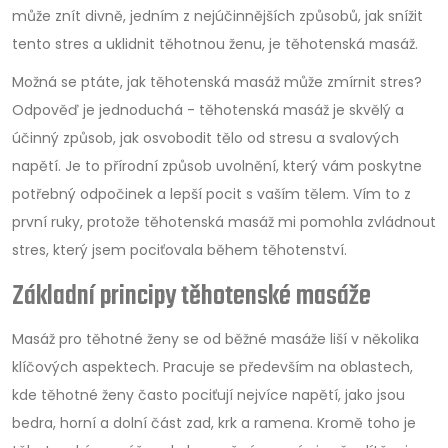
může znít divně, jedním z nejúčinnějších způsobů, jak snížit
tento stres a uklidnit těhotnou ženu, je těhotenská masáž.
Možná se ptáte, jak těhotenská masáž může zmírnit stres?
Odpověď je jednoduchá - těhotenská masáž je skvělý a
účinný způsob, jak osvobodit tělo od stresu a svalových
napětí. Je to přírodní způsob uvolnění, který vám poskytne
potřebný odpočinek a lepší pocit s vaším tělem. Vím to z
první ruky, protože těhotenská masáž mi pomohla zvládnout
stres, který jsem pociťovala během těhotenství.
Základní principy těhotenské masáže
Masáž pro těhotné ženy se od běžné masáže liší v několika
klíčových aspektech. Pracuje se především na oblastech,
kde těhotné ženy často pociťují nejvíce napětí, jako jsou
bedra, horní a dolní část zad, krk a ramena. Kromě toho je