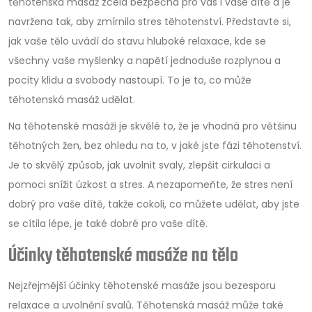
těhotenská masáž zcela bezpečná pro vás i vaše dítě a je
navržena tak, aby zmírnila stres těhotenství. Představte si,
jak vaše tělo uvádí do stavu hluboké relaxace, kde se
všechny vaše myšlenky a napětí jednoduše rozplynou a
pocity klidu a svobody nastoupí. To je to, co může
těhotenská masáž udělat.
Na těhotenské masáži je skvělé to, že je vhodná pro většinu
těhotných žen, bez ohledu na to, v jaké jste fázi těhotenství.
Je to skvělý způsob, jak uvolnit svaly, zlepšit cirkulaci a
pomoci snížit úzkost a stres. A nezapomeňte, že stres není
dobrý pro vaše dítě, takže cokoli, co můžete udělat, aby jste
se cítila lépe, je také dobré pro vaše dítě.
Účinky těhotenské masáže na tělo
Nejzřejmější účinky těhotenské masáže jsou bezesporu
relaxace a uvolnění svalů. Těhotenská masáž může také