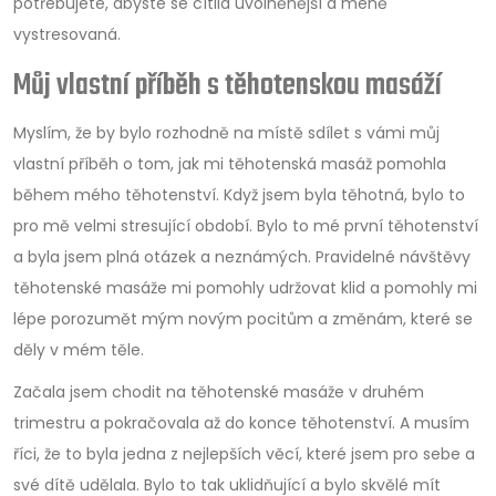
potřebujete, abyste se cítila uvolněnější a méně
vystresovaná.
Můj vlastní příběh s těhotenskou masáží
Myslím, že by bylo rozhodně na místě sdílet s vámi můj
vlastní příběh o tom, jak mi těhotenská masáž pomohla
během mého těhotenství. Když jsem byla těhotná, bylo to
pro mě velmi stresující období. Bylo to mé první těhotenství
a byla jsem plná otázek a neznámých. Pravidelné návštěvy
těhotenské masáže mi pomohly udržovat klid a pomohly mi
lépe porozumět mým novým pocitům a změnám, které se
děly v mém těle.
Začala jsem chodit na těhotenské masáže v druhém
trimestru a pokračovala až do konce těhotenství. A musím
říci, že to byla jedna z nejlepších věcí, které jsem pro sebe a
své dítě udělala. Bylo to tak uklidňující a bylo skvělé mít