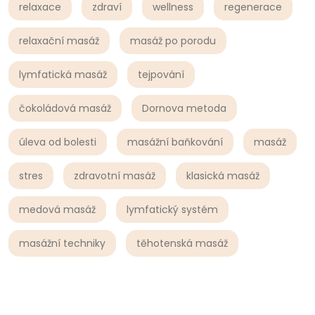
relaxace
zdraví
wellness
regenerace
relaxační masáž
masáž po porodu
lymfatická masáž
tejpování
čokoládová masáž
Dornova metoda
úleva od bolesti
masážní baňkování
masáž
stres
zdravotní masáž
klasická masáž
medová masáž
lymfatický systém
masážní techniky
těhotenská masáž