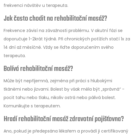
frekvenci návštěv u terapeuta.
Jak často chodit na rehabilitační masáž?
Frekvence závisí na závažnosti problému. V akutní fázi se
doporučuje 1-2krát týdně. Při chronických potížích stačí 1x za
14 dní až měsíčně. Vždy se řiďte doporučením svého
terapeuta.
Bolívá rehabilitační masáž?
Může být nepříjemná, zejména při práci s hlubokými
tkáněmi nebo jizvami. Bolest by však měla být „správná“ -
pocit tahu nebo tlaku, nikoliv ostrá nebo pálivá bolest.
Komunikujte s terapeutem.
Hradí rehabilitační masáž zdravotní pojišťovna?
Ano, pokud je předepsána lékařem a provádí ji certifikovaný