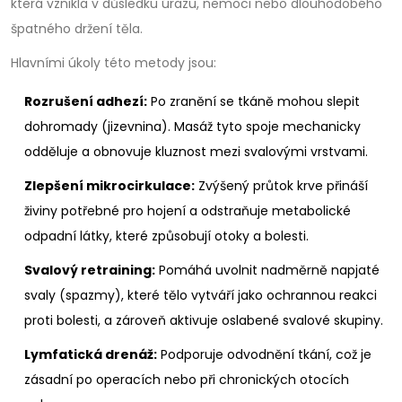
která vznikla v důsledku úrazu, nemoci nebo dlouhodobého
špatného držení těla.
Hlavními úkoly této metody jsou:
Rozrušení adhezí:
Po zranění se tkáně mohou slepit
dohromady (jizevnina). Masáž tyto spoje mechanicky
odděluje a obnovuje kluznost mezi svalovými vrstvami.
Zlepšení mikrocirkulace:
Zvýšený průtok krve přináší
živiny potřebné pro hojení a odstraňuje metabolické
odpadní látky, které způsobují otoky a bolesti.
Svalový retraining:
Pomáhá uvolnit nadměrně napjaté
svaly (spazmy), které tělo vytváří jako ochrannou reakci
proti bolesti, a zároveň aktivuje oslabené svalové skupiny.
Lymfatická drenáž:
Podporuje odvodnění tkání, což je
zásadní po operacích nebo při chronických otocích