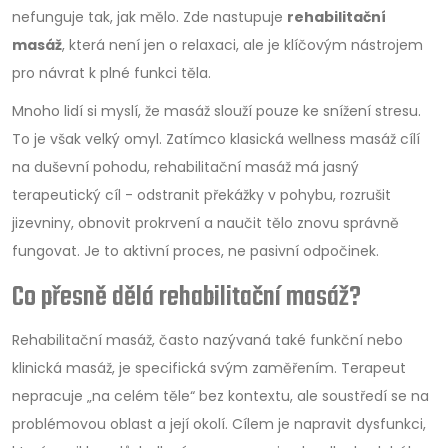
nefunguje tak, jak mělo. Zde nastupuje
rehabilitační
masáž
, která není jen o relaxaci, ale je klíčovým nástrojem
pro návrat k plné funkci těla.
Mnoho lidí si myslí, že masáž slouží pouze ke snížení stresu.
To je však velký omyl. Zatímco klasická wellness masáž cílí
na duševní pohodu, rehabilitační masáž má jasný
terapeutický cíl - odstranit překážky v pohybu, rozrušit
jizevniny, obnovit prokrvení a naučit tělo znovu správně
fungovat. Je to aktivní proces, ne pasivní odpočinek.
Co přesně dělá rehabilitační masáž?
Rehabilitační masáž, často nazývaná také funkční nebo
klinická masáž, je specifická svým zaměřením. Terapeut
nepracuje „na celém těle“ bez kontextu, ale soustředí se na
problémovou oblast a její okolí. Cílem je napravit dysfunkci,