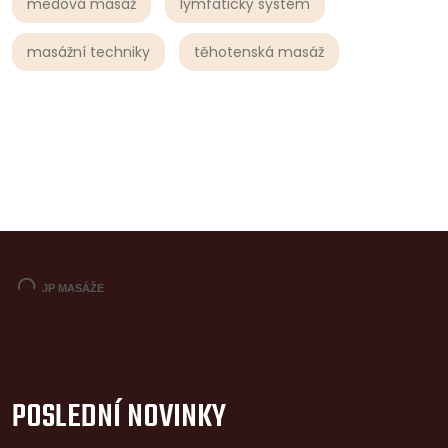
medová masáž
lymfatický systém
masážní techniky
těhotenská masáž
POSLEDNÍ NOVINKY