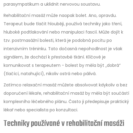
parasympatikum a uklidnit nervovou soustavu.
Rehabilitační masáž může naopak bolet. Ano, opravdu.
Terapeut bude tlačit hlouběji, používá techniky jako tření,
hluboké podtlakování nebo manipulaci fascií. Může dojít k
tzv. postmasážní bolesti, která je podobná pocitu po
intenzivním tréninku. Tato dočasná nepohodlnost je však
signálem, že dochází k přestavbě tkání. Klíčové je
komunikovat s terapeutem - bolest by měla být „dobrá“
(tlačící, natahující), nikoliv ostrá nebo pálivá.
Zatímco relaxační masáž můžete absolvovat kdykoliv a bez
doporučení lékaře, rehabilitační masáž by měla být součástí
komplexního léčebného plánu. Často ji předepisuje praktický
lékař nebo specialista po konzultaci.
Techniky používané v rehabilitační masáži