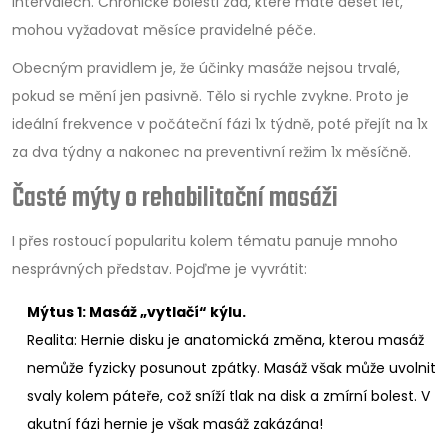
intervalech. Chronické bolesti zad, které máte deset let,
mohou vyžadovat měsíce pravidelné péče.
Obecným pravidlem je, že účinky masáže nejsou trvalé,
pokud se mění jen pasivně. Tělo si rychle zvykne. Proto je
ideální frekvence v počáteční fázi 1x týdně, poté přejít na 1x
za dva týdny a nakonec na preventivní režim 1x měsíčně.
Časté mýty o rehabilitační masáži
I přes rostoucí popularitu kolem tématu panuje mnoho
nesprávných představ. Pojďme je vyvrátit:
Mýtus 1: Masáž „vytlačí“ kýlu.
Realita: Hernie disku je anatomická změna, kterou masáž
nemůže fyzicky posunout zpátky. Masáž však může uvolnit
svaly kolem páteře, což sníží tlak na disk a zmírní bolest. V
akutní fázi hernie je však masáž zakázána!