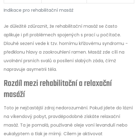
Indikace pro rehabilitační masáž
Je důležité zdůraznit, že rehabilitační masáž se často
aplikuje i při problémech spojených s prací u počítače.
Dlouhé sezení vede k tzv. hornímu křížovému syndromu -
předklonu hlavy a zaokrouhlení ramen. Masáž zde cílí na
uvolnění prsních svalů a posílení slabých záda, čímž
napravuje asymetrii těla.
Rozdíl mezi rehabilitační a relaxační
masáží
Toto je nejčastější zdroj nedorozumění. Pokud jdete do lázní
na víkendový pobyt, pravděpodobně získáte relaxační
masáž. Ta je pomalá, používané oleje voní levandulí nebo
eukalyptem a tlak je mírný. Cílem je aktivovat