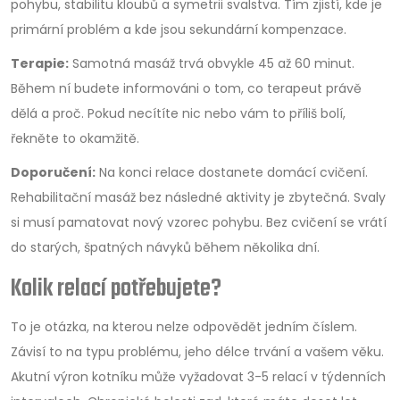
pohybu, stabilitu kloubů a symetrii svalstva. Tím zjistí, kde je
primární problém a kde jsou sekundární kompenzace.
Terapie:
Samotná masáž trvá obvykle 45 až 60 minut.
Během ní budete informováni o tom, co terapeut právě
dělá a proč. Pokud necítíte nic nebo vám to příliš bolí,
řekněte to okamžitě.
Doporučení:
Na konci relace dostanete domácí cvičení.
Rehabilitační masáž bez následné aktivity je zbytečná. Svaly
si musí pamatovat nový vzorec pohybu. Bez cvičení se vrátí
do starých, špatných návyků během několika dní.
Kolik relací potřebujete?
To je otázka, na kterou nelze odpovědět jedním číslem.
Závisí to na typu problému, jeho délce trvání a vašem věku.
Akutní výron kotníku může vyžadovat 3-5 relací v týdenních