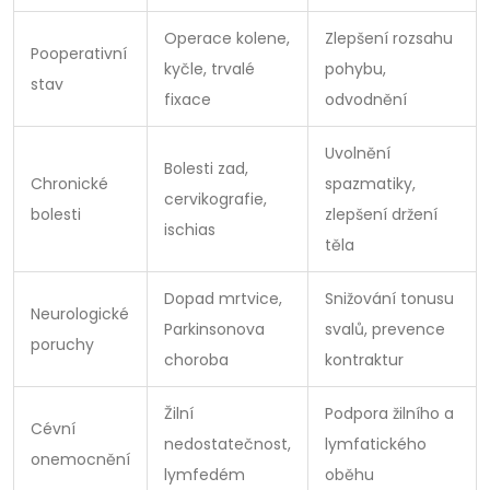
Operace kolene,
Zlepšení rozsahu
Pooperativní
kyčle, trvalé
pohybu,
stav
fixace
odvodnění
Uvolnění
Bolesti zad,
Chronické
spazmatiky,
cervikografie,
bolesti
zlepšení držení
ischias
těla
Dopad mrtvice,
Snižování tonusu
Neurologické
Parkinsonova
svalů, prevence
poruchy
choroba
kontraktur
Žilní
Podpora žilního a
Cévní
nedostatečnost,
lymfatického
onemocnění
lymfedém
oběhu