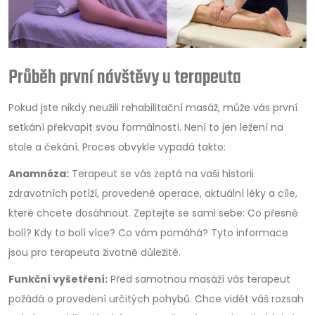
Průběh první návštěvy u terapeuta
Pokud jste nikdy neužili rehabilitační masáž, může vás první
setkání překvapit svou formálností. Není to jen ležení na
stole a čekání. Proces obvykle vypadá takto:
Anamnéza:
Terapeut se vás zeptá na vaši historii
zdravotních potíží, provedené operace, aktuální léky a cíle,
které chcete dosáhnout. Zeptejte se sami sebe: Co přesně
bolí? Kdy to bolí více? Co vám pomáhá? Tyto informace
jsou pro terapeuta životně důležité.
Funkční vyšetření:
Před samotnou masáží vás terapeut
požádá o provedení určitých pohybů. Chce vidět váš rozsah