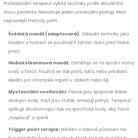
Profesionální terapeut vybírá techniky podle aktuálního
stavu pacienta. Neexistuje jeden univerzální postup. Mezi
nejčastější metody patří:
Švédská masáž (adaptovaná):
Základní techniky jako
hladění a hnětení se používají k zahřátí tkání před hlubší
prací.
Hlubokotkaninová masáž:
Zaměřuje se na spodní vrstvy
svalů a fascií. Používá se tlak prstů, loktů nebo předloktí.
Ideální pro chronické napětí v zádech nebo šíji.
Myofasciální uvolňování:
Fascie jsou spojivové tkáně
obalující svaly. Když jsou ztuhlé, omezují pohyb. Terapeut
aplikuje dlouhotrvající tlak na specifické body, aby fascii
„rozplaval" a zpěnil.
Trigger point terapie:
Hledání a tlakové působení na
hyperiritabilní body ve svalech, které způsobují výchozí