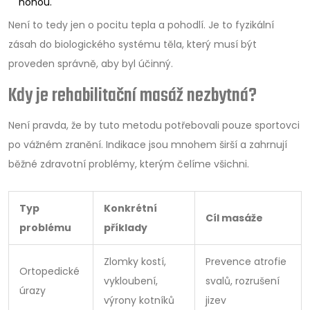
nohou.
Není to tedy jen o pocitu tepla a pohodlí. Je to fyzikální
zásah do biologického systému těla, který musí být
proveden správně, aby byl účinný.
Kdy je rehabilitační masáž nezbytná?
Není pravda, že by tuto metodu potřebovali pouze sportovci
po vážném zranění. Indikace jsou mnohem širší a zahrnují
běžné zdravotní problémy, kterým čelíme všichni.
Typ
Konkrétní
Cíl masáže
problému
příklady
Zlomky kostí,
Prevence atrofie
Ortopedické
vykloubení,
svalů, rozrušení
úrazy
výrony kotníků
jizev