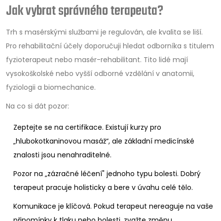
Jak vybrat správného terapeuta?
Trh s masérskými službami je regulován, ale kvalita se liší.
Pro rehabilitační účely doporučuji hledat odborníka s titulem
fyzioterapeut nebo masér-rehabilitant. Tito lidé mají
vysokoškolské nebo vyšší odborné vzdělání v anatomii,
fyziologii a biomechanice.
Na co si dát pozor:
Zeptejte se na certifikace. Existují kurzy pro
„hlubokotkaninovou masáž“, ale základní medicínské
znalosti jsou nenahraditelné.
Pozor na „zázračné léčení" jednoho typu bolesti. Dobrý
terapeut pracuje holisticky a bere v úvahu celé tělo.
Komunikace je klíčová. Pokud terapeut nereaguje na vaše
připomínky k tlaku nebo bolesti, zvažte změnu.