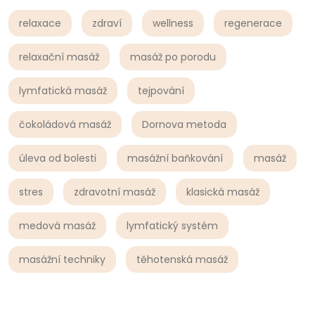
relaxace
zdraví
wellness
regenerace
relaxační masáž
masáž po porodu
lymfatická masáž
tejpování
čokoládová masáž
Dornova metoda
úleva od bolesti
masážní baňkování
masáž
stres
zdravotní masáž
klasická masáž
medová masáž
lymfatický systém
masážní techniky
těhotenská masáž