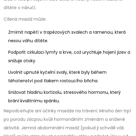
dítěte v náručí.
Cílená masáž může:
Zmírnit napětí v trapézových svalech a ramenou, která
nesou váhu dítěte.
Podpořit cirkulaci lymfy a krve, což urychluje hojení jizev a
snižuje otoky.
Uvolnit upnuté kyčelní svaly, které byly během
těhotenství pod tlakem rostoucího břicha.
Snižovat hladinu kortizolu, stresového hormonu, který
brání kvalitnímu spánku.
Nepodceňujte ani účinky masáže na trávení. Mnoho žen trpí
po porodu zácpou kvůli hormonálním změnám a snížené
aktivitě. Jemná abdominální masáž (pokud ji schválil váš