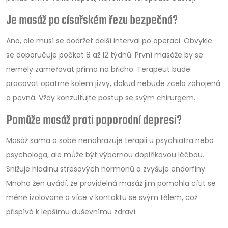
Je masáž po císařském řezu bezpečná?
Ano, ale musí se dodržet delší interval po operaci. Obvykle
se doporučuje počkat 8 až 12 týdnů. První masáže by se
neměly zaměřovat přímo na břicho. Terapeut bude
pracovat opatrně kolem jizvy, dokud nebude zcela zahojená
a pevná. Vždy konzultujte postup se svým chirurgem.
Pomůže masáž proti poporodní depresi?
Masáž sama o sobě nenahrazuje terapii u psychiatra nebo
psychologa, ale může být výbornou doplňkovou léčbou.
Snižuje hladinu stresových hormonů a zvyšuje endorfiny.
Mnoho žen uvádí, že pravidelná masáž jim pomohla cítit se
méně izolovaně a více v kontaktu se svým tělem, což
přispívá k lepšímu duševnímu zdraví.