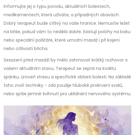
Informujte jej o typu porodu, aktuálních bolestech,
medikamentech, která užíváte, a případných obavách.
Dobrý terapeut bude citlivý na vaše hranice. Nemusíte ležet
na břiše, pokud vám to nedělá dobře. Existují polohy na boku
nebo speciální polštáře, které umožní masáž i při kojení
nebo citlivosti břicha.
Sesazení před masáží by mělo zahrnovat krátký rozhovor o
vašem aktuálním stavu. Terapeut se zeptá na kvalitu
spánku, úroveň stresu a specifické oblasti bolesti. Na základě
toho zvolí techniky - zda použije hluboké prokrvení svalů,
nebo spíše jemné švihnutí pro uklidnění nervového systému.