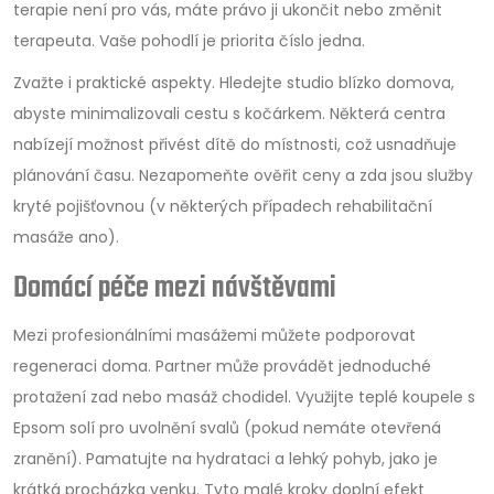
terapie není pro vás, máte právo ji ukončit nebo změnit
terapeuta. Vaše pohodlí je priorita číslo jedna.
Zvažte i praktické aspekty. Hledejte studio blízko domova,
abyste minimalizovali cestu s kočárkem. Některá centra
nabízejí možnost přivést dítě do místnosti, což usnadňuje
plánování času. Nezapomeňte ověřit ceny a zda jsou služby
kryté pojišťovnou (v některých případech rehabilitační
masáže ano).
Domácí péče mezi návštěvami
Mezi profesionálními masážemi můžete podporovat
regeneraci doma. Partner může provádět jednoduché
protažení zad nebo masáž chodidel. Využijte teplé koupele s
Epsom solí pro uvolnění svalů (pokud nemáte otevřená
zranění). Pamatujte na hydrataci a lehký pohyb, jako je
krátká procházka venku. Tyto malé kroky doplní efekt