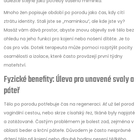
důležité stejně jako potřeby vašeho miminka.
Mnoho žen popisuje období po porodu jako čas, kdy cítí
ztrátu identity. Stali jste se „maminkou“, ale kde jste vy?
Masáž vám dává prostor, abyste znovu objevily své tělo bez
ohledu na jeho funkci pro kojení nebo nošení dítěte. Je to
čas pro vás. Dotek terapeuta může pomoci rozptýlit pocity
osamělosti a izolace, které často provázejí první týdny
mateřství.
Fyzické benefity: Úleva pro unavené svaly a
páteř
Tělo po porodu potřebuje čas na regeneraci. Ať už šel porod
vaginální cestou, nebo skrze císařský řez, tkáně byly napjaté
a zatěžované. Častým problémem je bolest zad, zejména v
oblasti beder a krční páteře. Důvodem je často nesprávné
držení těla při kojení nebo dlouhé hodiny nesení těžkého