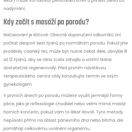
lékař) může stimulovat peristaltiku střev a přinést úlevu od
nadýmání.
Kdy začít s masáží po porodu?
Načasování je klíčové. Obecné doporučení odborníků zní
počkat alespoň šest týdnů po normálním porodu. Pokud jste
prodělaly císařský řez, může být nutné čekat déle, obvykle 8
až 12 týdnů, aby se rána zcela zahojila a vnitřní tkáně
dostatečně regenerovaly. Před prvním návštěvou
terapeutického centra vždy konzultujte termín se svým
gynekologem.
V prvních dnech po porodu můžete využít jemnější formy
péče, jako je reflexologie chodidel nebo velmi mírná masáž
horních končetin, pokud vám to lékař dovolí. Tyto metody
nepůsobí přímo na oblast pánevního dna nebo břicha, ale
pomáhají celkovému uvolnění organismu.