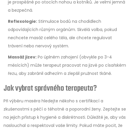
je prospěšné po otocích nohou a kotníků. Je velmi jemná
a bezpečná.
Reflexologie:
Stimulace bodů na chodidlech
odpovídajících různým orgánům. Skvělá volba, pokud
nechcete masáž celého těla, ale chcete regulovat
trávení nebo nervový systém.
Massáž jizev:
Po úplném zahojení (obvykle po 3-4
měsících) může terapeut pracovat na jizvě po císařském
řezu, aby zabránil adhezím a zlepšil pružnost tkáně.
Jak vybrat správného terapeuta?
Při výběru maséra hledejte někoho s certifikací a
zkušenostmi s péčí o těhotné a poporodní ženy. Zeptejte se
na jejich přístup k hygieně a diskrétnosti. Důležité je, aby vás
naslouchal a respektoval vaše limity. Pokud máte pocit, že