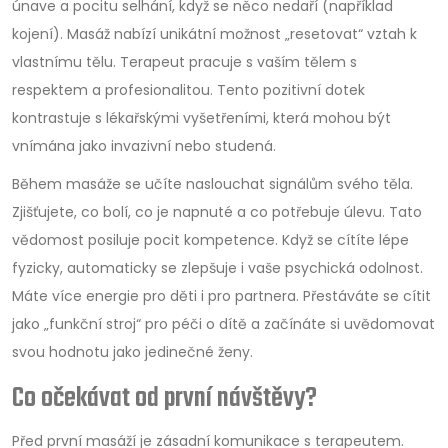
únave a pocitu selhání, když se něco nedaří (například
kojení). Masáž nabízí unikátní možnost „resetovat“ vztah k
vlastnímu tělu. Terapeut pracuje s vaším tělem s
respektem a profesionalitou. Tento pozitivní dotek
kontrastuje s lékařskými vyšetřeními, která mohou být
vnímána jako invazivní nebo studená.
Během masáže se učíte naslouchat signálům svého těla.
Zjišťujete, co bolí, co je napnuté a co potřebuje úlevu. Tato
vědomost posiluje pocit kompetence. Když se cítíte lépe
fyzicky, automaticky se zlepšuje i vaše psychická odolnost.
Máte více energie pro děti i pro partnera. Přestáváte se cítit
jako „funkční stroj“ pro péči o dítě a začínáte si uvědomovat
svou hodnotu jako jedinečné ženy.
Co očekávat od první návštěvy?
Před první masáží je zásadní komunikace s terapeutem.