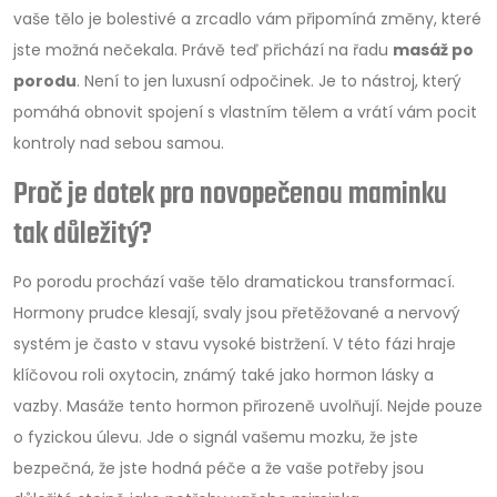
vaše tělo je bolestivé a zrcadlo vám připomíná změny, které
jste možná nečekala. Právě teď přichází na řadu
masáž po
porodu
. Není to jen luxusní odpočinek. Je to nástroj, který
pomáhá obnovit spojení s vlastním tělem a vrátí vám pocit
kontroly nad sebou samou.
Proč je dotek pro novopečenou maminku
tak důležitý?
Po porodu prochází vaše tělo dramatickou transformací.
Hormony prudce klesají, svaly jsou přetěžované a nervový
systém je často v stavu vysoké bistržení. V této fázi hraje
klíčovou roli oxytocin, známý také jako hormon lásky a
vazby. Masáže tento hormon přirozeně uvolňují. Nejde pouze
o fyzickou úlevu. Jde o signál vašemu mozku, že jste
bezpečná, že jste hodná péče a že vaše potřeby jsou