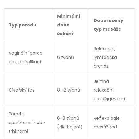
Minimální
Doporučený
Typ porodu
doba
typ masáže
čekání
Relaxační,
Vaginální porod
6 týdnů
lymfatická
bez komplikací
drenáž
Jemná
Císařský řez
8-12 týdnů
relaxační,
později jizvená
Porod s
6-8 týdnů
Reflexologie,
episiotomií nebo
(dle hojení)
masáž zad
trhlinami