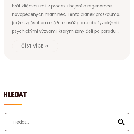
hrát klíčovou roli v procesu hojení a regenerace
novopečených maminek. Tento článek prozkoumá,
jakým způsobem může masáž pomoci s fyzickými i
psychickými výzvami, kterým ženy čelí po porodu.
Od uvolnění napětí až po podporu emočního
ČÍST VÍCE
blahobytu, objevíme, jak účinná může být masáž a
jak ji začlenit do vaší péče o tělo po příchodu
nového člena rodiny.
HLEDAT