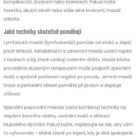
komplikacích, krvácení nebo bolestech. Pokud máte
horečku, akutní zánět nebo stále silné krvácení, masáž
odložte.
Jaké techniky skutečně pomáhají
Lymfatická masáž (lymfodrenáž) pomůže od otoků a zlepší
pocit lehkosti. Rehabilitační a zdravotní masáž uvolní napětí
v bedrech a šíji, které vznikají nošením dítěte. Masáž břicha
prováděná zkušeným terapeutem může podpořit zpevnění
svalů a správné postavení orgánů po porodu. Jemná masáž
hráze a perineální oblasti pomáhá při jizvách a zlepšuje
citlivost.
Speciální poporodní masáže často kombinují techniky na
zlepšení krevního oběhu, uvolnění svalů a aktivaci
hlubokého dýchání. Pokud kojíte, naplánujte se tak, aby vám
to vyhovovalo – klidně těsně po kojení, kdy je dítě spokojené.