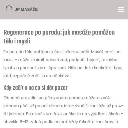
Regenerace po porodu: jak masáže pomůžou
tělu i mysli
Po porodu tělo potřebuje čas i cílenou péči. Masáž není jen
luxus – může zmírnit bolesti zad, podpořit hojení, rozhýbat
lymfu a pomoct vám lépe spát. Níže najdete konkrétní tipy,
jak bezpečně začít a co očekávat.
Kdy začít a na co si dát pozor
Obecné pravidlo: po přirozeném porodu můžete zvážit
jemnou péči už po pár dnech, intenzivnější masáže až po 4–
6 týdnech. Po císařském řezu počkejte na vyjádření lékaře –
obvykle 6–12 týdnů podle hojení. Vždy řekněte masérovi o