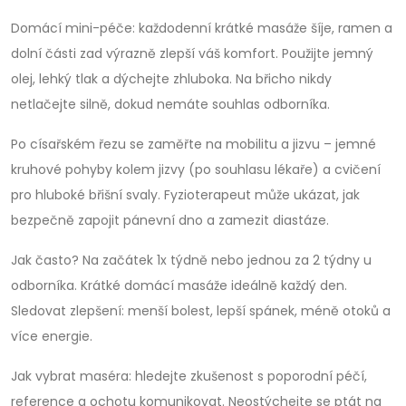
Domácí mini-péče: každodenní krátké masáže šíje, ramen a
dolní části zad výrazně zlepší váš komfort. Použijte jemný
olej, lehký tlak a dýchejte zhluboka. Na břicho nikdy
netlačejte silně, dokud nemáte souhlas odborníka.
Po císařském řezu se zaměřte na mobilitu a jizvu – jemné
kruhové pohyby kolem jizvy (po souhlasu lékaře) a cvičení
pro hluboké břišní svaly. Fyzioterapeut může ukázat, jak
bezpečně zapojit pánevní dno a zamezit diastáze.
Jak často? Na začátek 1x týdně nebo jednou za 2 týdny u
odborníka. Krátké domácí masáže ideálně každý den.
Sledovat zlepšení: menší bolest, lepší spánek, méně otoků a
více energie.
Jak vybrat maséra: hledejte zkušenost s poporodní péčí,
reference a ochotu komunikovat. Neostýchejte se ptát na