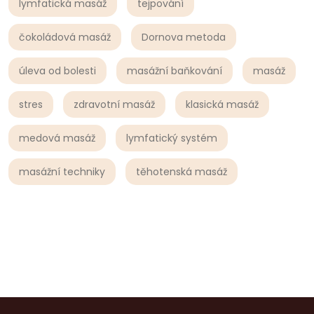
lymfatická masáž
tejpování
čokoládová masáž
Dornova metoda
úleva od bolesti
masážní baňkování
masáž
stres
zdravotní masáž
klasická masáž
medová masáž
lymfatický systém
masážní techniky
těhotenská masáž