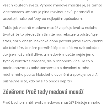
všech koutech světa. Výhoda medové masáže je, že těmto
vlastnostem umožňuje plně rozvinout svůj potenciál a
uspokojit naše potřeby co nejlepším způsobem.
Takže jak vlastně medová masáž zlepšuje kvalitu našeho
života? Je to především tím, že nás relaxuje a odstraňuje
stres, což v dnešní hektické době potřebujeme skoro všichni.
Ale také tím, že nám pomáhá lépe se cítit ve své pokožce.
Jak jsem už zmínil dříve, u medové masáže nejde jen o
fyzický kontakt s medem, ale o mnohem více. Je to o
pocitu návratu k sobě samému a o dovolení si toho
nádherného pocitu hlubokého uvolnění a spokojenosti. A
přiznejme si to, kdo by si to občas nepřál?
Závěrem: Proč tedy medová masáž
Proč bychom měli zvolit medovou masáž? Existuje mnoho