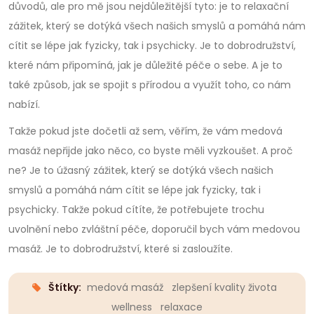
důvodů, ale pro mě jsou nejdůležitější tyto: je to relaxační
zážitek, který se dotýká všech našich smyslů a pomáhá nám
cítit se lépe jak fyzicky, tak i psychicky. Je to dobrodružství,
které nám připomíná, jak je důležité péče o sebe. A je to
také způsob, jak se spojit s přírodou a využít toho, co nám
nabízí.
Takže pokud jste dočetli až sem, věřím, že vám medová
masáž nepřijde jako něco, co byste měli vyzkoušet. A proč
ne? Je to úžasný zážitek, který se dotýká všech našich
smyslů a pomáhá nám cítit se lépe jak fyzicky, tak i
psychicky. Takže pokud cítíte, že potřebujete trochu
uvolnění nebo zvláštní péče, doporučil bych vám medovou
masáž. Je to dobrodružství, které si zasloužíte.
Štítky:
medová masáž
zlepšení kvality života
wellness
relaxace