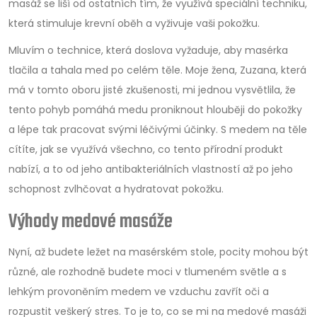
masáž se liší od ostatních tím, že využívá speciální techniku,
která stimuluje krevní oběh a vyživuje vaši pokožku.
Mluvím o technice, která doslova vyžaduje, aby masérka
tlačila a tahala med po celém těle. Moje žena, Zuzana, která
má v tomto oboru jisté zkušenosti, mi jednou vysvětlila, že
tento pohyb pomáhá medu proniknout hlouběji do pokožky
a lépe tak pracovat svými léčivými účinky. S medem na těle
cítíte, jak se využívá všechno, co tento přírodní produkt
nabízí, a to od jeho antibakteriálních vlastností až po jeho
schopnost zvlhčovat a hydratovat pokožku.
Výhody medové masáže
Nyní, až budete ležet na masérském stole, pocity mohou být
různé, ale rozhodně budete moci v tlumeném světle a s
lehkým provoněním medem ve vzduchu zavřít oči a
rozpustit veškerý stres. To je to, co se mi na medové masáži