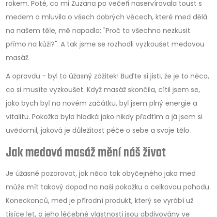
rokem. Poté, co mi Zuzana po večeři naservírovala toust s
medem a mluvila o všech dobrých věcech, které med dělá
na našem těle, mě napadlo: "Proč to všechno nezkusit
přímo na kůži?". A tak jsme se rozhodli vyzkoušet medovou
masáž.
A opravdu - byl to úžasný zážitek! Buďte si jisti, že je to něco,
co si musíte vyzkoušet. Když masáž skončila, cítil jsem se,
jako bych byl na novém začátku, byl jsem plný energie a
vitalitu. Pokožka byla hladká jako nikdy předtím a já jsem si
uvědomil, jaková je důležitost péče o sebe a svoje tělo.
Jak medová masáž mění náš život
Je úžasné pozorovat, jak něco tak obyčejného jako med
může mít takový dopad na naši pokožku a celkovou pohodu.
Koneckonců, med je přírodní produkt, který se vyrábí už
tisíce let, a jeho léčebné vlastnosti jsou obdivovány ve