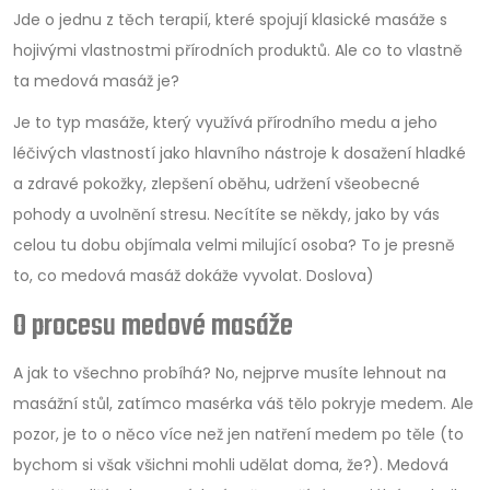
Jde o jednu z těch terapií, které spojují klasické masáže s
hojivými vlastnostmi přírodních produktů. Ale co to vlastně
ta medová masáž je?
Je to typ masáže, který využívá přírodního medu a jeho
léčivých vlastností jako hlavního nástroje k dosažení hladké
a zdravé pokožky, zlepšení oběhu, udržení všeobecné
pohody a uvolnění stresu. Necítíte se někdy, jako by vás
celou tu dobu objímala velmi milující osoba? To je presně
to, co medová masáž dokáže vyvolat. Doslova)
O procesu medové masáže
A jak to všechno probíhá? No, nejprve musíte lehnout na
masážní stůl, zatímco masérka váš tělo pokryje medem. Ale
pozor, je to o něco více než jen natření medem po těle (to
bychom si však všichni mohli udělat doma, že?). Medová