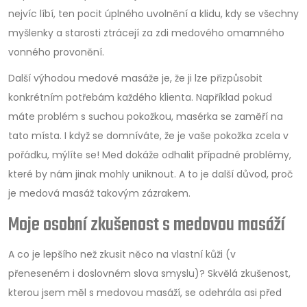
nejvíc líbí, ten pocit úplného uvolnění a klidu, kdy se všechny
myšlenky a starosti ztrácejí za zdi medového omamného
vonného provonění.
Další výhodou medové masáže je, že ji lze přizpůsobit
konkrétním potřebám každého klienta. Například pokud
máte problém s suchou pokožkou, masérka se zaměří na
tato místa. I když se domníváte, že je vaše pokožka zcela v
pořádku, mýlíte se! Med dokáže odhalit případné problémy,
které by nám jinak mohly uniknout. A to je další důvod, proč
je medová masáž takovým zázrakem.
Moje osobní zkušenost s medovou masáží
A co je lepšího než zkusit něco na vlastní kůži (v
přeneseném i doslovném slova smyslu)? Skvělá zkušenost,
kterou jsem měl s medovou masáží, se odehrála asi před