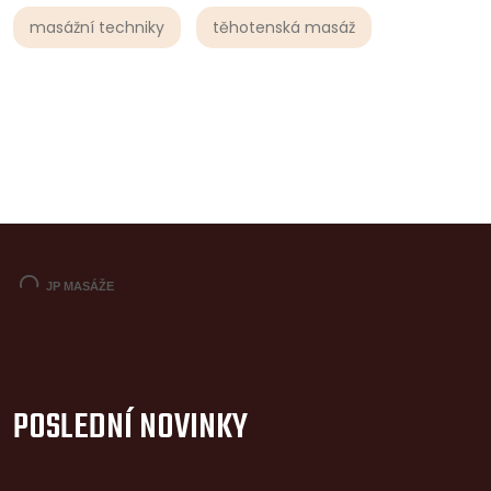
masážní techniky
těhotenská masáž
POSLEDNÍ NOVINKY