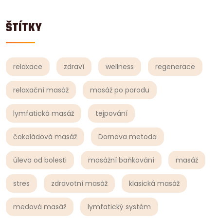
ŠTÍTKY
relaxace
zdraví
wellness
regenerace
relaxační masáž
masáž po porodu
lymfatická masáž
tejpování
čokoládová masáž
Dornova metoda
úleva od bolesti
masážní baňkování
masáž
stres
zdravotní masáž
klasická masáž
medová masáž
lymfatický systém