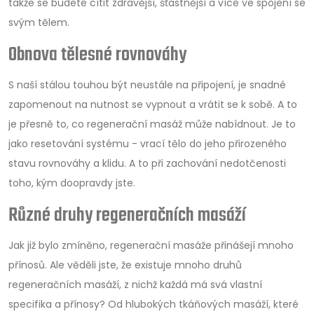
takže se budete cítit zdravější, šťastnější a více ve spojení se
svým tělem.
Obnova tělesné rovnováhy
S naší stálou touhou být neustále na připojení, je snadné
zapomenout na nutnost se vypnout a vrátit se k sobě. A to
je přesně to, co regenerační masáž může nabídnout. Je to
jako resetování systému - vrací tělo do jeho přirozeného
stavu rovnováhy a klidu. A to při zachování nedotčenosti
toho, kým doopravdy jste.
Různé druhy regeneračních masáží
Jak již bylo zmíněno, regenerační masáže přinášejí mnoho
přínosů. Ale věděli jste, že existuje mnoho druhů
regeneračních masáží, z nichž každá má svá vlastní
specifika a přínosy? Od hlubokých tkáňových masáží, které