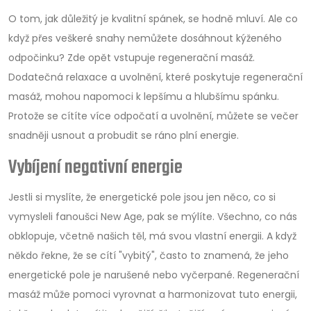
O tom, jak důležitý je kvalitní spánek, se hodně mluví. Ale co
když přes veškeré snahy nemůžete dosáhnout kýženého
odpočinku? Zde opět vstupuje regenerační masáž.
Dodatečná relaxace a uvolnění, které poskytuje regenerační
masáž, mohou napomoci k lepšímu a hlubšímu spánku.
Protože se cítíte více odpočatí a uvolnění, můžete se večer
snadněji usnout a probudit se ráno plní energie.
Vybíjení negativní energie
Jestli si myslíte, že energetické pole jsou jen něco, co si
vymysleli fanoušci New Age, pak se mýlíte. Všechno, co nás
obklopuje, včetně našich těl, má svou vlastní energii. A když
někdo řekne, že se cítí "vybitý", často to znamená, že jeho
energetické pole je narušené nebo vyčerpané. Regenerační
masáž může pomoci vyrovnat a harmonizovat tuto energii,