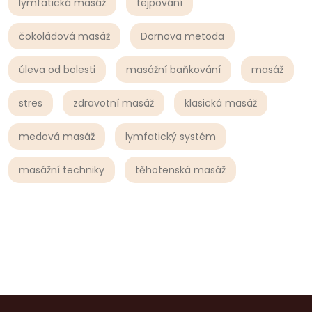
lymfatická masáž
tejpování
čokoládová masáž
Dornova metoda
úleva od bolesti
masážní baňkování
masáž
stres
zdravotní masáž
klasická masáž
medová masáž
lymfatický systém
masážní techniky
těhotenská masáž