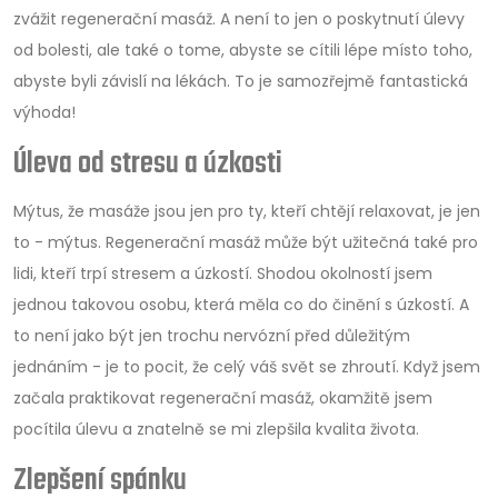
zvážit regenerační masáž. A není to jen o poskytnutí úlevy
od bolesti, ale také o tome, abyste se cítili lépe místo toho,
abyste byli závislí na lékách. To je samozřejmě fantastická
výhoda!
Úleva od stresu a úzkosti
Mýtus, že masáže jsou jen pro ty, kteří chtějí relaxovat, je jen
to - mýtus. Regenerační masáž může být užitečná také pro
lidi, kteří trpí stresem a úzkostí. Shodou okolností jsem
jednou takovou osobu, která měla co do činění s úzkostí. A
to není jako být jen trochu nervózní před důležitým
jednáním - je to pocit, že celý váš svět se zhroutí. Když jsem
začala praktikovat regenerační masáž, okamžitě jsem
pocítila úlevu a znatelně se mi zlepšila kvalita života.
Zlepšení spánku