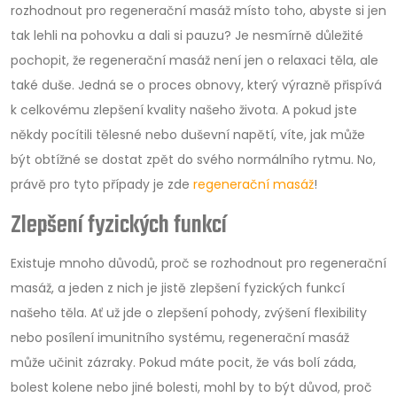
rozhodnout pro regenerační masáž místo toho, abyste si jen
tak lehli na pohovku a dali si pauzu? Je nesmírně důležité
pochopit, že regenerační masáž není jen o relaxaci těla, ale
také duše. Jedná se o proces obnovy, který výrazně přispívá
k celkovému zlepšení kvality našeho života. A pokud jste
někdy pocítili tělesné nebo duševní napětí, víte, jak může
být obtížné se dostat zpět do svého normálního rytmu. No,
právě pro tyto případy je zde
regenerační masáž
!
Zlepšení fyzických funkcí
Existuje mnoho důvodů, proč se rozhodnout pro regenerační
masáž, a jeden z nich je jistě zlepšení fyzických funkcí
našeho těla. Ať už jde o zlepšení pohody, zvýšení flexibility
nebo posílení imunitního systému, regenerační masáž
může učinit zázraky. Pokud máte pocit, že vás bolí záda,
bolest kolene nebo jiné bolesti, mohl by to být důvod, proč