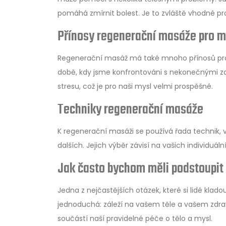
pomáhá zmírnit bolest. Je to zvláště vhodné pro l
Přínosy regenerační masáže pro m
Regenerační masáž má také mnoho přínosů pro n
době, kdy jsme konfrontováni s nekonečnými zd
stresu, což je pro naši mysl velmi prospěšné.
Techniky regenerační masáže
K regenerační masáži se používá řada technik, 
dalších. Jejich výběr závisí na vašich individuá
Jak často bychom měli podstoupit
Jedna z nejčastějších otázek, které si lidé klad
jednoduchá: záleží na vašem těle a vašem zdrav
součástí naší pravidelné péče o tělo a mysl.