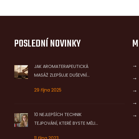
POSLEDNÍ NOVINKY
M
JAK AROMATERAPEUTICKÁ
MASÁŽ ZLEPŠUJE DUŠEVNÍ
ZDRAVÍ: VĚDECKY OVĚŘENÉ
29 října 2025
VÝHODY
10 NEJLEPŠÍCH TECHNIK
TEJPOVÁNÍ, KTERÉ BYSTE MĚLI
ZNÁT
11 října 2023