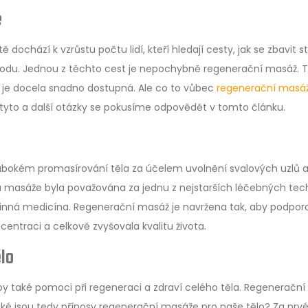
e
chází k vzrůstu počtu lidí, kteří hledají cesty, jak se zbavit st
pohodu. Jednou z těchto cest je nepochybně regenerační masáž. 
a je docela snadno dostupná. Ale co to vůbec
regenerační masá
 tyto a další otázky se pokusíme odpovědět v tomto článku.
lubokém promasírování těla za účelem uvolnění svalových uzlů 
ma masáže byla považována za jednu z nejstarších léčebných tec
linná medicína. Regenerační masáž je navržena tak, aby podpor
ncentraci a celkově zvyšovala kvalitu života.
lo
y by také pomoci při regeneraci a zdraví celého těla. Regeneračn
ké jsou tedy přínosy regenerační masáže pro naše tělo? Za prvé