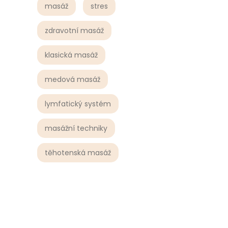
masáž
stres
zdravotní masáž
klasická masáž
medová masáž
lymfatický systém
masážní techniky
těhotenská masáž