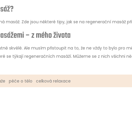
asáž?
ná masáž. Zde jsou některé tipy, jak se na regenerační masáž při
masážemi – z mého života
ně skvělé. Ale musím přistoupit na to, že ne vždy to bylo pro m
teré se týkají regeneračních masáží. Můžeme se z nich všichni n
áže
péče o tělo
celková relaxace