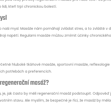
idi, kteří trpí chronickou bolestí.
ysl
aši mysl. Masáže nám pomáhají zvládat stres, a to zvláště v 
roji napětí. Regularni masáže můžou zmírnit účinky chronickéh
včetně hluboké tkáňové masáže, sportovní masáže, reflexologie
lních potřebách a preferencích.
 regenerační masáž?
ou, je, jak často by měli regenerační masáž podstoupit. Odpověď 
otním stavu. Ale myslím, že bezpečné je říci, že masáž by měla