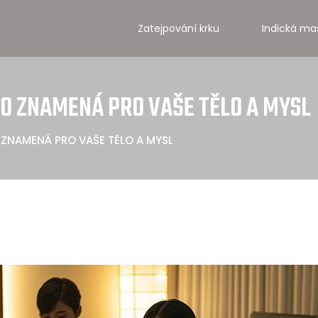
Zatejpování krku
Indická ma
TO ZNAMENÁ PRO VAŠE TĚLO A MYSL
ZNAMENÁ PRO VAŠE TĚLO A MYSL