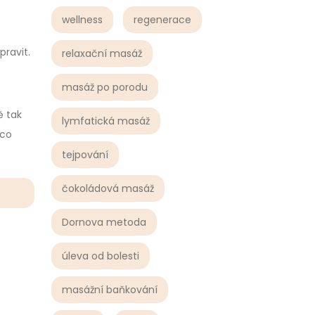
wellness
regenerace
pravit.
relaxační masáž
masáž po porodu
ě tak
lymfatická masáž
ěco
tejpování
čokoládová masáž
Dornova metoda
úleva od bolesti
masážní baňkování