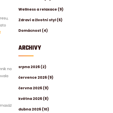
Wellness a relaxace
(9)
resu,
Zdraví a životní styl
(6)
Tato
Domácnost
(4)
ž
ARCHIVY
a
srpna 2026
(2)
hnik na
ovala
července 2026
(9)
června 2026
(9)
května 2026
(8)
í masáž
dubna 2026
(10)
,