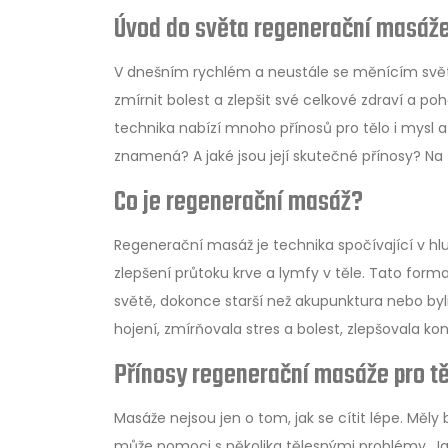
Úvod do světa regenerační masáž
V dnešním rychlém a neustále se měnícím světě do
zmírnit bolest a zlepšit své celkové zdraví a 
technika nabízí mnoho přínosů pro tělo i mysl 
znamená? A jaké jsou její skutečné přínosy? Na
Co je regenerační masáž?
Regenerační masáž je technika spočívající v h
zlepšení průtoku krve a lymfy v těle. Tato for
světě, dokonce starší než akupunktura nebo by
hojení, zmírňovala stres a bolest, zlepšovala ko
Přínosy regenerační masáže pro tě
Masáže nejsou jen o tom, jak se cítit lépe. Měl
může pomoci s několika tělesnými problémy. Ja