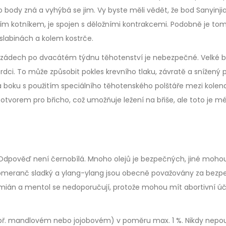
 body zná a vyhýbá se jim. Vy byste měli vědět, že bod
Sanyinji
třním kotníkem, je spojen s děložními kontrakcemi. Podobně je to
 slabinách a kolem kostrče.
a zádech po dvacátém týdnu těhotenství je nebezpečné. Velké b
 srdci. To může způsobit pokles krevního tlaku, závratě a snížený 
 na boku s použitím speciálního těhotenského polštáře mezi kolen
m otvorem pro břicho, což umožňuje ležení na břiše, ale toto je m
e. Odpověď není černobílá. Mnoho olejů je bezpečných, jiné moho
 pomeranč sladký a ylang-ylang jsou obecně považovány za bez
tymián a mentol se nedoporučují, protože mohou mít abortivní úč
např. mandlovém nebo jojobovém) v poměru max. 1 %. Nikdy nepou