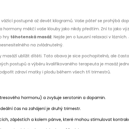
ho vážící postupně až devět kilogramů. Vaše páteř se prohýbá dop
 a hormony měkčí vaše klouby jako nikdy předtím. Zní to jako vý
do hry
těhotenská masáž
. Nejde jen o luxusní relaxaci v lázních.
nesnesitelného na zvládnutelný.
asáží ublížit dítěti. Tato obava je sice pochopitelná, ale čast
vných postupů a výběru kvalifikovaného terapeuta je masáž jedn
odpořit zdraví matky i plodu během všech tří trimestrů.
(stresového hormonu) a zvyšuje serotonin a dopamin.
deální čas na zahájení je druhý trimestr.
cích, zápěstích a kolem pánve, které mohou stimulovat kontrak