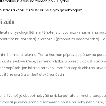
lternativa k ležení na zádech po 20. týdnu.
m stavu a konzultujte léčbu se svým gynekologem.
lí záda
ívat na fyziologii. Během těhotenství dochází k masivnímu pos
prohnutím hrudní části) a lordózou (prohnutím bederní části). To
obením hormonu
relaxinu
. Tento hormon připravuje pánev na porod
časté svalové křeče, zejména v lýtka, a bolesti v oblasti sakroili
sáž nepůsobí jen lokálně na svaly. Pomáhá zlepšit cirkulaci krve 
olitů ze svalů a snížení otoků končetin.
 12. týdne) je období nejvyššího rizika potratu a mnoho terapeu
 a masáž je velmi jemná a zaměřená pouze na nohy nebo ruce,