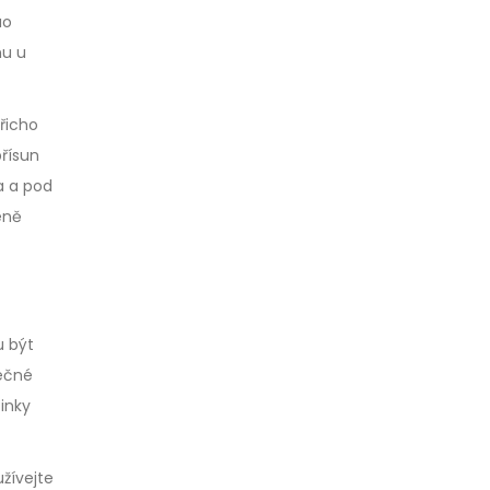
ao
mu u
řicho
přísun
a a pod
éně
u být
pečné
inky
žívejte