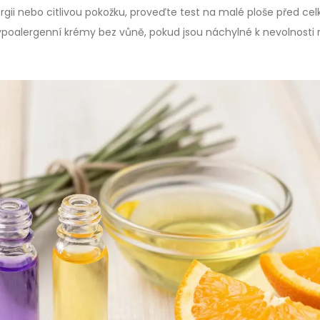
ergii nebo citlivou pokožku, proveďte test na malé ploše před ce
t hypoalergenní krémy bez vůně, pokud jsou náchylné k nevolnosti