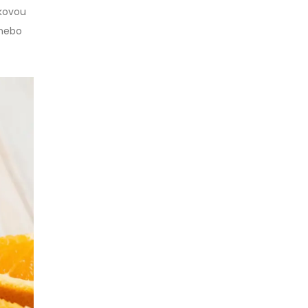
lkovou
 nebo