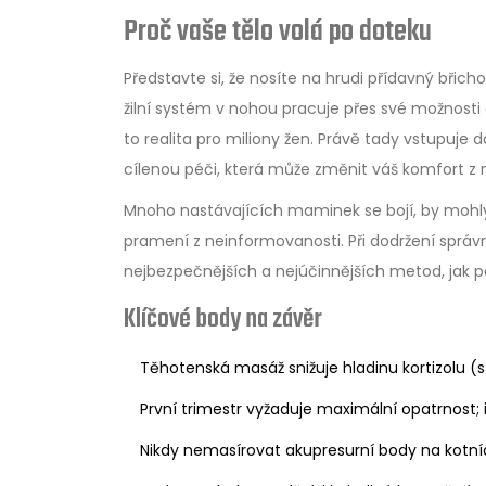
Proč vaše tělo volá po doteku
Představte si, že nosíte na hrudi přídavný břic
žilní systém v nohou pracuje přes své možnosti
to realita pro miliony žen. Právě tady vstupuje 
cílenou péči, která může změnit váš komfort z 
Mnoho nastávajících maminek se bojí, by mohly m
pramení z neinformovanosti. Při dodržení sprá
nejbezpečnějších a nejúčinnějších metod, jak p
Klíčové body na závěr
Těhotenská masáž snižuje hladinu kortizolu 
První trimestr vyžaduje maximální opatrnost; i
Nikdy nemasírovat akupresurní body na kotní