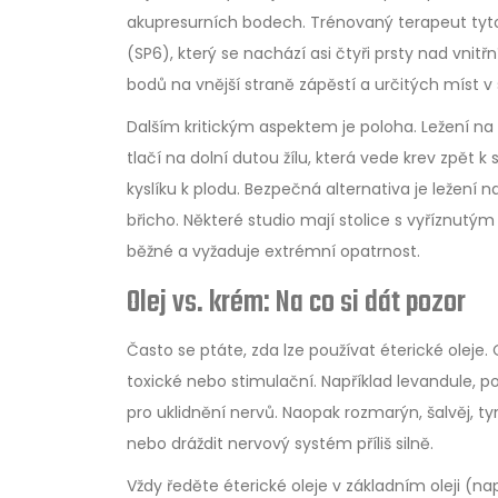
akupresurních bodech. Trénovaný terapeut tyto
(SP6)
, který se nachází asi čtyři prsty nad vni
bodů na vnější straně zápěstí a určitých míst v
Dalším kritickým aspektem je poloha. Ležení n
tlačí na dolní dutou žílu, která vede krev zpět k
kyslíku k plodu. Bezpečná alternativa je ležení
břicho. Některé studio mají stolice s vyříznutý
běžné a vyžaduje extrémní opatrnost.
Olej vs. krém: Na co si dát pozor
Často se ptáte, zda lze používat éterické olej
toxické nebo stimulační. Například levandule,
pro uklidnění nervů. Naopak rozmarýn, šalvěj, 
nebo dráždit nervový systém příliš silně.
Vždy ředěte éterické oleje v základním oleji (