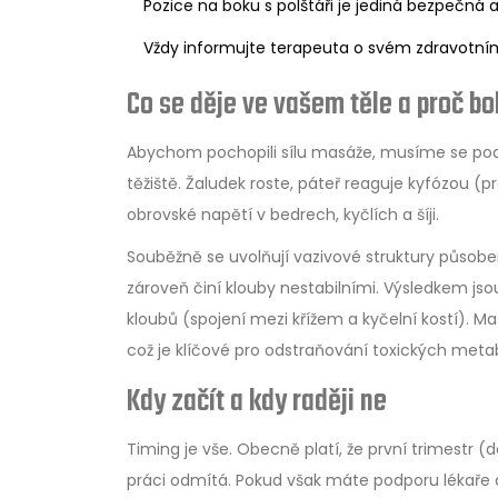
Pozice na boku s polštáři je jediná bezpečná a
Vždy informujte terapeuta o svém zdravotní
Co se děje ve vašem těle a proč bo
Abychom pochopili sílu masáže, musíme se pod
těžiště. Žaludek roste, páteř reaguje kyfózou (
obrovské napětí v bedrech, kyčlích a šíji.
Souběžně se uvolňují vazivové struktury půs
zároveň činí klouby nestabilními. Výsledkem jsou 
kloubů (spojení mezi křížem a kyčelní kostí). Ma
což je klíčové pro odstraňování toxických metab
Kdy začít a kdy raději ne
Timing je vše. Obecně platí, že
první trimestr
(do
práci odmítá. Pokud však máte podporu lékaře