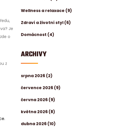
Wellness a relaxace
(9)
ředu,
Zdraví a životní styl
(6)
zva? Je
Domácnost
(4)
 Jde o
ARCHIVY
o
ou z
srpna 2026
(2)
července 2026
(9)
června 2026
(9)
května 2026
(8)
ce.
dubna 2026
(10)