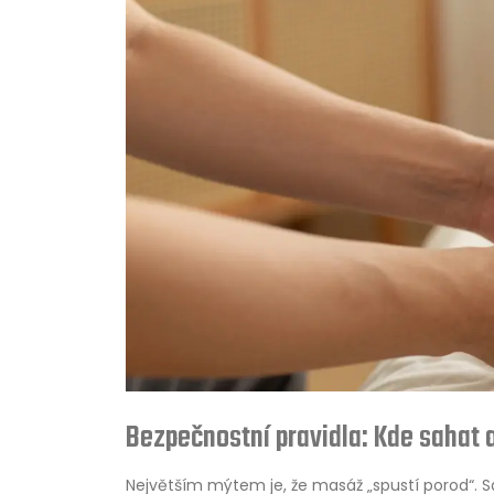
Bezpečnostní pravidla: Kde sahat 
Největším mýtem je, že masáž „spustí porod“. 