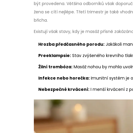
být provedena. Většina odborníků však doporu
žena se cítí nejlépe. Třetí trimestr je také vhod
břicha.
Existují však stavy, kdy je masáž přísně zakázána
Hrozba předčasného porodu:
Jakákoli man
Preeklampsie:
Stav zvýšeného krevního tlaku 
Žilní trombóza:
Masáž nohou by mohla uvolnit
Infekce nebo horečka:
Imunitní systém je o
Nebezpečné krvácení:
I menší krvácení z p