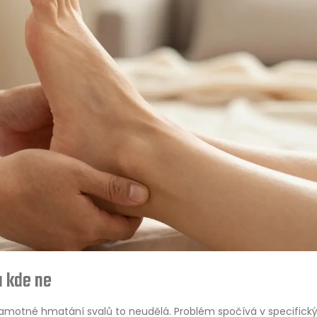
a kde ne
Samotné hmatání svalů to neudělá. Problém spočívá v specifick