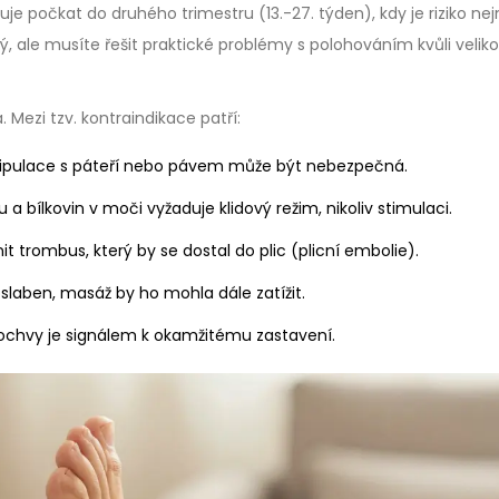
čuje počkat do
druhého trimestru
(13.-27. týden), kdy je riziko nej
ný, ale musíte řešit praktické problémy s polohováním kvůli veliko
. Mezi tzv. kontraindikace patří:
ipulace s páteří nebo pávem může být nebezpečná.
a bílkovin v moči vyžaduje klidový režim, nikoliv stimulaci.
 trombus, který by se dostal do plic (plicní embolie).
slaben, masáž by ho mohla dále zatížit.
ochvy je signálem k okamžitému zastavení.