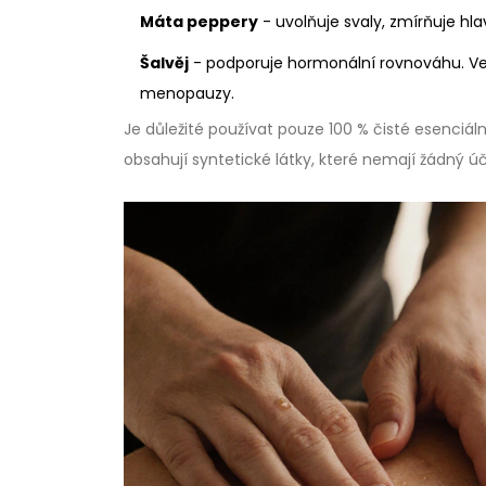
Máta peppery
- uvolňuje svaly, zmírňuje hl
Šalvěj
- podporuje hormonální rovnováhu. V
menopauzy.
Je důležité používat pouze 100 % čisté esenciál
obsahují syntetické látky, které nemají žádný ú