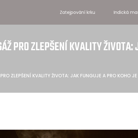
Zatejpování krku
Indická ma
Ž PRO ZLEPŠENÍ KVALITY ŽIVOTA: 
RO ZLEPŠENÍ KVALITY ŽIVOTA: JAK FUNGUJE A PRO KOHO JE 