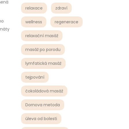
e
mená
relaxace
zdraví
ho
wellness
regenerace
 máty
relaxační masáž
masáž po porodu
lymfatická masáž
tejpování
čokoládová masáž
Dornova metoda
úleva od bolesti