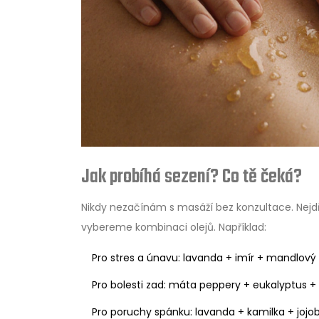
Jak probíhá sezení? Co tě čeká?
Nikdy nezačínám s masáží bez konzultace. Nejdřív 
vybereme kombinaci olejů. Například:
Pro stres a únavu: lavanda + imír + mandlový 
Pro bolesti zad: máta peppery + eukalyptus + 
Pro poruchy spánku: lavanda + kamilka + jojob