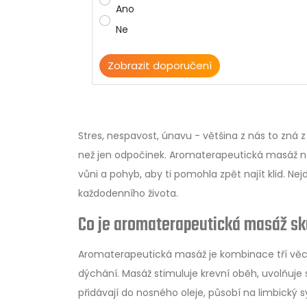
Ano
Ne
Zobrazit doporučení
Váš doporučený olej
Stres, nespavost, únavu - většina z nás to zná z
než jen odpočinek. Aromaterapeutická masáž není
Lavanda
vůni a pohyb, aby ti pomohla zpět najít klid. Ne
každodenního života.
Zlepšuje kvalitu spánku o 20–30 % podle stu
(stresového hormonu).
Co je aromaterapeutická masáž s
Použití:
Přidávejte 2-3 kapky do 30 ml nos
Aromaterapeutická masáž je kombinace tří věc
před spaním.
dýchání. Masáž stimuluje krevní oběh, uvolňuje s
Důležité bezpečnostní informace
přidávají do nosného oleje, působí na limbický