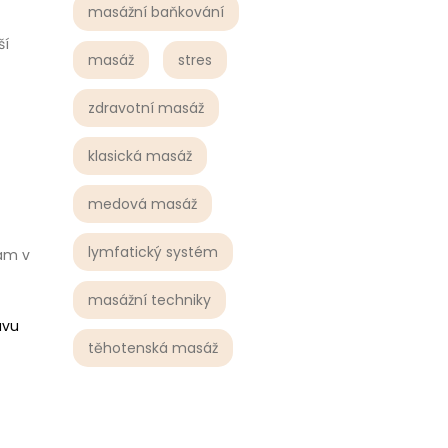
masážní baňkování
ší
masáž
stres
zdravotní masáž
klasická masáž
medová masáž
lymfatický systém
vám v
masážní techniky
avu
těhotenská masáž