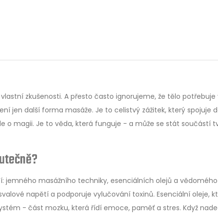
 vlastní zkušenosti. A přesto často ignorujeme, že tělo potřebuje
 jen další forma masáže. Je to celistvý zážitek, který spojuje d
jde o magii. Je to věda, která funguje - a může se stát součástí 
dií z Ústavu psychologie v Brně. Snížuje hladinu kortizolu
kutečně?
ného oleje (např. mandlového). Masírujte na ramena, krk a záda
í: jemného masážního techniky, esenciálních olejů a vědomého
valové napětí a podporuje vylučování toxinů. Esenciální oleje, k
 systém - část mozku, která řídí emoce, paměť a stres. Když nad