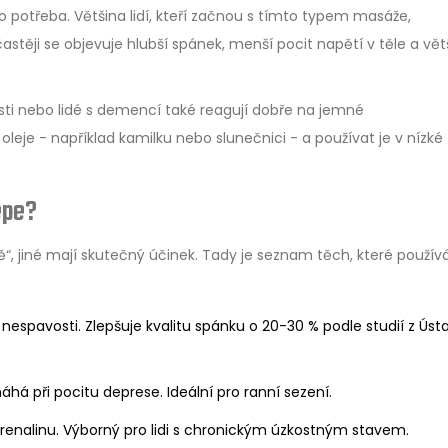
 potřeba. Většina lidí, kteří začnou s tímto typem masáže,
těji se objevuje hlubší spánek, menší pocit napětí v těle a vět
osti nebo lidé s demencí také reagují dobře na jemné
leje - například kamilku nebo slunečnici - a používat je v nízké
épe?
ně“, jiné mají skutečný účinek. Tady je seznam těch, které použí
nespavosti. Zlepšuje kvalitu spánku o 20-30 % podle studií z Úst
há při pocitu deprese. Ideální pro ranní sezení.
adrenalinu. Výborný pro lidi s chronickým úzkostným stavem.