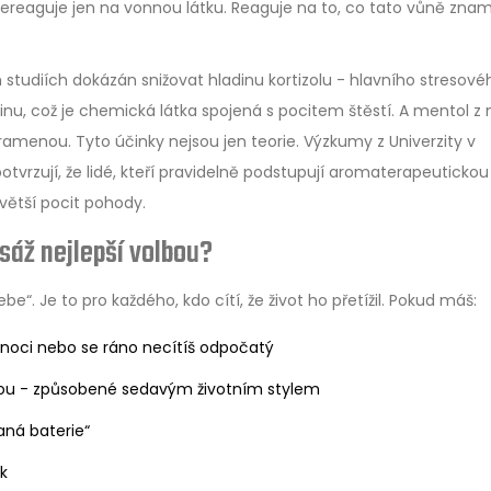
 pouze bezpečné oleje (lavanda, kamilka, mandlový olej). Vždy s
nereaguje jen na vonnou látku. Reaguje na to, co tato vůně zna
leje musí být 100 % čisté a bez přísad.
ch studiích dokázán snižovat hladinu kortizolu - hlavního stresové
inu, což je chemická látka spojená s pocitem štěstí. A mentol z
á asociace aromaterapie). Kvalitní oleje stojí 800–2 000 Kč za 10
ramenou. Tyto účinky nejsou jen teorie. Výzkumy z Univerzity v
 za nízkou cenu.
otvrzují, že lidé, kteří pravidelně podstupují aromaterapeutickou
 větší pocit pohody.
sáž nejlepší volbou?
sebe“. Je to pro každého, kdo cítí, že život ho přetížil. Pokud máš:
noci nebo se ráno necítíš odpočatý
nou - způsobené sedavým životním stylem
aná baterie“
ak