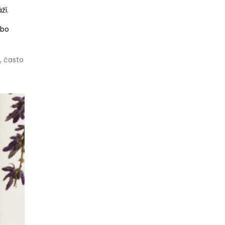
ží.
ebo
, často