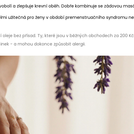
avobolí a zlepšuje krevní oběh. Dobře kombinuje se zádovou masá
elmi užitečná pro ženy v období premenstruačního syndromu n
ní oleje bez přísad. Ty, které jsou v běžných obchodech za 200 Kč
činek - a mohou dokonce způsobit alergii.