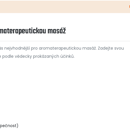
romaterapeutickou masáž
o vás nejvhodnější pro aromaterapeutickou masáž. Zadejte svou
je podle vědecky prokázaných účinků.
zpečnost)