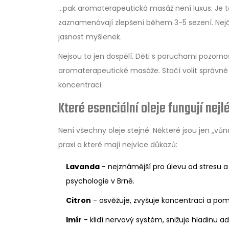
…pak aromaterapeutická masáž není luxus. Je to
zaznamenávají zlepšení během 3-5 sezení. Nejčas
jasnost myšlenek.
Nejsou to jen dospělí. Děti s poruchami pozorn
aromaterapeutické masáže. Stačí volit správné o
koncentraci.
Které esenciální oleje fungují nejl
Není všechny oleje stejné. Některé jsou jen „vů
praxi a které mají nejvíce důkazů:
Lavanda
- nejznámější pro úlevu od stresu a 
psychologie v Brně.
Citron
- osvěžuje, zvyšuje koncentraci a pomá
Imír
- klidí nervový systém, snižuje hladinu 