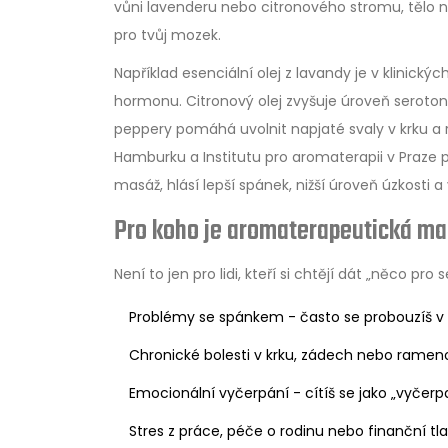
Pokud jste těhotná nebo kojíte, používejte
vůni lavenderu nebo citronového stromu, tělo 
poraďte s lékařem před použitím. Kvalitní o
pro tvůj mozek.
Například esenciální olej z lavandy je v klinický
Kde najít kvalitní oleje?
hormonu. Citronový olej zvyšuje úroveň seroton
Hledejte certifikované značky (např. Česk
peppery pomáhá uvolnit napjaté svaly v krku a 
ml. Nevyhýbejte se nízkokvalitním olejům
Hamburku a Institutu pro aromaterapii v Praze p
masáž, hlásí lepší spánek, nižší úroveň úzkosti a
Pro koho je aromaterapeutická ma
Není to jen pro lidi, kteří si chtějí dát „něco pro 
Problémy se spánkem - často se probouzíš v 
Chronické bolesti v krku, zádech nebo rame
Emocionální vyčerpání - cítíš se jako „vyčerp
Stres z práce, péče o rodinu nebo finanční tl