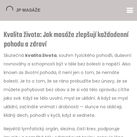
Kvalita života: Jak masáže zlepšují každodenní
pohodu a zdraví
Skutečná
kvalita života
,
souhrn fyzického pohodlí, duševní
rovnováhy a schopnosti být v těle bez bolesti a napětí
. Also
known as
životní pohoda
, it
není jen o tom, že nemáte
bolesti. Je to o tom, že se ráno probudíte bez únavy, že se
můžete pohybovat bez obav a že si váš tělo opravdu cítíte
jako své.
Když se tělo uvolní, mysl se uklidní. A když se mysl
uklidní, začínáte vnímat i drobnosti — slunce na obličeji,
klidný dech, pohodlí v kyčli, když si sednete.
Největší lymfatický orgán,
slezina
,
čistí krev, podporuje