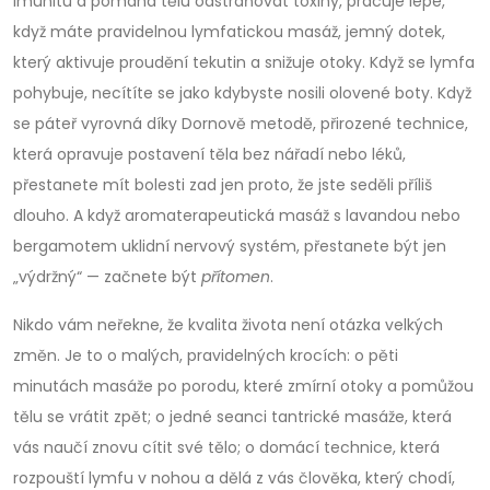
imunitu a pomáhá tělu odstraňovat toxiny
, pracuje lépe,
když máte pravidelnou
lymfatickou masáž
,
jemný dotek,
který aktivuje proudění tekutin a snižuje otoky
. Když se lymfa
pohybuje, necítíte se jako kdybyste nosili olovené boty. Když
se páteř vyrovná díky
Dornově metodě
,
přirozené technice,
která opravuje postavení těla bez nářadí nebo léků
,
přestanete mít bolesti zad jen proto, že jste seděli příliš
dlouho. A když aromaterapeutická masáž s lavandou nebo
bergamotem uklidní nervový systém, přestanete být jen
„výdržný“ — začnete být
přítomen
.
Nikdo vám neřekne, že kvalita života není otázka velkých
změn. Je to o malých, pravidelných krocích: o pěti
minutách masáže po porodu, které zmírní otoky a pomůžou
tělu se vrátit zpět; o jedné seanci tantrické masáže, která
vás naučí znovu cítit své tělo; o domácí technice, která
rozpouští lymfu v nohou a dělá z vás člověka, který chodí,