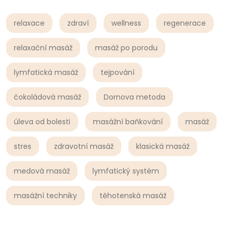
relaxace
zdraví
wellness
regenerace
relaxační masáž
masáž po porodu
lymfatická masáž
tejpování
čokoládová masáž
Dornova metoda
úleva od bolesti
masážní baňkování
masáž
stres
zdravotní masáž
klasická masáž
medová masáž
lymfatický systém
masážní techniky
těhotenská masáž