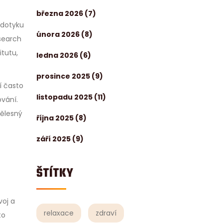
března 2026
(7)
 dotyku
února 2026
(8)
esearch
itutu,
ledna 2026
(6)
.
prosince 2025
(9)
í často
listopadu 2025
(11)
ování.
Tělesný
října 2025
(8)
září 2025
(9)
ŠTÍTKY
voj a
relaxace
zdraví
to