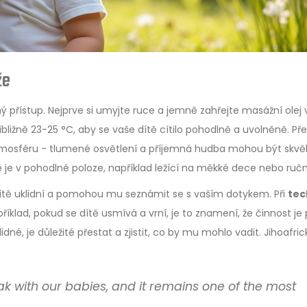
že
ý přístup. Nejprve si umyjte ruce a jemně zahřejte masážní olej 
řibližně 23-25 °C, aby se vaše dítě cítilo pohodlně a uvolněně. Př
atmosféru - tlumené osvětlení a příjemná hudba mohou být skvě
tě je v pohodlné poloze, například ležící na měkké dece nebo ručn
ítě uklidní a pomohou mu seznámit se s vaším dotykem. Při
tec
říklad, pokud se dítě usmívá a vrní, je to znamení, že činnost je 
né, je důležité přestat a zjistit, co by mu mohlo vadit. Jihoafric
ak with our babies, and it remains one of the most