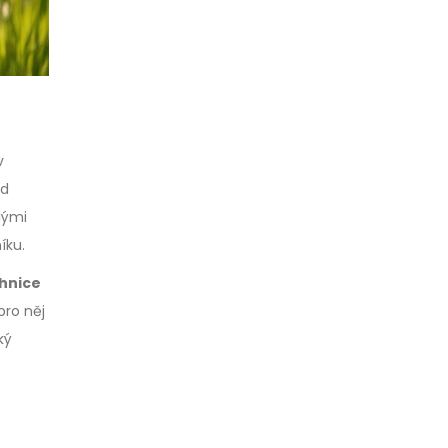
v
ed
lými
íku.
hnice
pro něj
ký