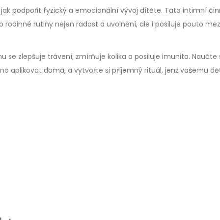
k podpořit fyzický a emocionální vývoj dítěte. Tato intimní čin
do rodinné rutiny nejen radost a uvolnění, ale i posiluje pouto me
 se zlepšuje trávení, zmírňuje kolika a posiluje imunita. Naučte
o aplikovat doma, a vytvořte si příjemný rituál, jenž vašemu dě