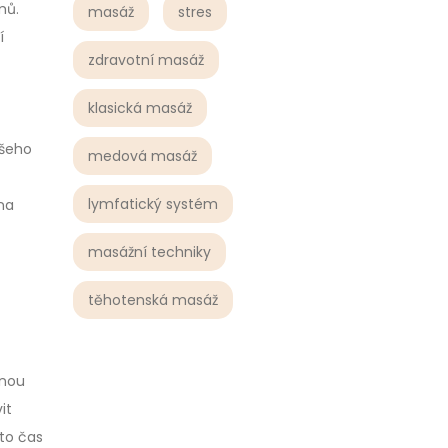
mů.
masáž
stres
í
zdravotní masáž
klasická masáž
ašeho
medová masáž
lymfatický systém
 na
masážní techniky
těhotenská masáž
mnou
it
to čas