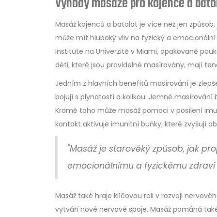
Výhody masáže pro kojence a bato
Masáž kojenců a batolat je více než jen způsob,
může mít hluboký vliv na fyzický a emocionální v
Institute na Univerzitě v Miami, opakovaně pouk
děti, které jsou pravidelně masírovány, mají ten
Jedním z hlavních benefitů masírování je zlepše
bojují s plynatostí a kolikou. Jemné masírování
Kromě toho může masáž pomoci v posílení imunity
kontakt aktivuje imunitní buňky, které zvyšují o
"Masáž je starověký způsob, jak pro
emocionálnímu a fyzickému zdraví ob
Masáž také hraje klíčovou roli v rozvoji nervové
vytváří nové nervové spoje. Masáž pomáhá také 