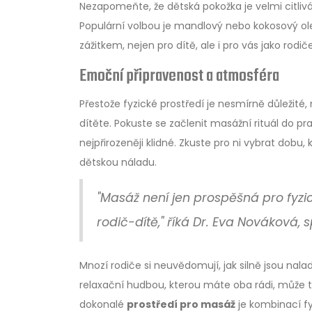
Nezapomeňte, že dětská pokožka je velmi citliv
Populární volbou je mandlový nebo kokosový olej
zážitkem, nejen pro dítě, ale i pro vás jako rodiče
Emoční připravenost a atmosféra
Přestože fyzické prostředí je nesmírně důležit
dítěte. Pokuste se začlenit masážní rituál do pr
nejpřirozeněji klidné. Zkuste pro ni vybrat dobu,
dětskou náladu.
"Masáž není jen prospěšná pro fyzic
rodič-dítě," říká Dr. Eva Nováková, s
Mnozí rodiče si neuvědomují, jak silně jsou nala
relaxační hudbou, kterou máte oba rádi, může to
dokonalé
prostředí pro masáž
je kombinací fy