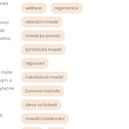
ická
wellness
regenerace
relaxační masáž
moci
sáž
masáž po porodu
přímo
lymfatická masáž
tejpování
m může
čokoládová masáž
ikým a
zbytečné
Dornova metoda
úleva od bolesti
ít
masážní baňkování