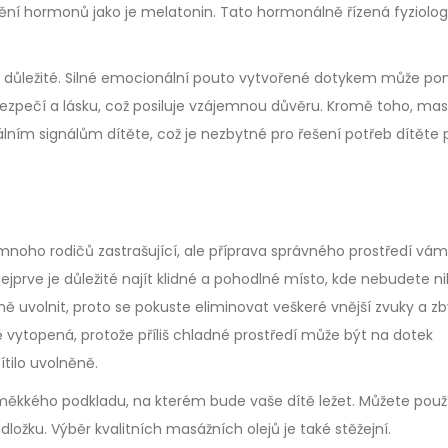
lnění hormonů jako je melatonin. Tato hormonálně řízená fyziolog
 důležité. Silné emocionální pouto vytvořené dotykem může po
tí bezpečí a lásku, což posiluje vzájemnou důvěru. Kromě toho, ma
ím signálům dítěte, což je nezbytné pro řešení potřeb dítěte 
mnoho rodičů zastrašující, ale příprava správného prostředí vá
prve je důležité najít klidné a pohodlné místo, kde nebudete n
plně uvolnit, proto se pokuste eliminovat veškeré vnější zvuky a 
 vytopená, protože příliš chladné prostředí může být na dotek
tilo uvolněně.
měkkého podkladu, na kterém bude vaše dítě ležet. Můžete použ
žku. Výběr kvalitních masážních olejů je také stěžejní.