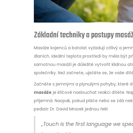
Základní techniky a postupy masá
Masáže kojenců a batolat vyžadují citlivý a jemn
dlaních. Ideální teplota prostředí by měla být p
samotnou masáží je důležité vytvořit klidnou 
společníky. Než začnete, ujistěte se, že vaše dí
Začněte s jemnými a plynulými pohyby, které d
masáže
je klíčové naslouchat reakci dítěte. Nap
příjemná. Naopak, pokud pláče nebo se zdá neklid
pediatr Dr. David Mrazek jednou řekl:
„Touch is the first language we spe