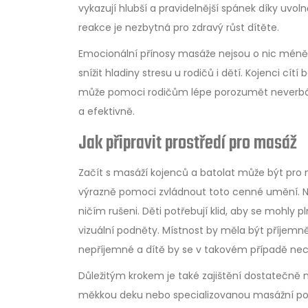
vykazují hlubší a pravidelnější spánek díky uvo
reakce je nezbytná pro zdravý růst dítěte.
Emocionální přínosy masáže nejsou o nic méně
snížit hladiny stresu u rodičů i dětí. Kojenci cí
může pomoci rodičům lépe porozumět neverbáln
a efektivně.
Jak připravit prostředí pro masáž
Začít s masáží kojenců a batolat může být pro 
výrazně pomoci zvládnout toto cenné umění. Nej
ničím rušeni. Děti potřebují klid, aby se mohly 
vizuální podněty. Místnost by měla být příjemně
nepříjemné a dítě by se v takovém případě necí
Důležitým krokem je také zajištění dostatečně 
měkkou deku nebo specializovanou masážní podlo