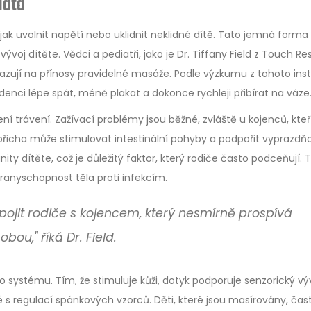
lata
 jak uvolnit napětí nebo uklidnit neklidné dítě. Tato jemná forma
ývoj dítěte. Vědci a pediatři, jako je Dr. Tiffany Field z Touch R
azují na přínosy pravidelné masáže. Podle výzkumu z tohoto inst
denci lépe spát, méně plakat a dokonce rychleji přibírat na váze
ní trávení. Zažívací problémy jsou běžné, zvláště u kojenců, kteř
 břicha může stimulovat intestinální pohyby a podpořit vyprazdň
 dítěte, což je důležitý faktor, který rodiče často podceňují. 
branyschopnost těla proti infekcím.
pojit rodiče s kojencem, který nesmírně prospívá
ou," říká Dr. Field.
ho systému. Tím, že stimuluje kůži, dotyk podporuje senzorický vý
s regulací spánkových vzorců. Děti, které jsou masírovány, čas