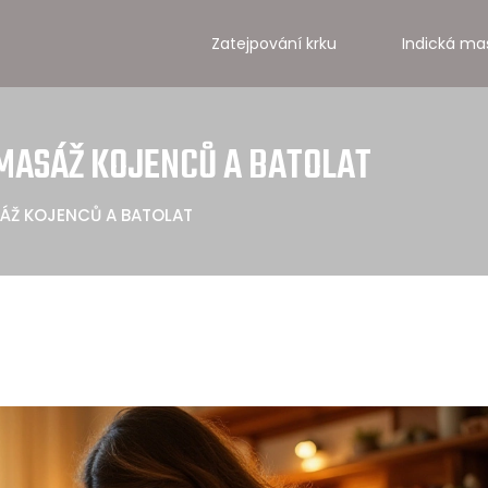
Zatejpování krku
Indická ma
 MASÁŽ KOJENCŮ A BATOLAT
SÁŽ KOJENCŮ A BATOLAT