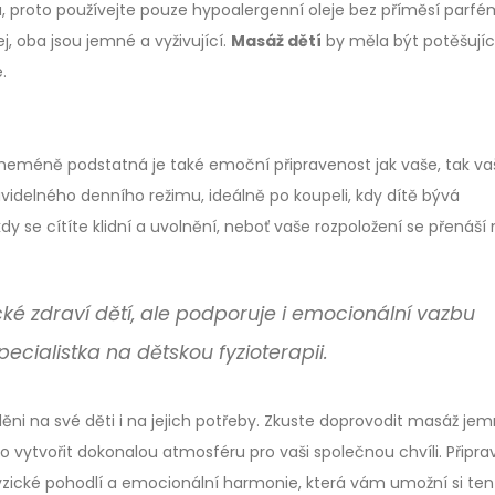
á, proto používejte pouze hypoalergenní oleje bez příměsí parfé
, oba jsou jemné a vyživující.
Masáž dětí
by měla být potěšujíc
.
é, neméně podstatná je také emoční připravenost jak vaše, tak v
avidelného denního režimu, ideálně po koupeli, kdy dítě bývá
 kdy se cítíte klidní a uvolnění, neboť vaše rozpoložení se přenáší
ké zdraví dětí, ale podporuje i emocionální vazbu
pecialistka na dětskou fyzioterapii.
děni na své děti i na jejich potřeby. Zkuste doprovodit masáž je
 vytvořit dokonalou atmosféru pro vaši společnou chvíli. Připrav
zické pohodlí a emocionální harmonie, která vám umožní si ten