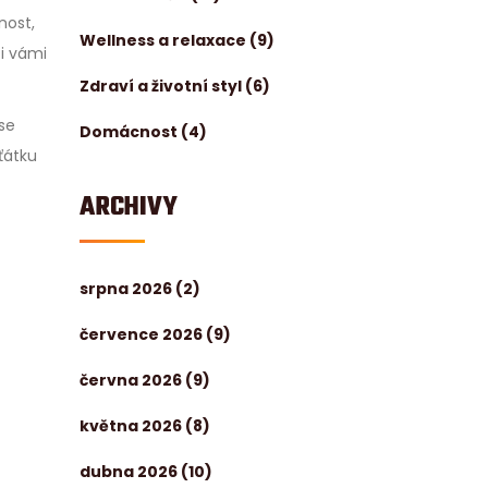
nost,
Wellness a relaxace
(9)
zi vámi
Zdraví a životní styl
(6)
 se
Domácnost
(4)
ťátku
ARCHIVY
srpna 2026
(2)
července 2026
(9)
června 2026
(9)
května 2026
(8)
dubna 2026
(10)