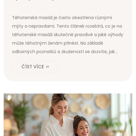
Těhotenská masáž je často obestřena různými
mýty a nepravdami. Tento článek rozebírá, co je na
těhotenské masáži skutečně pravdivé a jaké výhody
může těhotným ženám přinést. Na základě
odborných poznatků a zkušeností se dozvíte, jak
správně volit maséra, jak často by se masáže měly
ČÍST VÍCE
provádět a jaké techniky jsou nejvhodnější.
Přinášíme také užitečné tipy a zajímavá fakta, která
vám pomohou rozhodnout se, zda je těhotenská
masáž pro vás to pravé.