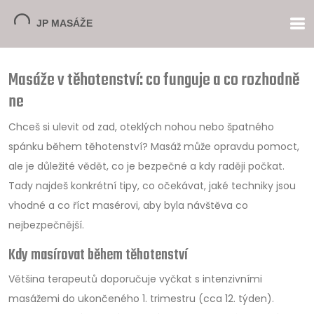
Masáže v těhotenství: co funguje a co rozhodně
ne
Chceš si ulevit od zad, oteklých nohou nebo špatného
spánku během těhotenství? Masáž může opravdu pomoct,
ale je důležité vědět, co je bezpečné a kdy raději počkat.
Tady najdeš konkrétní tipy, co očekávat, jaké techniky jsou
vhodné a co říct masérovi, aby byla návštěva co
nejbezpečnější.
Kdy masírovat během těhotenství
Většina terapeutů doporučuje vyčkat s intenzivními
masážemi do ukončeného 1. trimestru (cca 12. týden).