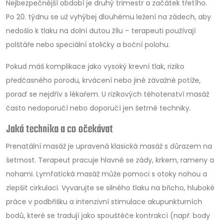
Nejbezpečnější období je druhý trimestr a začátek třetího.
Po 20. týdnu se už vyhýbej dlouhému ležení na zádech, aby
nedošlo k tlaku na dolní dutou žílu – terapeuti používají
polštáře nebo speciální stoličky a boční polohu.
Pokud máš komplikace jako vysoký krevní tlak, riziko
předčasného porodu, krvácení nebo jiné závažné potíže,
poraď se nejdřív s lékařem. U rizikových těhotenství masáž
často nedoporučí nebo doporučí jen šetrné techniky.
Jaká technika a co očekávat
Prenatální masáž je upravená klasická masáž s důrazem na
šetrnost. Terapeut pracuje hlavně se zády, krkem, rameny a
nohami. Lymfatická masáž může pomoci s otoky nohou a
zlepšit cirkulaci. Vyvarujte se silného tlaku na břicho, hluboké
práce v podbřišku a intenzivní stimulace akupunkturních
bodů, které se tradují jako spouštěče kontrakcí (např. body