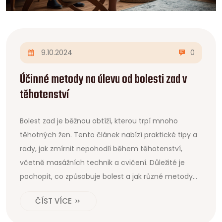
9.10.2024
0
Účinné metody na úlevu od bolesti zad v
těhotenství
Bolest zad je běžnou obtíží, kterou trpí mnoho
těhotných žen. Tento článek nabízí praktické tipy a
rady, jak zmírnit nepohodlí během těhotenství,
včetně masážních technik a cvičení. Důležité je
pochopit, co způsobuje bolest a jak různé metody
pomáhají. Naučte se, jak se efektivně postarat o své
ČÍST VÍCE
tělo i duši v tomto důležitém období. Připravte se
nejen na tělesnou, ale i na emocionální pohodu.