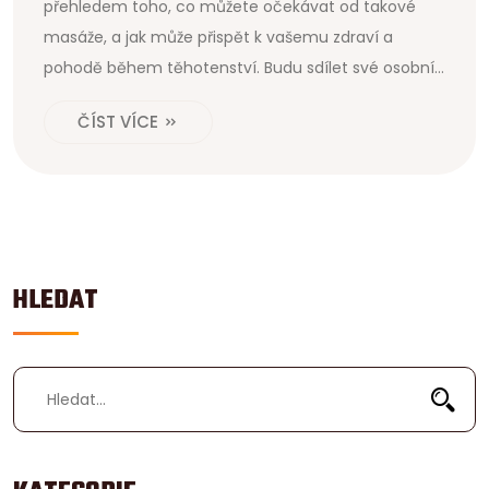
přehledem toho, co můžete očekávat od takové
masáže, a jak může přispět k vašemu zdraví a
pohodě během těhotenství. Budu sdílet své osobní
zkušenosti a tipy, které jsem nasbírala na své cestě
ČÍST VÍCE
těhotenstvím. Těším se na naše sdílení!
HLEDAT