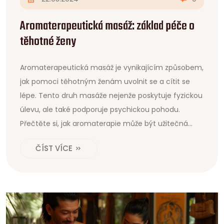
Aromaterapeutická masáž: základ péče o
těhotné ženy
Aromaterapeutická masáž je vynikajícím způsobem,
jak pomoci těhotným ženám uvolnit se a cítit se
lépe. Tento druh masáže nejenže poskytuje fyzickou
úlevu, ale také podporuje psychickou pohodu.
Přečtěte si, jak aromaterapie může být užitečná
během těhotenství a jaké esenciální oleje jsou pro
ČÍST VÍCE
budoucí maminky nejvhodnější.