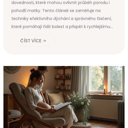
dovednosti, které mohou ovlivnit průběh porodu i
pohodlí matky. Tento článek se zaměřuje na
techniky efektivního dýchání a správného tlačení,
které pomáhají řídit bolest a přispět k rychlejšímu
porodu. Naučíte se, jakým způsobem dechové
ČÍST VÍCE
techniky pomáhají uvolnit stres a co můžete udělat,
abyste procvičili včas před termínem porodu.
Článek také obsahuje praktické tipy na přípravu na
porod s ohledem na tělesnou i duševní pohodu.