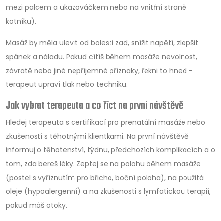
mezi palcem a ukazováčkem nebo na vnitřní straně
kotníku).
Masáž by měla ulevit od bolesti zad, snížit napětí, zlepšit
spánek a náladu. Pokud cítíš během masáže nevolnost,
závratě nebo jiné nepříjemné příznaky, řekni to hned -
terapeut upraví tlak nebo techniku.
Jak vybrat terapeuta a co říct na první návštěvě
Hledej terapeuta s certifikací pro prenatální masáže nebo
zkušeností s těhotnými klientkami. Na první návštěvě
informuj o těhotenství, týdnu, předchozích komplikacích a o
tom, zda bereš léky. Zeptej se na polohu během masáže
(postel s vyříznutím pro břicho, boční poloha), na použitá
oleje (hypoalergenní) a na zkušenosti s lymfatickou terapií,
pokud máš otoky.