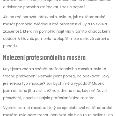
a dokonce pomáhá zmírňovat stres a napětí.
Ale co mě opravdu překvapilo, bylo to, jak mi těhotenská
masáž pomohla zvládnout mé těhotenství. Byla to skvělá
zkušenost, která mi pomohla najít klid v tomto chaotickém
období. A hlavně, pomohlo to zlepšit moje celkové zdraví a
pohodu.
Nalezení profesionálního maséra
Když jsem začala shánět profesionálního maséra, bylo to
trochu překvapení. Neměla jsem ponětí, co očekávat. Jaký
je nejlepší typ masáže? Jak bych měla vypadat? Musela
jsem do toho jít a zjistit. Až na jednoho dne, kdy mě David
přesvědčil, abych si najala profesionálního maséra.
Vybrala jsem si maséra, který se specializoval na těhotenské
masáže. Byla jsem trochu nervózní, ale bylo to to nejlepší, co