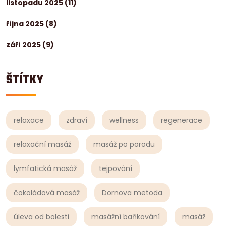
listopadu 2025
(11)
října 2025
(8)
září 2025
(9)
ŠTÍTKY
relaxace
zdraví
wellness
regenerace
relaxační masáž
masáž po porodu
lymfatická masáž
tejpování
čokoládová masáž
Dornova metoda
úleva od bolesti
masážní baňkování
masáž