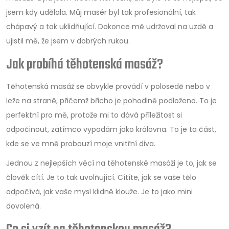
jsem kdy udělala. Můj masér byl tak profesionální, tak
chápavý a tak uklidňující. Dokonce mě udržoval na uzdě a
ujistil mě, že jsem v dobrých rukou.
Jak probíhá těhotenská masáž?
Těhotenská masáž se obvykle provádí v polosedě nebo v
leže na straně, přičemž břicho je pohodlně podloženo. To je
perfektní pro mě, protože mi to dává příležitost si
odpočinout, zatímco vypadám jako královna. To je ta část,
kde se ve mně probouzí moje vnitřní diva.
Jednou z nejlepších věcí na těhotenské masáži je to, jak se
člověk cítí. Je to tak uvolňující. Cítíte, jak se vaše tělo
odpočívá, jak vaše mysl klidně klouže. Je to jako mini
dovolená.