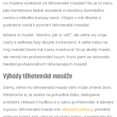
co můžete očekávat od těhotenské masáže? No, je to něco
jako kombinace klidné dovolené a návštěvy lázeňského
centra s několika bonusy navíc. Vítejte v mé dlouhé a
podrobné cestě k poznání těhotenské masáže!
Můžete si myslet: "Martino, jak to víš?", ale věřte mi, moje
cesty k wellness byly dlouhé a intenzivní. A věřte nebo ne,
můj manžel David mě často masíroval. On je skvělý masér,
ale nemá ten profesionální touch. Proto jsem se věnovala
hledání profesionálních těhotenských masáží.
Výhody těhotenské masáže
Dámy, věřte mi, těhotenská masáž vám může změnit život.
Představte si, že sedíte na pohodlné lůžko, obklopené
svíčkami, relaxační hudbou a v rukou profesionála. A dávejte
si pozor, těhotenská masáž má
zdravotní přínosy
; pomáhá
snižovat bolest zad, ulevuje od otoků nohou a bolesti kloubů