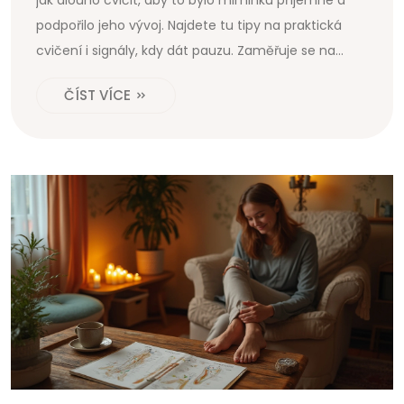
podpořilo jeho vývoj. Najdete tu tipy na praktická
cvičení i signály, kdy dát pauzu. Zaměřuje se na
spojení pohybu, mazlení a masáží v běžném dni.
ČÍST VÍCE
Poradí také, jak zvládnout cvičení, když kolem vás
pobíhají další děti nebo domácí mazlíčci.