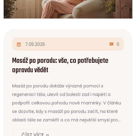
7.05.2025
0
Masáž po porodu: vše, co potřebujete
opravdu vědět
Masáž po porodu dokáže výrazně pomoci s
regenerací těla, ulevit od bolesti zad i napětí a
podpořit celkovou pohodu nové maminky. V článku
se dozvíte, kdy s masáží po porodu začít, na které
oblasti těla se zaměřit a co má největší smysl pro
rychlejší zotavení. Přidám i praktické tipy, jak masáž
ČÍST VÍCE