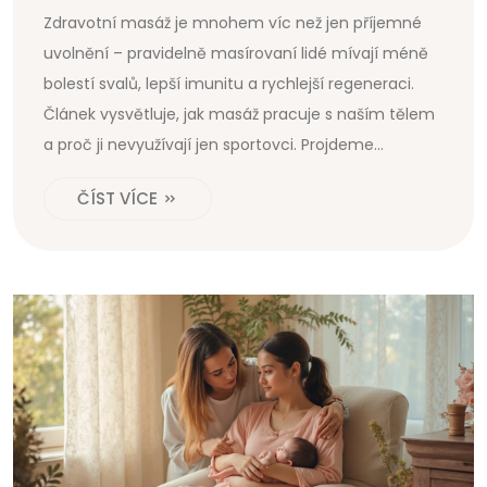
Zdravotní masáž je mnohem víc než jen příjemné
uvolnění – pravidelně masírovaní lidé mívají méně
bolestí svalů, lepší imunitu a rychlejší regeneraci.
Článek vysvětluje, jak masáž pracuje s naším tělem
a proč ji nevyužívají jen sportovci. Projdeme
konkrétní benefity, nejčastější mýty i tipy, jak vybírat
ČÍST VÍCE
maséra. Dozvíte se i známé i méně známé rady, jak
z masáže vytěžit maximum. Jestli ještě váháte, jestli
jít na masáž, tady najdete praktické odpovědi.