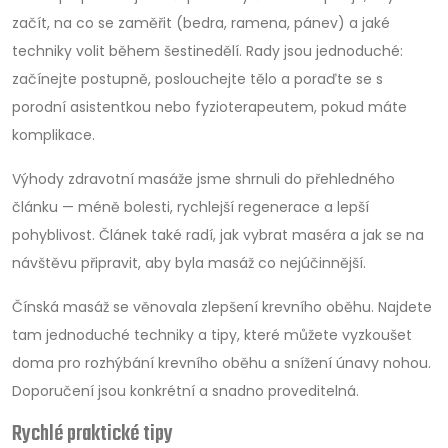
začít, na co se zaměřit (bedra, ramena, pánev) a jaké
techniky volit během šestinedělí. Rady jsou jednoduché:
začínejte postupně, poslouchejte tělo a poraďte se s
porodní asistentkou nebo fyzioterapeutem, pokud máte
komplikace.
Výhody zdravotní masáže jsme shrnuli do přehledného
článku — méně bolesti, rychlejší regenerace a lepší
pohyblivost. Článek také radí, jak vybrat maséra a jak se na
návštěvu připravit, aby byla masáž co nejúčinnější.
Čínská masáž se věnovala zlepšení krevního oběhu. Najdete
tam jednoduché techniky a tipy, které můžete vyzkoušet
doma pro rozhýbání krevního oběhu a snížení únavy nohou.
Doporučení jsou konkrétní a snadno proveditelná.
Rychlé praktické tipy