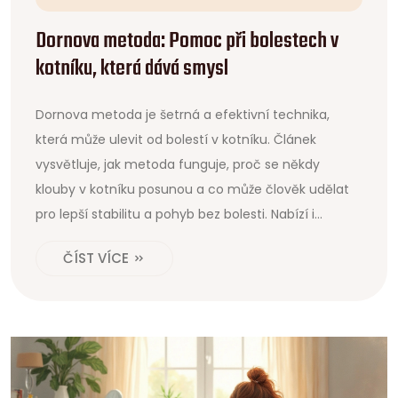
Dornova metoda: Pomoc při bolestech v
kotníku, která dává smysl
Dornova metoda je šetrná a efektivní technika,
která může ulevit od bolestí v kotníku. Článek
vysvětluje, jak metoda funguje, proč se někdy
klouby v kotníku posunou a co může člověk udělat
pro lepší stabilitu a pohyb bez bolesti. Nabízí i
praktické tipy, kdy vyhledat odborníka a co zkusit
ČÍST VÍCE
doma. Zapomeňte na pouhé tlumení příznaků,
zjistěte, jak ovlivnit příčinu potíží.