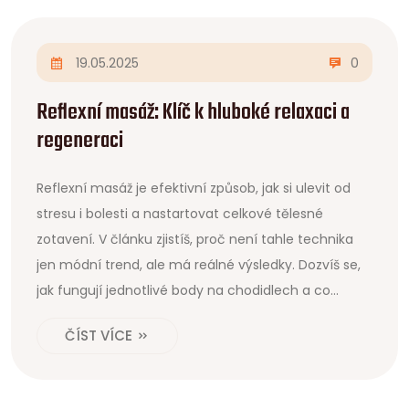
19.05.2025
0
Reflexní masáž: Klíč k hluboké relaxaci a
regeneraci
Reflexní masáž je efektivní způsob, jak si ulevit od
stresu i bolesti a nastartovat celkové tělesné
zotavení. V článku zjistíš, proč není tahle technika
jen módní trend, ale má reálné výsledky. Dozvíš se,
jak fungují jednotlivé body na chodidlech a co
můžeš udělat doma pro vlastní relax. Nabídneme ti
ČÍST VÍCE
praktické tipy a zajímavé zajímavosti, které tě
možná překvapí. Pokud přemýšlíš, jestli reflexní
masáž stojí za vyzkoušení, tady najdeš všechny