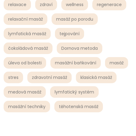
relaxace
zdraví
wellness
regenerace
relaxační masáž
masáž po porodu
lymfatická masáž
tejpování
čokoládová masáž
Dornova metoda
úleva od bolesti
masážní baňkování
masáž
stres
zdravotní masáž
klasická masáž
medová masáž
lymfatický systém
masážní techniky
těhotenská masáž