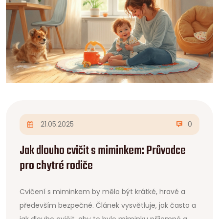
21.05.2025
0
Jak dlouho cvičit s miminkem: Průvodce
pro chytré rodiče
Cvičení s miminkem by mělo být krátké, hravé a
především bezpečné. Článek vysvětluje, jak často a
jak dlouho cvičit, aby to bylo miminku příjemné a