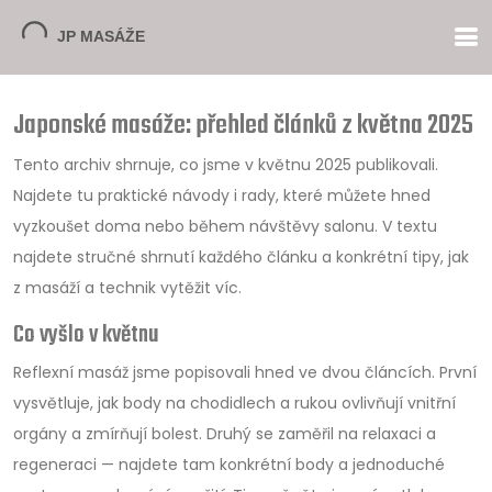
Japonské masáže: přehled článků z května 2025
Tento archiv shrnuje, co jsme v květnu 2025 publikovali.
Najdete tu praktické návody i rady, které můžete hned
vyzkoušet doma nebo během návštěvy salonu. V textu
najdete stručné shrnutí každého článku a konkrétní tipy, jak
z masáží a technik vytěžit víc.
Co vyšlo v květnu
Reflexní masáž jsme popisovali hned ve dvou článcích. První
vysvětluje, jak body na chodidlech a rukou ovlivňují vnitřní
orgány a zmírňují bolest. Druhý se zaměřil na relaxaci a
regeneraci — najdete tam konkrétní body a jednoduché