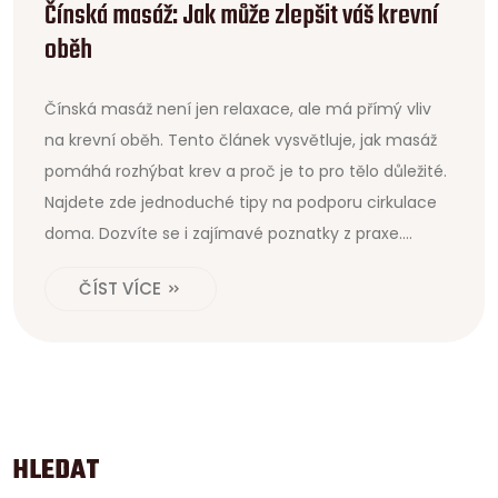
Čínská masáž: Jak může zlepšit váš krevní
oběh
Čínská masáž není jen relaxace, ale má přímý vliv
na krevní oběh. Tento článek vysvětluje, jak masáž
pomáhá rozhýbat krev a proč je to pro tělo důležité.
Najdete zde jednoduché tipy na podporu cirkulace
doma. Dozvíte se i zajímavé poznatky z praxe.
Přečtěte si, jak můžete pocítit změnu na vlastní kůži.
ČÍST VÍCE
HLEDAT