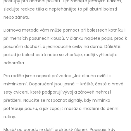
postupy pro domácí použití. Tip: začněte jemným tlakem,
sledujte reakce těla a nepřehánějte to při akutní bolesti
nebo zánětu.
Dornova metoda vám může pomoct při bolestech kotníku i
při menších posunech kloubů. V článku najdete popis, proč k
posunům dochází, a jednoduché cviky na doma. Důležité:
pokud je bolest ostrá nebo se zhoršuje, raději vyhledejte
odborníka.
Pro rodiče jsme napsali průvodce „Jak dlouho cvičit s
miminkem“. Doporučení jsou jasná — krátké, časté a hravé
sety cvičení, které podporují vývoj a zároveň nehrozí
přetížení. Naučíte se rozpoznat signály, kdy miminko
potřebuje pauzu, a jak zapojit masáž a mazlení do denní
rutiny.
Masáž po porodu je další praktický článek. Popisuje, kdy