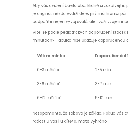
Aby vás cvičení bavilo oba, klidně si zazpívejt
je originál, někdo vydrží déle, jiný má hranici 
podpoříte nejen vývoj svalů, ale i vaši vzájemnou
Víte, že podle pediatrických doporučení stačí 
minutách? Tabulka níže ukazuje doporučenou d
Věk miminka
Doporučená dé
0-3 měsíce
2-5 min
3-6 měsíců
3-7 min
6-12 měsíců
5-10 min
Nezapomeňte, že zábava je základ. Pokud vás cv
radost u vás i u dítěte, máte vyhráno.