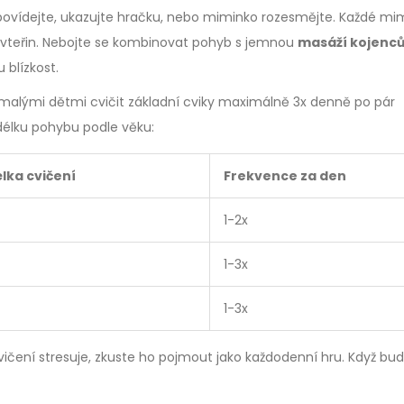
e, povídejte, ukazujte hračku, nebo miminko rozesmějte. Každé mi
pár vteřin. Nebojte se kombinovat pohyb s jemnou
masáží kojenc
 blízkost.
s malými dětmi cvičit základní cviky maximálně 3x denně po pár
élku pohybu podle věku:
lka cvičení
Frekvence za den
1-2x
1-3x
1-3x
ičení stresuje, zkuste ho pojmout jako každodenní hru. Když bu