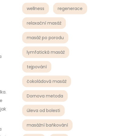
wellness
regenerace
relaxační masáž
masáž po porodu
lymfatická masáž
a
tejpování
čokoládová masáž
lka.
Dornova metoda
ne
jak
úleva od bolesti
masážní baňkování
a