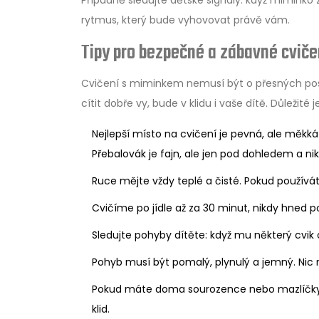
Případně sledujte dětské signály: když miminko 
rytmus, který bude vyhovovat právě vám.
Tipy pro bezpečné a zábavné cviče
Cvičení s miminkem nemusí být o přesných pos
cítit dobře vy, bude v klidu i vaše dítě. Důležit
Nejlepší místo na cvičení je pevná, ale měkk
Přebalovák je fajn, ale jen pod dohledem a n
Ruce mějte vždy teplé a čisté. Pokud použív
Cvičíme po jídle až za 30 minut, nikdy hned p
Sledujte pohyby dítěte: když mu některý cvik 
Pohyb musí být pomalý, plynulý a jemný. Nic n
Pokud máte doma sourozence nebo mazlíčky, 
klid.