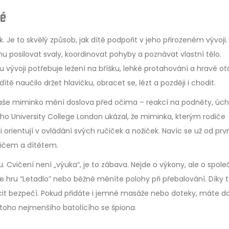
té
Je to skvělý způsob, jak dítě podpořit v jeho přirozeném vývoji.
posilovat svaly, koordinovat pohyby a poznávat vlastní tělo.
vývoji potřebuje ležení na bříšku, lehké protahování a hravé ot
ě naučilo držet hlavičku, obracet se, lézt a později i chodit.
vaše miminko mění doslova před očima – reakcí na podněty, úc
kého University College London ukázal, že miminka, kterým rodiče
i orientují v ovládání svých ručiček a nožiček. Navíc se už od prv
dičem a dítětem.
 Cvičení není „výuka“, je to zábava. Nejde o výkony, ale o spol
te hru “Letadlo” nebo běžně měníte polohy při přebalování. Díky
pocit bezpečí. Pokud přidáte i jemné masáže nebo doteky, máte 
toho nejmenšího batolícího se špiona.