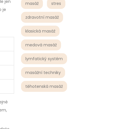
le jen
masáž
stres
 je
zdravotní masáž
klasická masáž
medová masáž
lymfatický systém
masážní techniky
těhotenská masáž
ejné
lem,