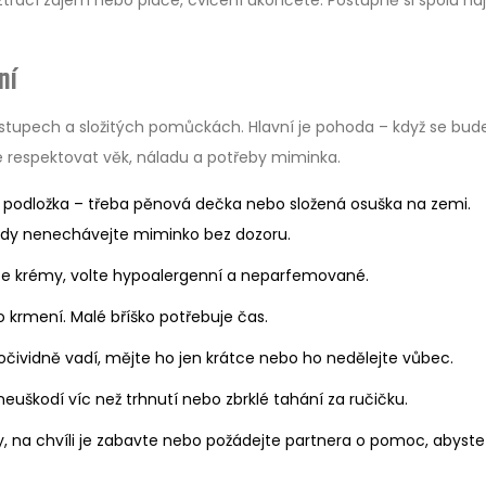
ztrácí zájem nebo pláče, cvičení ukončete. Postupně si spolu na
ní
tupech a složitých pomůckách. Hlavní je pohoda – když se bud
é je respektovat věk, náladu a potřeby miminka.
á podložka – třeba pěnová dečka nebo složená osuška na zemi.
ikdy nenechávejte miminko bez dozoru.
áte krémy, volte hypoalergenní a neparfemované.
o krmení. Malé bříško potřebuje čas.
očividně vadí, mějte ho jen krátce nebo ho nedělejte vůbec.
euškodí víc než trhnutí nebo zbrklé tahání za ručičku.
na chvíli je zabavte nebo požádejte partnera o pomoc, abyste