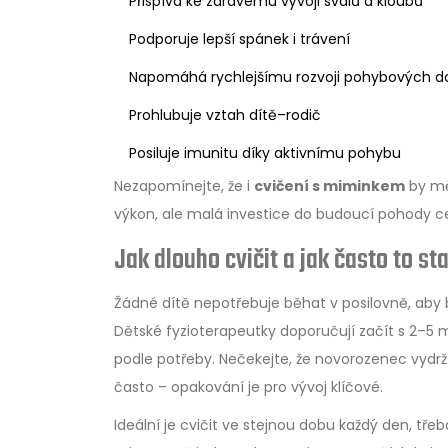
Přispívá ke zdravému vývoji svalů a kloubů
Podporuje lepší spánek i trávení
Napomáhá rychlejšímu rozvoji pohybových d
Prohlubuje vztah dítě–rodič
Posiluje imunitu díky aktivnímu pohybu
Nezapomínejte, že i
cvičení s miminkem
by mě
výkon, ale malá investice do budoucí pohody c
Jak dlouho cvičit a jak často to sta
Žádné dítě nepotřebuje běhat v posilovně, aby b
Dětské fyzioterapeutky doporučují začít s 2–5 
podle potřeby. Nečekejte, že novorozenec vydrží d
často – opakování je pro vývoj klíčové.
Ideální je cvičit ve stejnou dobu každý den, tře