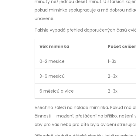
minuty než jednou deset minut. U starších koje
pokud miminko spolupracuje a má dobrou náladu.
unavené.
Takhle vypadá přehled doporučených časů cvič
Věk miminka
Počet cviče
0–2 měsíce
1–3x
3–6 měsíců
2–3x
6 měsíců a více
2–3x
Všechno záleží na náladě miminka. Pokud má blb
činnosti – mazlení, přetáčení na bříško, nošení 
aby pro vás nebo pro dítě bylo cvičení stresující