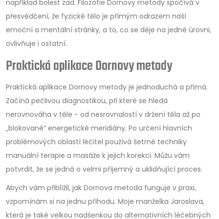
například bolest zad. Filozofie Dornovy metody spočívá v
přesvědčení, že fyzické tělo je přímým odrazem naší
emoční a mentální stránky, a to, co se děje na jedné úrovni,
ovlivňuje i ostatní.
Praktická aplikace Dornovy metody
Praktická aplikace Dornovy metody je jednoduchá a přímá.
Začíná pečlivou diagnostikou, při které se hledá
nerovnováha v těle - od nesrovnalostí v držení těla až po
„blokované“ energetické meridiány. Po určení hlavních
problémových oblastí léčitel používá šetrné techniky
manuální terapie a masáže k jejich korekci. Můžu vám
potvrdit, že se jedná o velmi příjemný a uklidňující proces.
Abych vám přiblížil, jak Dornova metoda funguje v praxi,
vzpomínám si na jednu příhodu. Moje manželka Jaroslava,
která je také velkou nadšenkou do alternativních léčebných