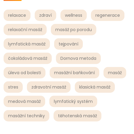
relaxace
zdraví
wellness
regenerace
relaxační masáž
masáž po porodu
lymfatická masáž
tejpování
čokoládová masáž
Dornova metoda
úleva od bolesti
masážní baňkování
masáž
stres
zdravotní masáž
klasická masáž
medová masáž
lymfatický systém
masážní techniky
těhotenská masáž