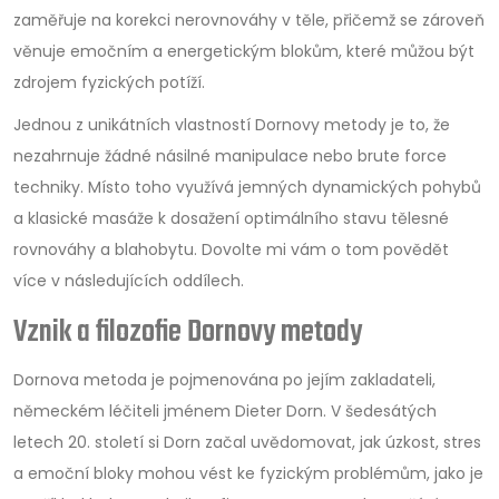
zaměřuje na korekci nerovnováhy v těle, přičemž se zároveň
věnuje emočním a energetickým blokům, které můžou být
zdrojem fyzických potíží.
Jednou z unikátních vlastností Dornovy metody je to, že
nezahrnuje žádné násilné manipulace nebo brute force
techniky. Místo toho využívá jemných dynamických pohybů
a klasické masáže k dosažení optimálního stavu tělesné
rovnováhy a blahobytu. Dovolte mi vám o tom povědět
více v následujících oddílech.
Vznik a filozofie Dornovy metody
Dornova metoda je pojmenována po jejím zakladateli,
německém léčiteli jménem Dieter Dorn. V šedesátých
letech 20. století si Dorn začal uvědomovat, jak úzkost, stres
a emoční bloky mohou vést ke fyzickým problémům, jako je