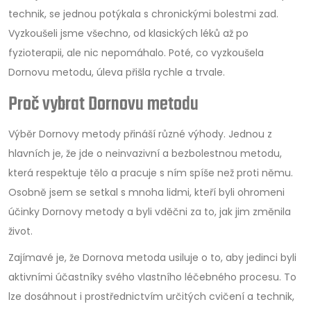
technik, se jednou potýkala s chronickými bolestmi zad.
Vyzkoušeli jsme všechno, od klasických léků až po
fyzioterapii, ale nic nepomáhalo. Poté, co vyzkoušela
Dornovu metodu, úleva přišla rychle a trvale.
Proč vybrat Dornovu metodu
Výběr Dornovy metody přináší různé výhody. Jednou z
hlavních je, že jde o neinvazivní a bezbolestnou metodu,
která respektuje tělo a pracuje s ním spíše než proti němu.
Osobně jsem se setkal s mnoha lidmi, kteří byli ohromeni
účinky Dornovy metody a byli vděčni za to, jak jim změnila
život.
Zajímavé je, že Dornova metoda usiluje o to, aby jedinci byli
aktivními účastníky svého vlastního léčebného procesu. To
lze dosáhnout i prostřednictvím určitých cvičení a technik,