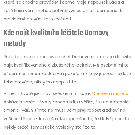
které lze snadno provádět i doma. Moje Papoušek Láďa a
kotě Míša vám mohou potvrdit, že se u naší domácnosti
pravidelně provádí tato cvičení!
Kde najít kvalitního léčitele Dornovy
metody
Pokud jste se rozhodli vyzkoušet Dornovu metodu, je důležité
najít kvalifikovaného a zkušeného léčitele. Mě osobně mi to
připomíná honbu za dobrým pekařem - když jednou najdete
toho pravého, nikdy ho neopustíte!
V mém životě jsem byl svědkem toho, jak
Dornova metoda
dokázala změnit životy mnoha lidí, a věřím, že má potenciál
změnit i váš. S tímto na mysli vám přeji radost a zdraví na
vaší cestě za uzdravením. Nezapomínejte, že i když je cesta
někdy těžká, fantastické výsledky stojí za to.