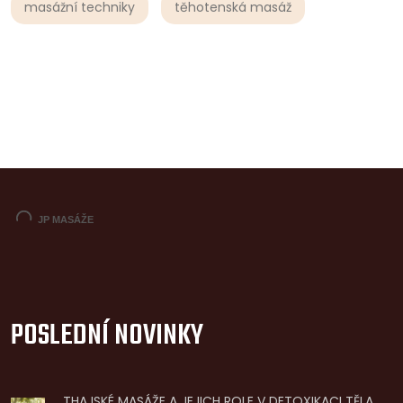
masážní techniky
těhotenská masáž
POSLEDNÍ NOVINKY
THAJSKÉ MASÁŽE A JEJICH ROLE V DETOXIKACI TĚLA