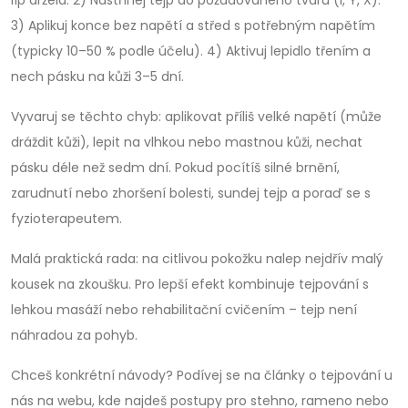
líp držela. 2) Nastříhej tejp do požadovaného tvaru (I, Y, X).
3) Aplikuj konce bez napětí a střed s potřebným napětím
(typicky 10–50 % podle účelu). 4) Aktivuj lepidlo třením a
nech pásku na kůži 3–5 dní.
Vyvaruj se těchto chyb: aplikovat příliš velké napětí (může
dráždit kůži), lepit na vlhkou nebo mastnou kůži, nechat
pásku déle než sedm dní. Pokud pocítíš silné brnění,
zarudnutí nebo zhoršení bolesti, sundej tejp a poraď se s
fyzioterapeutem.
Malá praktická rada: na citlivou pokožku nalep nejdřív malý
kousek na zkoušku. Pro lepší efekt kombinuje tejpování s
lehkou masáží nebo rehabilitační cvičením – tejp není
náhradou za pohyb.
Chceš konkrétní návody? Podívej se na články o tejpování u
nás na webu, kde najdeš postupy pro stehno, rameno nebo