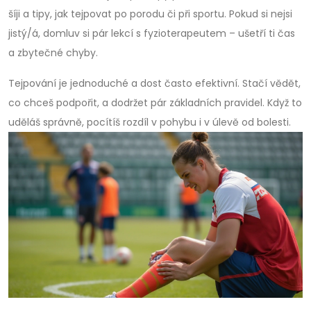
šíji a tipy, jak tejpovat po porodu či při sportu. Pokud si nejsi
jistý/á, domluv si pár lekcí s fyzioterapeutem – ušetří ti čas
a zbytečné chyby.
Tejpování je jednoduché a dost často efektivní. Stačí vědět,
co chceš podpořit, a dodržet pár základních pravidel. Když to
uděláš správně, pocítíš rozdíl v pohybu i v úlevě od bolesti.