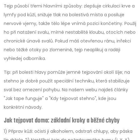
Tejp působí třemi hlavními způsoby: zlepšuje cirkulaci krve a
lymfy pod kůží, snižuje tlak na bolestivá místa a posiluje
nervové vjemy, takže tělo lépe vnímá pozici končetiny. Použij
ho při natažení svalu, mírné nestabilitě kloubu, otocích nebo
chronické únavě svalů. Pokud máš otevřenou ránu, infekci
nebo těžké otoky po zlomenině, tejp neaplikuj a raději
vyhledej odborníka.
Tip: při bolesti hlavy pomůže jemné tejpování okolí šíje; na
stehno je dobré použít speciální techniku, která stabilizuje
sval bez omezení pohybu. Na našem webu najdeš články
"Jak tape funguje" a "Kdy tejpovat stehno", kde jsou
konkrétní návody.
Jak tejpovat doma: základní kroky a běžné chyby
1) Připrav kůži: očisti ji alkoholem, odstraň chlupy, aby páska