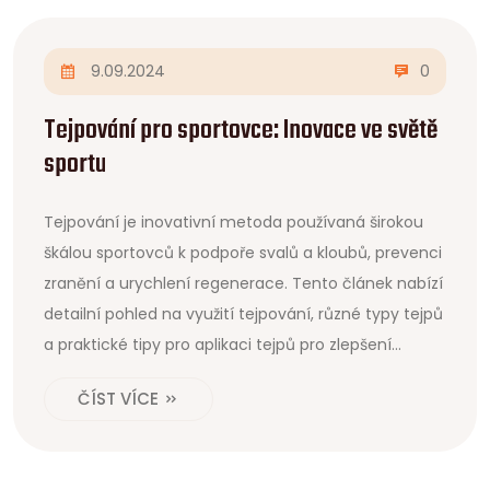
9.09.2024
0
Tejpování pro sportovce: Inovace ve světě
sportu
Tejpování je inovativní metoda používaná širokou
škálou sportovců k podpoře svalů a kloubů, prevenci
zranění a urychlení regenerace. Tento článek nabízí
detailní pohled na využití tejpování, různé typy tejpů
a praktické tipy pro aplikaci tejpů pro zlepšení
výkonu a zdraví sportovců.
ČÍST VÍCE