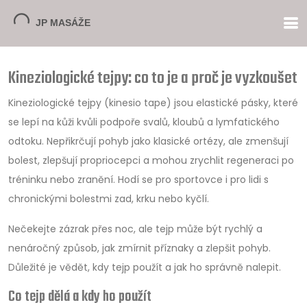
Kineziologické tejpy: co to je a proč je vyzkoušet
Kineziologické tejpy (kinesio tape) jsou elastické pásky, které
se lepí na kůži kvůli podpoře svalů, kloubů a lymfatického
odtoku. Nepřikrčují pohyb jako klasické ortézy, ale zmenšují
bolest, zlepšují propriocepci a mohou zrychlit regeneraci po
tréninku nebo zranění. Hodí se pro sportovce i pro lidi s
chronickými bolestmi zad, krku nebo kyčlí.
Nečekejte zázrak přes noc, ale tejp může být rychlý a
nenáročný způsob, jak zmírnit příznaky a zlepšit pohyb.
Důležité je vědět, kdy tejp použít a jak ho správně nalepit.
Co tejp dělá a kdy ho použít