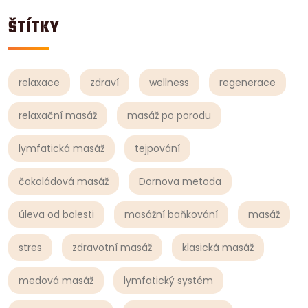
ŠTÍTKY
relaxace
zdraví
wellness
regenerace
relaxační masáž
masáž po porodu
lymfatická masáž
tejpování
čokoládová masáž
Dornova metoda
úleva od bolesti
masážní baňkování
masáž
stres
zdravotní masáž
klasická masáž
medová masáž
lymfatický systém