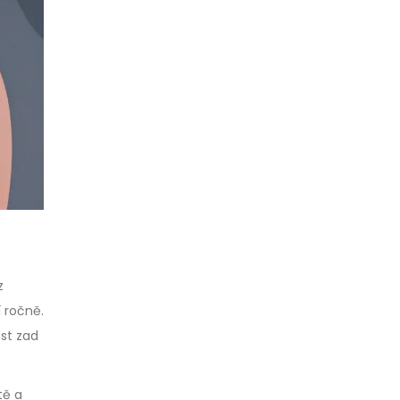
z
 ročně.
st zad
tě a