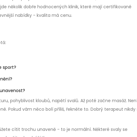
najde několik dobře hodnocených klinik, které mají certifikované
evnější nabídky - kvalita má cenu.
tá:
e sport?
anění?
, unavenost?
turu, pohyblivost kloubů, napětí svalů. Až poté začne masáž. Nen
é. Pokud vám něco bolí příliš, řekněte to. Dobrý terapeut nikdy
ete cítit trochu unaveně - to je normální. Některé svaly se