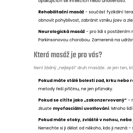
opakujících se infekcích nebo unavenosti.
Rehabilitační masáž
- součást fyzikální te
obnovit pohyblivost, zabránit vzniku jizev a z
Neurologická masáž
- pro lidi s postižení
Parkinsonovou chorobou. Zamerená na udržován
Která masáž je pro vás?
Není žádný „nejlepší“ druh masáže. Je jen ten,
Pokud máte stálé bolesti zad, krku nebo
metody řeší příčinu, ne jen příznaky.
Pokud se cítíte jako „zakonzervovaný“
- n
zkuste
myofasciální uvolňování
. Mnoho lid
Pokud máte otoky, zvláště v nohou, nebo
Nenechte si ji dělat od někoho, kdo ji nezná 