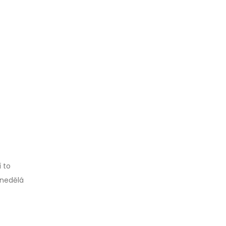
í to
 nedělá