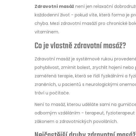
Zdravotní masáž
není jen relaxační dobrodruž
každodenní život - pokud víte, která forma je pr
chyba. Mezi zdravotní masáží pro chronické bole
vitamínem.
Co je vlastně zdravotní masáž?
Zdravotní masáž je systémové rukou provedené z
pohyblivost, zmírnit bolest, zrychlit hojení nebo
zaměřená terapie, která se řídí fyzikálními a fyz
zraněních, u pacientů s neurologickými onemocn
tráví u počítače.
Není to masáž, kterou uděláte sami na gumičce
odborným vzděláním - terapeut, fyzioterapeut n
zákonem o zdravotnických povoláních.
Nejčastější druhy zdravotní masá