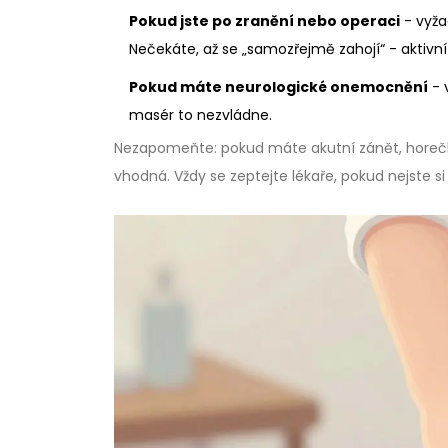
Pokud jste po zranění nebo operaci
- vyža
Nečekáte, až se „samozřejmě zahojí“ - aktivn
Pokud máte neurologické onemocnění
- 
masér to nezvládne.
Nezapomeňte: pokud máte akutní zánět, horečk
vhodná. Vždy se zeptejte lékaře, pokud nejste si ji