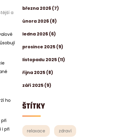
března 2026
(7)
tější a
února 2026
(8)
ledna 2026
(6)
valové
působují
prosince 2025
(9)
listopadu 2025
(11)
cie
vané
října 2025
(8)
září 2025
(9)
ží ho
ŠTÍTKY
při
i při
relaxace
zdraví