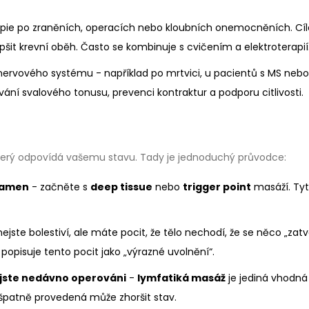
rapie po zraněních, operacích nebo kloubních onemocněních. Cí
lepšit krevní oběh. Často se kombinuje s cvičením a elektroterapií
m nervového systému - například po mrtvici, u pacientů s MS nebo
í svalového tonusu, prevenci kontraktur a podporu citlivosti.
 který odpovídá vašemu stavu. Tady je jednoduchý průvodce:
 ramen
- začněte s
deep tissue
nebo
trigger point
masáží. Ty
ejste bolestiví, ale máte pocit, že tělo nechodí, že se něco „zatv
í popisuje tento pocit jako „výrazné uvolnění“.
 jste nedávno operováni
-
lymfatiká masáž
je jediná vhodná
- špatně provedená může zhoršit stav.