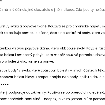
 má jiný účinek, jiné ukazatele a jiné indikace. Zde jsou ty nejčas
stvy svalů a pojivové tkáně. Používá se pro chronické napětí, s
 Tlak se aplikuje pomalu a cíleně, často na konkrétní body, které z
 tenkou vrstvou pojivové tkáně, která obklopuje svaly. Když je fas
 to bolest i omezený pohyb. Tato masáž používá pomalé, udržo
á pro bolesti krku, ramen a pánve.
ivé body“ v svalu, které způsobují bolest i v jiných částech těla.
bovat bolest hlavy. Terapeut najde tyto body, aplikuje tlak a dr
ovat.
který podporuje odtok lymfy. Používá se po operacích, u edémů, 
nemocněních. Není silná - naopak, je velmi jemná. Může pomoci 