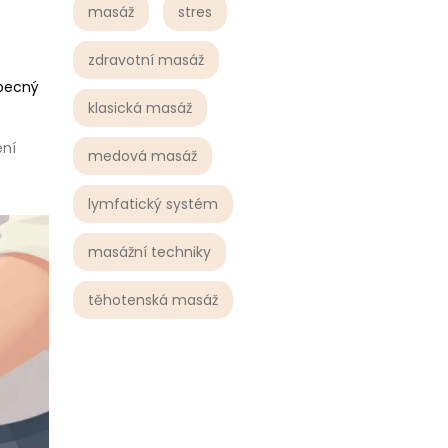
masáž
stres
zdravotní masáž
Obecný
klasická masáž
ení
medová masáž
lymfatický systém
masážní techniky
těhotenská masáž