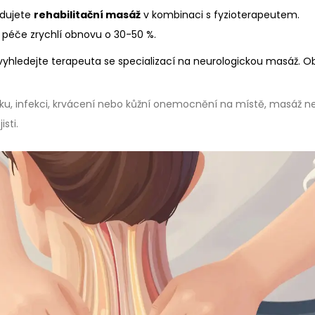
dujete
rehabilitační masáž
v kombinaci s fyzioterapeutem.
í péče zrychlí obnovu o 30-50 %.
vyhledejte terapeuta se specializací na neurologickou masáž. 
u, infekci, krvácení nebo kůžní onemocnění na místě, masáž n
sti.