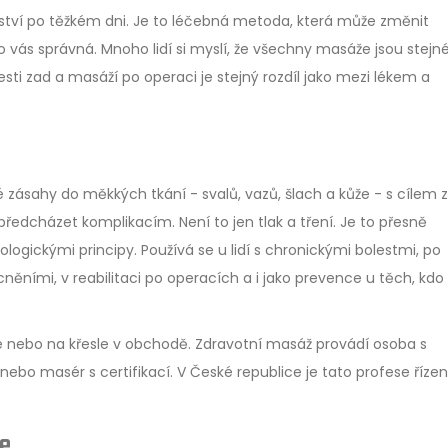
ství po těžkém dni. Je to léčebná metoda, která může změnit
o vás správná. Mnoho lidí si myslí, že všechny masáže jsou stejné
sti zad a masáží po operaci je stejný rozdíl jako mezi lékem a
ásahy do měkkých tkání - svalů, vazů, šlach a kůže - s cílem z
 předcházet komplikacím. Není to jen tlak a tření. Je to přesně
iologickými principy. Používá se u lidí s chronickými bolestmi, po
ěními, v reabilitaci po operacích a i jako prevence u těch, kdo
 nebo na křesle v obchodě. Zdravotní masáž provádí osoba s
ebo masér s certifikací. V České republice je tato profese říze
že