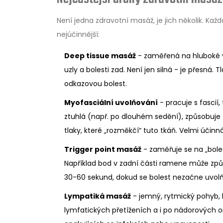
Není jedna zdravotní masáž, je jich několik. Každá
nejúčinnější:
Deep tissue masáž
- zaměřená na hluboké vr
uzly a bolesti zad. Není jen silná - je přesná.
odkazovou bolest.
Myofasciální uvolňování
- pracuje s fascií,
ztuhlá (např. po dlouhém sedění), způsobuje
tlaky, které „rozměkčí“ tuto tkáň. Velmi účinn
Trigger point masáž
- zaměřuje se na „bolest
Například bod v zadní části ramene může způso
30-60 sekund, dokud se bolest nezačne uvolň
Lympatiká masáž
- jemný, rytmický pohyb, 
lymfatických přetíženích a i po nádorových o