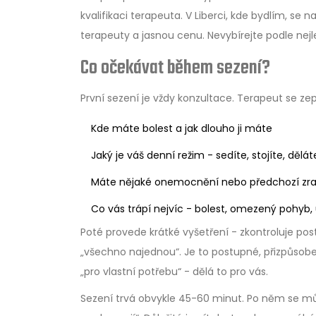
kvalifikaci terapeuta. V Liberci, kde bydlím, se 
terapeuty a jasnou cenu. Nevybírejte podle nejl
Co očekávat během sezení?
První sezení je vždy konzultace. Terapeut se zep
Kde máte bolest a jak dlouho ji máte
Jaký je váš denní režim - sedíte, stojíte, dělát
Máte nějaké onemocnění nebo předchozí zr
Co vás trápí nejvíc - bolest, omezený pohyb
Poté provede krátké vyšetření - zkontroluje pos
„všechno najednou“. Je to postupné, přizpůsoben
„pro vlastní potřebu“ - dělá to pro vás.
Sezení trvá obvykle 45-60 minut. Po něm se můž