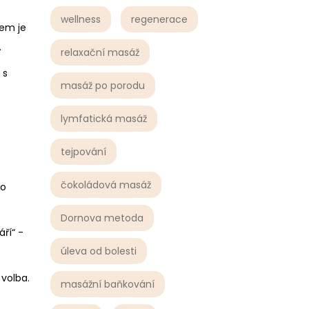
wellness
regenerace
lem je
.
relaxační masáž
 s
masáž po porodu
lymfatická masáž
tejpování
čokoládová masáž
to
Dornova metoda
áří“ -
úleva od bolesti
 volba.
masážní baňkování