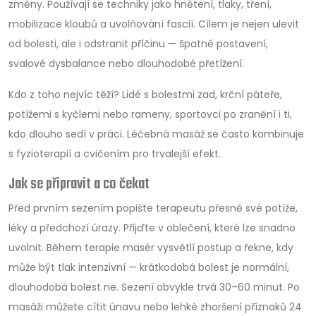
změny. Používají se techniky jako hnětení, tlaky, tření,
mobilizace kloubů a uvolňování fascií. Cílem je nejen ulevit
od bolesti, ale i odstranit příčinu — špatné postavení,
svalové dysbalance nebo dlouhodobé přetížení.
Kdo z toho nejvíc těží? Lidé s bolestmi zad, krční páteře,
potížemi s kyčlemi nebo rameny, sportovci po zranění i ti,
kdo dlouho sedí v práci. Léčebná masáž se často kombinuje
s fyzioterapií a cvičením pro trvalejší efekt.
Jak se připravit a co čekat
Před prvním sezením popište terapeutu přesně své potíže,
léky a předchozí úrazy. Přijďte v oblečení, které lze snadno
uvolnit. Během terapie masér vysvětlí postup a řekne, kdy
může být tlak intenzivní — krátkodobá bolest je normální,
dlouhodobá bolest ne. Sezení obvykle trvá 30–60 minut. Po
masáži můžete cítit únavu nebo lehké zhoršení příznaků 24