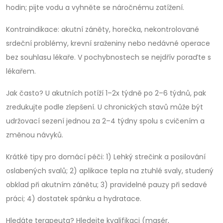
hodin; pijte vodu a vyhněte se náročnému zatížení.
Kontraindikace: akutní záněty, horečka, nekontrolované
srdeční problémy, krevní sraženiny nebo nedávné operace
bez souhlasu lékaře. V pochybnostech se nejdřív poraďte s
lékařem.
Jak často? U akutních potíží 1–2x týdně po 2–6 týdnů, pak
zredukujte podle zlepšení. U chronických stavů může být
udržovací sezení jednou za 2–4 týdny spolu s cvičením a
změnou návyků.
Krátké tipy pro domácí péči: 1) Lehký strečink a posilování
oslabených svalů; 2) aplikace tepla na ztuhlé svaly, studený
obklad při akutním zánětu; 3) pravidelné pauzy při sedavé
práci; 4) dostatek spánku a hydratace.
Hledáte terapeuta? Hledejte kvalifikaci (masér,