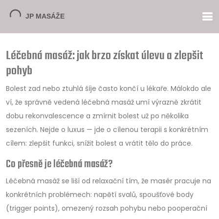
Léčebná masáž: jak brzo získat úlevu a zlepšit
pohyb
Bolest zad nebo ztuhlá šíje často končí u lékaře. Málokdo ale
ví, že správně vedená léčebná masáž umí výrazně zkrátit
dobu rekonvalescence a zmírnit bolest už po několika
sezeních. Nejde o luxus — jde o cílenou terapii s konkrétním
cílem: zlepšit funkci, snížit bolest a vrátit tělo do práce.
Co přesně je léčebná masáž?
Léčebná masáž se liší od relaxační tím, že masér pracuje na
konkrétních problémech: napětí svalů, spoušťové body
(trigger points), omezený rozsah pohybu nebo pooperační