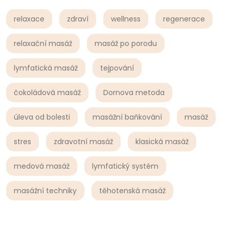
relaxace
zdraví
wellness
regenerace
relaxační masáž
masáž po porodu
lymfatická masáž
tejpování
čokoládová masáž
Dornova metoda
úleva od bolesti
masážní baňkování
masáž
stres
zdravotní masáž
klasická masáž
medová masáž
lymfatický systém
masážní techniky
těhotenská masáž