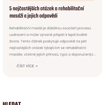
5 nejčastějších otázek o rehabilitační
masáži a jejich odpovědi
Rehabilitační masáž je důležitou součástí procesu
uzdravení a může výrazně přispět k lepší kvalitě
života. Tento článek poskytuje odpovědi na pět
nejčastějších otázek týkajících se rehabilitační
masáže, včetně jejích přínosů, typů a doporučených
prvků. Cílem je poskytnout užitečné informace,
ČÍST VÍCE
které pomohou lidem lépe porozumět tomu, co
mohou od rehabilitační masáže očekávat.
HLEDAT