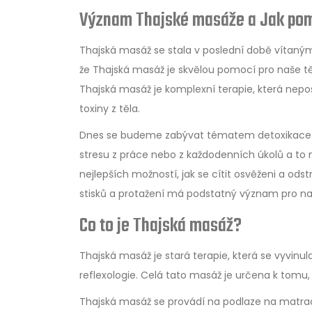
Význam Thajské masáže a Jak pom
Thajská masáž se stala v poslední době vítan
že Thajská masáž je skvělou pomocí pro naše těl
Thajská masáž je komplexní terapie, která nepo
toxiny z těla.
Dnes se budeme zabývat tématem detoxikace t
stresu z práce nebo z každodenních úkolů a to m
nejlepších možností, jak se cítit osvěženi a odstr
stisků a protažení má podstatný význam pro na
Co to je Thajská masáž?
Thajská masáž je stará terapie, která se vyvinul
reflexologie. Celá tato masáž je určena k tomu,
Thajská masáž se provádí na podlaze na matraci