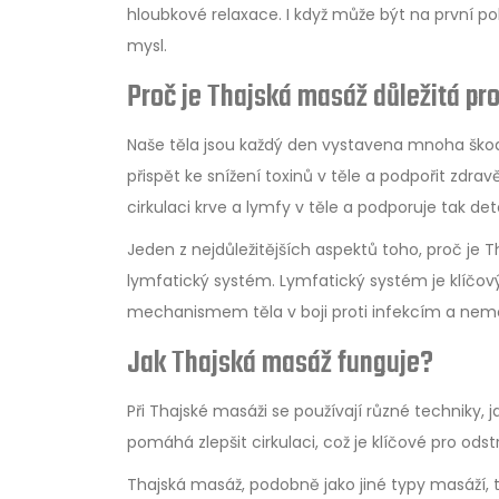
hloubkové relaxace. I když může být na první pohle
mysl.
Proč je Thajská masáž důležitá pro
Naše těla jsou každý den vystavena mnoha škod
přispět ke snížení toxinů v těle a podpořit zdrav
cirkulaci krve a lymfy v těle a podporuje tak det
Jeden z nejdůležitějších aspektů toho, proč je T
lymfatický systém. Lymfatický systém je klíčov
mechanismem těla v boji proti infekcím a ne
Jak Thajská masáž funguje?
Při Thajské masáži se používají různé techniky, j
pomáhá zlepšit cirkulaci, což je klíčové pro odst
Thajská masáž, podobně jako jiné typy masáží, t