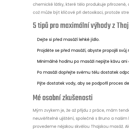
chemické látky, které tělo produkuje přirozeně,
což může být klíčové při detoxikaci, protože str
5 tipů pro maximální výhody z Th
Dejte si před masáží lehké jídlo.
Projděte se před masáží, abyste propojili svůj 
Minimálně hodinu po masáži nepijte kávu ani 
Po masáži dopřejte svému tělu dostatek odpo
Pijte dostatek vody, aby se podpořil proces d
Mé osobní zkušenosti
Mým zvykem je, že až přijdu z práce, mám tende
neuvěřitelně ujištění, společně s Bruno a naši
provedeme nějakou skvělou Thajskou masáž. Ale