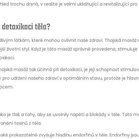
d trochu drsná, v realitě je velmi uklidňující a revitalizující pro 
 detoxikaci těla?
livým látkám, které mohou ovlivnit naše zdraví. Thajská masáž
ější životní styl. Když je táto masáž správně provedena, stimuluje
oxikaci.
hajská masáž tak účinná při detoxikaci, je její schopnost stimulo
ý pro udržení našeho zdraví v optimálním stavu, protože je hlav
mocem.
ako je tlak a tahy, aby se uvolnily napětí a blokády v těle. Tato 
ranění toxinů z těla.
aké prokazatelně zvyšuje hladinu endorfinů v těle. Endorfiny jso