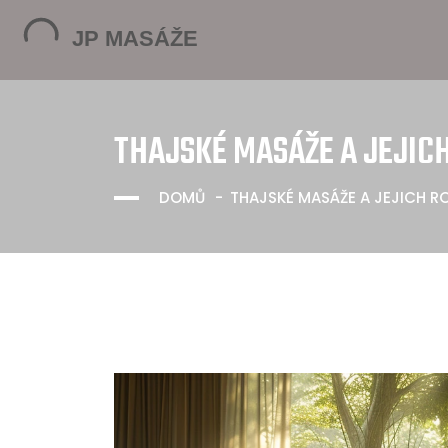
THAJSKÉ MASÁŽE A JEJICH
DOMŮ
THAJSKÉ MASÁŽE A JEJICH RO