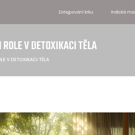
Zatejpování krku
Indická ma
 ROLE V DETOXIKACI TĚLA
LE V DETOXIKACI TĚLA