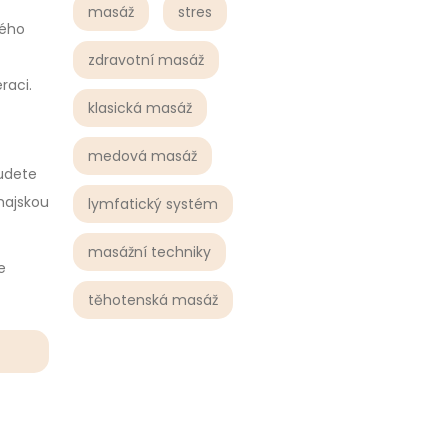
masáž
stres
mého
zdravotní masáž
raci.
klasická masáž
medová masáž
budete
Thajskou
lymfatický systém
masážní techniky
e
těhotenská masáž