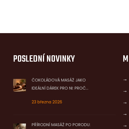
POSLEDNÍ NOVINKY
M
ČOKOLÁDOVÁ MASÁŽ JAKO
IDEÁLNÍ DÁREK PRO NI: PROČ
TO FUNGUJE A JAK TO VYBRAT
23 března 2026
PŘÍRODNÍ MASÁŽ PO PORODU: