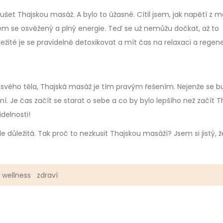
et Thajskou masáž. A bylo to úžasné. Cítil jsem, jak napětí z 
sem se osvěžený a plný energie. Teď se už nemůžu dočkat, až to
ležité je se pravidelně detoxikovat a mít čas na relaxaci a regene
 svého těla, Thajská masáž je tím pravým řešením. Nejenže se 
evní. Je čas začít se starat o sebe a co by bylo lepšího než začít 
delnosti!
tále důležitá. Tak proč to nezkusit Thajskou masáží? Jsem si jistý, ž
wellness
zdraví