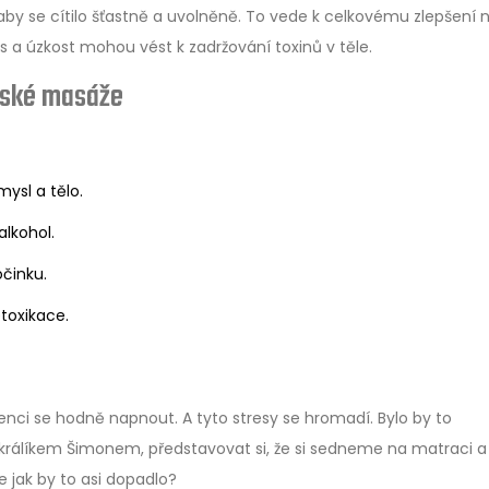
 aby se cítilo šťastně a uvolněně. To vede k celkovému zlepšení 
es a úzkost mohou vést k zadržování toxinů v těle.
ajské masáže
mysl a tělo.
alkohol.
činku.
etoxikace.
nci se hodně napnout. A tyto stresy se hromadí. Bylo by to
m králíkem Šimonem, představovat si, že si sedneme na matraci a
 jak by to asi dopadlo?