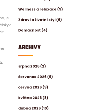
Wellness a relaxace
(9)
e, je,
Zdraví a životní styl
(6)
účinky?
Domácnost
(4)
nit
ARCHIVY
íme
ů,
srpna 2026
(2)
července 2026
(9)
června 2026
(9)
května 2026
(8)
dubna 2026
(10)