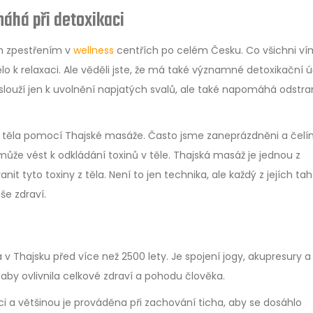
áhá při detoxikaci
ým zpestřením v
wellness
centřích po celém Česku. Co všichni vím
o k relaxaci. Ale věděli jste, že má také významné detoxikační 
slouží jen k uvolnění napjatých svalů, ale také napomáhá odstra
ěla pomocí Thajské masáže. Často jsme zaneprázdněni a čel
ůže vést k odkládání toxinů v těle. Thajská masáž je jednou z
anit tyto toxiny z těla. Není to jen technika, ale každý z jejích tah
še zdraví.
a v Thajsku před více než 2500 lety. Je spojení jogy, akupresury a
 aby ovlivnila celkové zdraví a pohodu člověka.
 a většinou je prováděna při zachování ticha, aby se dosáhlo