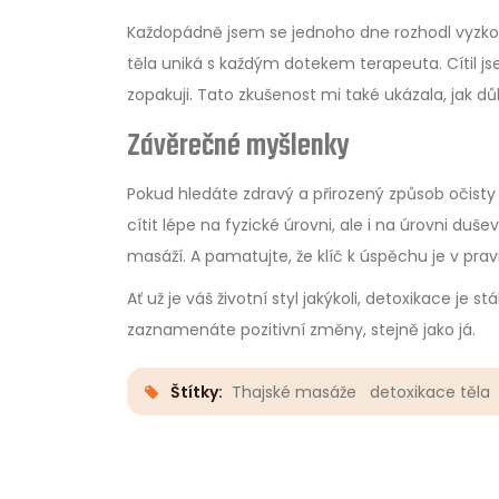
Každopádně jsem se jednoho dne rozhodl vyzkouš
těla uniká s každým dotekem terapeuta. Cítil j
zopakuji. Tato zkušenost mi také ukázala, jak dů
Závěrečné myšlenky
Pokud hledáte zdravý a přirozený způsob očisty
cítit lépe na fyzické úrovni, ale i na úrovni duš
masáží. A pamatujte, že klíč k úspěchu je v pravi
Ať už je váš životní styl jakýkoli, detoxikace je s
zaznamenáte pozitivní změny, stejně jako já.
Štítky:
Thajské masáže
detoxikace těla