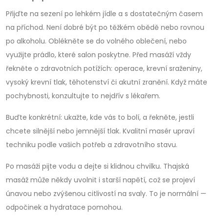
Přijďte na sezení po lehkém jídle a s dostatečným časem
na příchod. Není dobré být po těžkém obědě nebo rovnou
po alkoholu. Oblékněte se do volného oblečení, nebo
využijte prádlo, které salon poskytne. Před masáží vždy
řekněte o zdravotních potížích: operace, krevní sraženiny,
vysoký krevní tlak, těhotenství či akutní zranění. Když máte
pochybnosti, konzultujte to nejdřív s lékařem.
Buďte konkrétní: ukažte, kde vás to bolí, a řekněte, jestli
chcete silnější nebo jemnější tlak. Kvalitní masér upraví
techniku podle vašich potřeb a zdravotního stavu.
Po masáži pijte vodu a dejte si klidnou chvilku. Thajská
masáž může někdy uvolnit i starší napětí, což se projeví
únavou nebo zvýšenou citlivostí na svaly. To je normální —
odpočinek a hydratace pomohou.