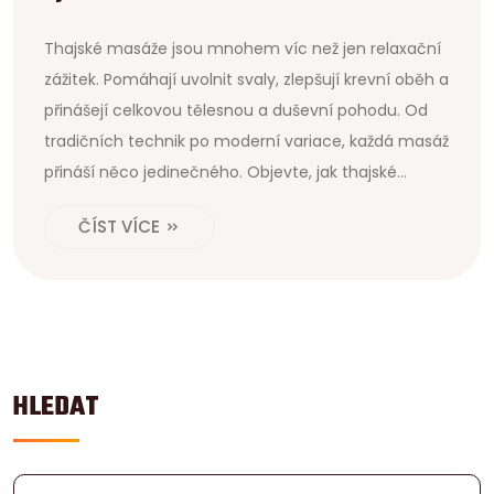
Thajské masáže jsou mnohem víc než jen relaxační
zážitek. Pomáhají uvolnit svaly, zlepšují krevní oběh a
přinášejí celkovou tělesnou a duševní pohodu. Od
tradičních technik po moderní variace, každá masáž
přináší něco jedinečného. Objevte, jak thajské
masáže zlepšují zdraví a jak vybírat ten správný
ČÍST VÍCE
salon.
HLEDAT