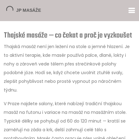
Thajské masáže — co čekat a proč je vyzkoušet
Thajská masáž není jen ležení na stole a jemné hlazení. Je
to aktivní terapie, kde masér používá palce, dlaně, lokty i
nohy a zároveň vede tělem přes strečinkové polohy
podobné józe. Hodí se, když chcete uvolnit ztuhlé svaly,
zlepšit pohyblivost nebo prostě vypnout po náročném
týdnu.
V Praze najdete salony, které nabízejí tradiční thajskou
masáž na futonu i variace na masáž na masážním stole.
Typické délky se pohybují od 60 do 120 minut — kratší se
zaměřují na záda a krk, delší zahrnují celé tělo s
protahováním. Masér často pracuje přes volné oblečení,