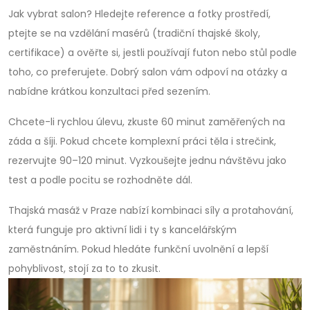
Jak vybrat salon? Hledejte reference a fotky prostředí,
ptejte se na vzdělání masérů (tradiční thajské školy,
certifikace) a ověřte si, jestli používají futon nebo stůl podle
toho, co preferujete. Dobrý salon vám odpoví na otázky a
nabídne krátkou konzultaci před sezením.
Chcete-li rychlou úlevu, zkuste 60 minut zaměřených na
záda a šíji. Pokud chcete komplexní práci těla i strečink,
rezervujte 90–120 minut. Vyzkoušejte jednu návštěvu jako
test a podle pocitu se rozhodněte dál.
Thajská masáž v Praze nabízí kombinaci síly a protahování,
která funguje pro aktivní lidi i ty s kancelářským
zaměstnáním. Pokud hledáte funkční uvolnění a lepší
pohyblivost, stojí za to to zkusit.