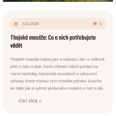
7.04.2025
0
Thajské masáže: Co o nich potřebujete
vědět
Thajské masáže nejsou jen o relaxaci, ale i o celkové
péči o tělo a duši. Tento článek nabízí pohled na
různé techniky, historické souvislosti a zdravotní
výhody, které mohou tyto masáže přinést. Dozvíte
se také, jak si vybrat správného maséra a nač si dát
pozor při své první návštěvě masážního salonu.
ČÍST VÍCE
Přečtěte si, jak thajské masáže mohou změnit váš
přístup k péči o tělo.