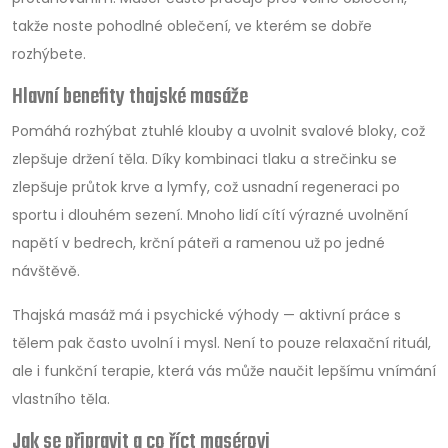
takže noste pohodlné oblečení, ve kterém se dobře
rozhýbete.
Hlavní benefity thajské masáže
Pomáhá rozhýbat ztuhlé klouby a uvolnit svalové bloky, což
zlepšuje držení těla. Díky kombinaci tlaku a strečinku se
zlepšuje průtok krve a lymfy, což usnadní regeneraci po
sportu i dlouhém sezení. Mnoho lidí cítí výrazné uvolnění
napětí v bedrech, krční páteři a ramenou už po jedné
návštěvě.
Thajská masáž má i psychické výhody — aktivní práce s
tělem pak často uvolní i mysl. Není to pouze relaxační rituál,
ale i funkční terapie, která vás může naučit lepšímu vnímání
vlastního těla.
Jak se připravit a co říct masérovi