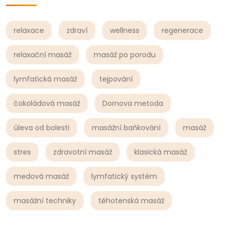
relaxace
zdraví
wellness
regenerace
relaxační masáž
masáž po porodu
lymfatická masáž
tejpování
čokoládová masáž
Dornova metoda
úleva od bolesti
masážní baňkování
masáž
stres
zdravotní masáž
klasická masáž
medová masáž
lymfatický systém
masážní techniky
těhotenská masáž