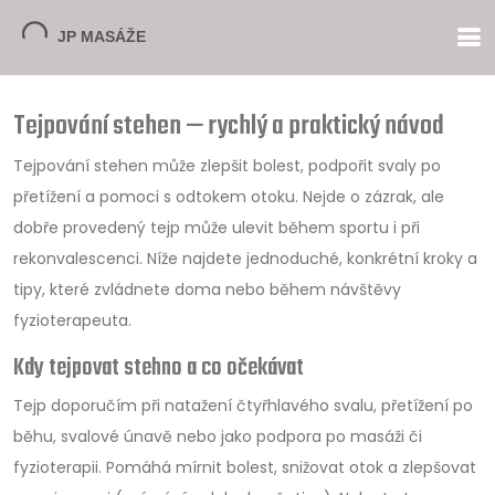
Tejpování stehen — rychlý a praktický návod
Tejpování stehen může zlepšit bolest, podpořit svaly po
přetížení a pomoci s odtokem otoku. Nejde o zázrak, ale
dobře provedený tejp může ulevit během sportu i při
rekonvalescenci. Níže najdete jednoduché, konkrétní kroky a
tipy, které zvládnete doma nebo během návštěvy
fyzioterapeuta.
Kdy tejpovat stehno a co očekávat
Tejp doporučím při natažení čtyřhlavého svalu, přetížení po
běhu, svalové únavě nebo jako podpora po masáži či
fyzioterapii. Pomáhá mírnit bolest, snižovat otok a zlepšovat