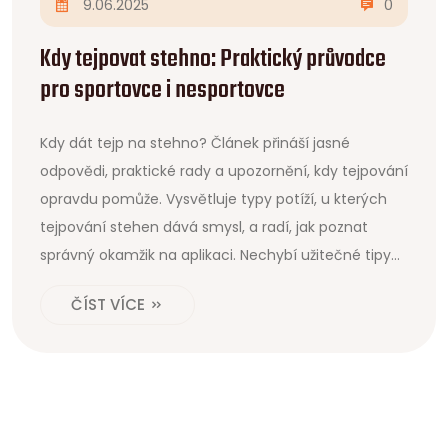
9.06.2025
0
Kdy tejpovat stehno: Praktický průvodce
pro sportovce i nesportovce
Kdy dát tejp na stehno? Článek přináší jasné
odpovědi, praktické rady a upozornění, kdy tejpování
opravdu pomůže. Vysvětluje typy potíží, u kterých
tejpování stehen dává smysl, a radí, jak poznat
správný okamžik na aplikaci. Nechybí užitečné tipy
ze sportovní praxe a varování před typickými
ČÍST VÍCE
chybami. Poradí, co rozhodně nedělat, aby
tejpování mělo efekt. Vše jednoduše, jasně a
srozumitelně.