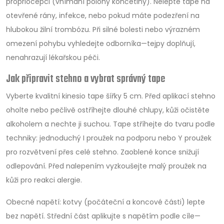
propriocepci (vnímání polohy končetiny). Nelepte tape na
otevřené rány, infekce, nebo pokud máte podezření na
hlubokou žilní trombózu. Při silné bolesti nebo výrazném
omezení pohybu vyhledejte odborníka—tejpy doplňují,
nenahrazují lékařskou péči.
Jak připravit stehno a vybrat správný tape
Vyberte kvalitní kinesio tape šířky 5 cm. Před aplikací stehno
oholte nebo pečlivě ostříhejte dlouhé chlupy, kůži očistěte
alkoholem a nechte ji suchou. Tape stříhejte do tvaru podle
techniky: jednoduchý I proužek na podporu nebo Y proužek
pro rozvětvení přes celé stehno. Zaoblené konce snižují
odlepování. Před nalepením vyzkoušejte malý proužek na
kůži pro reakci alergie.
Obecné napětí: kotvy (počáteční a koncové části) lepte
bez napětí. Střední část aplikujte s napětím podle cíle—