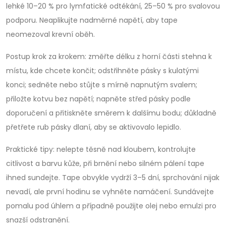
lehké 10–20 % pro lymfatické odtékání, 25–50 % pro svalovou
podporu. Neaplikujte nadměrné napětí, aby tape
neomezoval krevní oběh.
Postup krok za krokem: změřte délku z horní části stehna k
místu, kde chcete končit; odstřihněte pásky s kulatými
konci; sedněte nebo stůjte s mírně napnutým svalem;
přiložte kotvu bez napětí; napněte střed pásky podle
doporučení a přitiskněte směrem k dalšímu bodu; důkladně
přetřete rub pásky dlaní, aby se aktivovalo lepidlo.
Praktické tipy: nelepte těsně nad kloubem, kontrolujte
citlivost a barvu kůže, při brnění nebo silném pálení tape
ihned sundejte. Tape obvykle vydrží 3–5 dní, sprchování nijak
nevadí, ale první hodinu se vyhněte namáčení. Sundávejte
pomalu pod úhlem a případně použijte olej nebo emulzi pro
snazší odstranění.