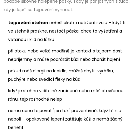
podobě šikovně nalepené pásky. Tady je pár jasných situací,
kdy je lepší se tejpování vyhnout:
tejpování stehen
neřeší akutní natržení svalu – když ti
ve stehně praskne, nestačí páska, chce to vyšetření a
většinou i klid na lůžku
při otoku nebo velké modřině je kontakt s tejpem dost
nepříjemný a může podráždit kůži nebo zhoršit hojení
pokud máš alergii na lepidlo, můžeš chytit vyrážku,
puchýře nebo svědící fleky na kůži
když je stehno viditelně zanícené nebo máš otevřenou
ránu, tejp rozhodně nelep
nemá cenu tejpovat "jen tak" preventivně, když tě nic
nebolí – opakované lepení zatěžuje kůži a nemá žádný
benefit