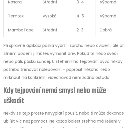
Nasara
Střední
3-4
Výborná
Temtex
Vysoká
4-5
Výborná
MamboTape
Střední
2-3
Dobrá
Při správné aplikaci páska vydrží i sprchu nebo cvičení, ale při
silném pocení ji můžeš vyměnit dřív. Pokud tě něco svědí
nebo pálí, pásku sundej. U stehenního tejpování bývá někdy
potřeba trénovat nalepování – poprosit někoho nebo
mrknout na konkrétní videonávod není žádná ostuda.
Kdy tejpování nemá smysl nebo může
uškodit
Někdy se tejp prostě nevyplatí použít, nebo ti může dokonce
ublížit víc než pomoct. Ne každá bolest stehna má řešení v