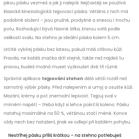
jakou pásku vezmeš a jak ji nalepíš. Nejčastěji se používá
klasická kineziologická tejpovací páska. Většina z nich má
podobné složení – jsou pružné, prodyšné a snesou i trochu
potu. Rozhodující bývá hlavně šířka, kterou volíš podle
velikosti svalu. Na stehno je ideální páska kolem 5 cm.
Určitě vybírej pásku bez latexu, pokud máš citlivou kůži.
Pravda, ne každá značka drží stejně, takže než najdeš tu
pravou, budeš možná muset vyzkoušet dvě tři různé.
Správná aplikace
tejpování stehen
dělá větší rozdíl než
samotný výběr pásky. Před nalepením si umyj a osušte kůži.
Mazání, krémy a pot znemožní lepivost. Tejpuj sval v
mírném napětí – třeba když si lehce pokrčíš koleno. Pásku
natahuj maximálně na 50 %, většinou stačí méně. Konce
vždy nech bez natažení, jinak se odlepí při každém pohybu.
Nestříhej pásku příliš krátkou – na stehno potřebuješ