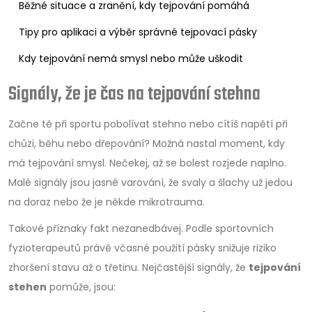
Běžné situace a zranění, kdy tejpování pomáhá
Tipy pro aplikaci a výběr správné tejpovací pásky
Kdy tejpování nemá smysl nebo může uškodit
Signály, že je čas na tejpování stehna
Začne tě při sportu pobolívat stehno nebo cítíš napětí při
chůzi, běhu nebo dřepování? Možná nastal moment, kdy
má tejpování smysl. Nečekej, až se bolest rozjede naplno.
Malé signály jsou jasné varování, že svaly a šlachy už jedou
na doraz nebo že je někde mikrotrauma.
Takové příznaky fakt nezanedbávej. Podle sportovních
fyzioterapeutů právě včasné použití pásky snižuje riziko
zhoršení stavu až o třetinu. Nejčastější signály, že
tejpování
stehen
pomůže, jsou: