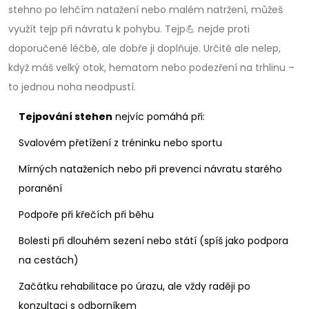
stehno po lehčím natažení nebo malém natržení, můžeš
využít tejp při návratu k pohybu. Tejp💪 nejde proti
doporučené léčbě, ale dobře ji doplňuje. Určitě ale nelep,
když máš velký otok, hematom nebo podezření na trhlinu –
to jednou noha neodpustí.
Tejpování stehen
nejvíc pomáhá při:
Svalovém přetížení z tréninku nebo sportu
Mírných nataženích nebo při prevenci návratu starého
poranění
Podpoře při křečích při běhu
Bolesti při dlouhém sezení nebo státí (spíš jako podpora
na cestách)
Začátku rehabilitace po úrazu, ale vždy raději po
konzultaci s odborníkem