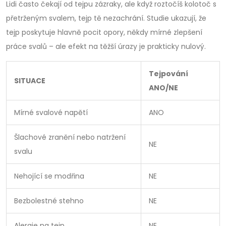
Lidi často čekají od tejpu zázraky, ale když roztočíš kolotoč s
přetrženým svalem, tejp tě nezachrání. Studie ukazují, že
tejp poskytuje hlavně pocit opory, někdy mírné zlepšení
práce svalů – ale efekt na těžší úrazy je prakticky nulový.
Tejpování
SITUACE
ANO/NE
Mírné svalové napětí
ANO
Šlachové zranění nebo natržení
NE
svalu
Nehojící se modřina
NE
Bezbolestné stehno
NE
Alergie na tejp
NE