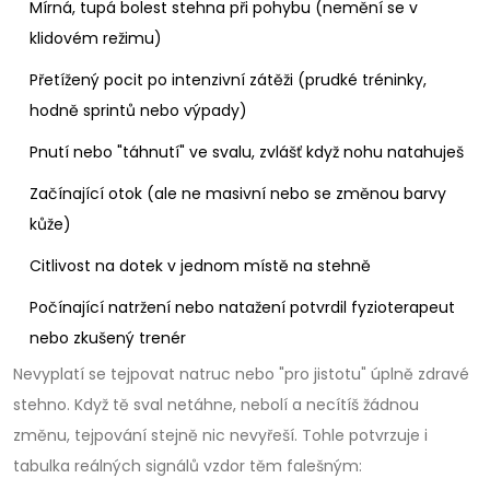
Mírná, tupá bolest stehna při pohybu (nemění se v
klidovém režimu)
Přetížený pocit po intenzivní zátěži (prudké tréninky,
hodně sprintů nebo výpady)
Pnutí nebo "táhnutí" ve svalu, zvlášť když nohu natahuješ
Začínající otok (ale ne masivní nebo se změnou barvy
kůže)
Citlivost na dotek v jednom místě na stehně
Počínající natržení nebo natažení potvrdil fyzioterapeut
nebo zkušený trenér
Nevyplatí se tejpovat natruc nebo "pro jistotu" úplně zdravé
stehno. Když tě sval netáhne, nebolí a necítíš žádnou
změnu, tejpování stejně nic nevyřeší. Tohle potvrzuje i
tabulka reálných signálů vzdor těm falešným: