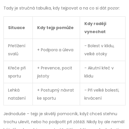
Tady je stručná tabulka, kdy tejpovat a na co si dát pozor:
Kdy raději
Situace
Kdy tejp pomůže
vynechat
Přetížení
- Bolest v klidu,
+ Podpora a úleva
svalů
velké otoky
Křeče při
+ Prevence, pocit
- Akutní křeč v
sportu
jistoty
klidu
Lehká
+ Postupný návrat
- Při velké bolesti,
natažení
ke sportu
krvácení
Jednoduše – tejp je skvělý pomocník, když chceš stehnu
trochu ulevit, nebo ho podpořit při zátěži. Nikdy by ale neměl