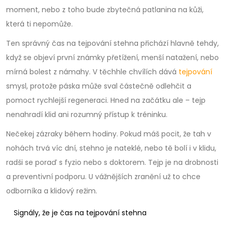
moment, nebo z toho bude zbytečná patlanina na kůži,
která ti nepomůže.
Ten správný čas na tejpování stehna přichází hlavně tehdy,
když se objeví první známky přetížení, menší natažení, nebo
mírná bolest z námahy. V těchhle chvílích dává
tejpování
smysl, protože páska může sval částečně odlehčit a
pomoct rychlejší regeneraci. Hned na začátku ale – tejp
nenahradí klid ani rozumný přístup k tréninku.
Nečekej zázraky během hodiny. Pokud máš pocit, že tah v
nohách trvá víc dní, stehno je nateklé, nebo tě bolí i v klidu,
radši se poraď s fyzio nebo s doktorem. Tejp je na drobnosti
a preventivní podporu. U vážnějších zranění už to chce
odborníka a klidový režim.
Signály, že je čas na tejpování stehna