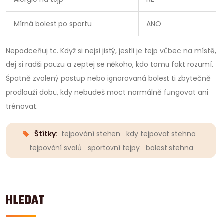
Mírná bolest po sportu
ANO
Nepodceňuj to. Když si nejsi jistý, jestli je tejp vůbec na místě,
dej si radši pauzu a zeptej se někoho, kdo tomu fakt rozumí.
Špatně zvolený postup nebo ignorovaná bolest ti zbytečně
prodlouží dobu, kdy nebudeš moct normálně fungovat ani
trénovat.
Štítky:
tejpování stehen
kdy tejpovat stehno
tejpování svalů
sportovní tejpy
bolest stehna
HLEDAT