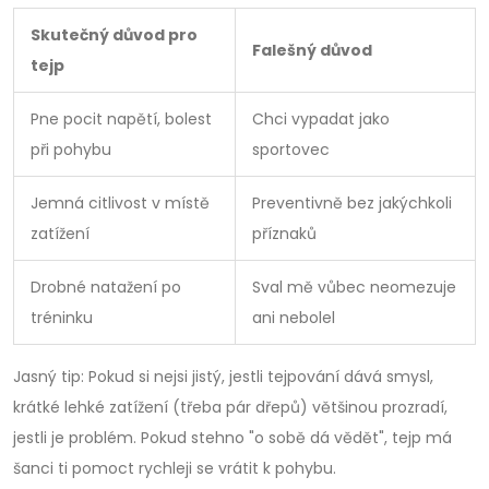
Skutečný důvod pro
Falešný důvod
tejp
Pne pocit napětí, bolest
Chci vypadat jako
při pohybu
sportovec
Jemná citlivost v místě
Preventivně bez jakýchkoli
zatížení
příznaků
Drobné natažení po
Sval mě vůbec neomezuje
tréninku
ani nebolel
Jasný tip: Pokud si nejsi jistý, jestli tejpování dává smysl,
krátké lehké zatížení (třeba pár dřepů) většinou prozradí,
jestli je problém. Pokud stehno "o sobě dá vědět", tejp má
šanci ti pomoct rychleji se vrátit k pohybu.