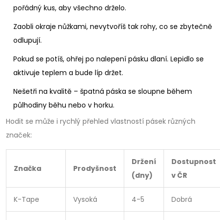
pořádný kus, aby všechno drželo.
Zaobli okraje nůžkami, nevytvoříš tak rohy, co se zbytečně
odlupují.
Pokud se potíš, ohřej po nalepení pásku dlaní. Lepidlo se
aktivuje teplem a bude líp držet.
Nešetři na kvalitě – špatná páska se sloupne během
půlhodiny běhu nebo v horku.
Hodit se může i rychlý přehled vlastností pásek různých
značek:
Držení
Dostupnost
Značka
Prodyšnost
(dny)
v ČR
K-Tape
Vysoká
4-5
Dobrá