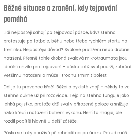
Běžné situace a zranění, kdy tejpování
pomáhá
Lidi nejčastěji sahají po tejpovací pásce, když stehno
protestuje po fotbale, běhu nebo třeba rychlém startu na
tréninku. Nejčastější důvod? Svalové přetížení nebo drobné
natržení. Přesně tahle drobná svalová mikrotraumata jsou
ideální chvíle pro tejpování – páska totiž sval podrží, zabrání
většímu natažení a může i trochu zmírnit bolest.
Dál je tu prevence křečí. Běžci a cyklisté znají – někdy to ve
stehně cukne už při rozcvičce. Tejp na stehno funguje jako
lehká pojistka, protože drží sval v přirozené poloze a snižuje
riziko křečí i natažení během výkonu. Není to magie, ale
rozdíl pocítíš hlavně u delší zátěže.
Páska se taky používá při rehabilitaci po úrazu. Pokud máš