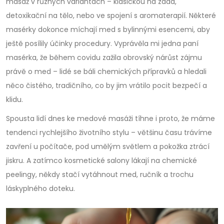
masáž v různých variantách – klasickou na záda,
detoxikační na tělo, nebo ve spojení s aromaterapií. Některé
masérky dokonce míchají med s bylinnými esencemi, aby
ještě posílily účinky procedury. Vyprávěla mi jedna paní
masérka, že během covidu zažila obrovský nárůst zájmu
právě o med – lidé se báli chemických přípravků a hledali
něco čistého, tradičního, co by jim vrátilo pocit bezpečí a
klidu.
Spousta lidí dnes ke medové masáži tíhne i proto, že máme
tendenci rychlejšího životního stylu – většinu času trávíme
zavření u počítače, pod umělým světlem a pokožka ztrácí
jiskru. A zatímco kosmetické salony lákají na chemické
peelingy, někdy stačí vytáhnout med, ručník a trochu
láskyplného doteku.