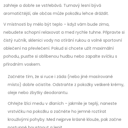
zahřeje a dobře se vstřebává. Tumavý lesní bývá
aromatičtější, ale občas může pokožku lehce dráždit.
V místnosti by mělo být teplo – když vám bude zima,
nebudete schopní relaxovat a med rychle tuhne. Připravte si
čistý ručník, sklenici vody na otírání rukou a volné sportovní
oblečení na převlečení. Pokud si chcete užít maximální
pohodu, pusťte si oblíbenou hudbu nebo zapalte svíčku s
přírodním voskem.
Začněte tím, že si ruce i záda (nebo jiné masírované
místo) dobře očistíte. Odstraňte z pokožky veškeré krémy,
oleje nebo zbytky deodorantu.
Ohřejte lžíci medu v dlaních – jakmile je teplý, naneste
vrstvičku na pokožku a začněte ho jemně roztírat
krouživými pohyby. Med nejprve krásně klouže, pak začne
postupně houstnout a lepit.