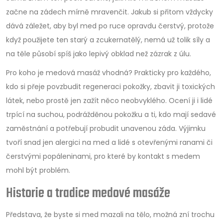
začne na zádech mírně mravenčit. Jakub si přitom vždycky
dává záležet, aby byl med po ruce opravdu čerstvý, protože
když použijete ten starý a zcukernatělý, nemá už tolik síly a
na těle působí spíš jako lepivý obklad než zázrak z úlu.
Pro koho je medová masáž vhodná? Prakticky pro každého,
kdo si přeje povzbudit regeneraci pokožky, zbavit ji toxických
látek, nebo prostě jen zažít něco neobvyklého. Ocení ji i lidé
trpící na suchou, podrážděnou pokožku a ti, kdo mají sedavé
zaměstnání a potřebují probudit unavenou záda. Výjimku
tvoří snad jen alergici na med a lidé s otevřenými ranami či
čerstvými popáleninami, pro které by kontakt s medem
mohl být problém.
Historie a tradice medové masáže
Představa, že byste si med mazali na tělo, možná zní trochu