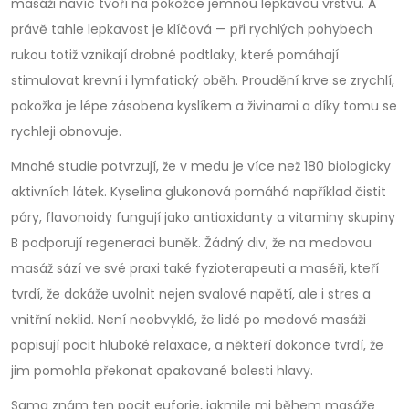
masáži navíc tvoří na pokožce jemnou lepkavou vrstvu. A
právě tahle lepkavost je klíčová — při rychlých pohybech
rukou totiž vznikají drobné podtlaky, které pomáhají
stimulovat krevní i lymfatický oběh. Proudění krve se zrychlí,
pokožka je lépe zásobena kyslíkem a živinami a díky tomu se
rychleji obnovuje.
Mnohé studie potvrzují, že v medu je více než 180 biologicky
aktivních látek. Kyselina glukonová pomáhá například čistit
póry, flavonoidy fungují jako antioxidanty a vitaminy skupiny
B podporují regeneraci buněk. Žádný div, že na medovou
masáž sází ve své praxi také fyzioterapeuti a maséři, kteří
tvrdí, že dokáže uvolnit nejen svalové napětí, ale i stres a
vnitřní neklid. Není neobvyklé, že lidé po medové masáži
popisují pocit hluboké relaxace, a někteří dokonce tvrdí, že
jim pomohla překonat opakované bolesti hlavy.
Sama znám ten pocit euforie, jakmile mi během masáže