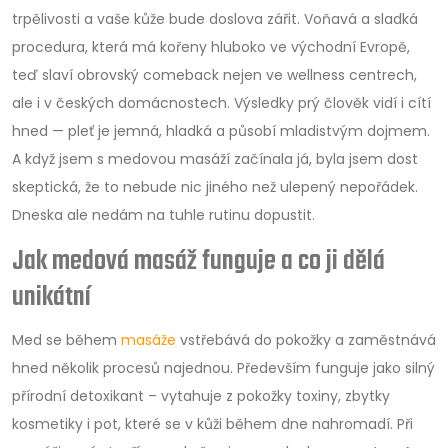
trpělivosti a vaše kůže bude doslova zářit. Voňavá a sladká
procedura, která má kořeny hluboko ve východní Evropě,
teď slaví obrovský comeback nejen ve wellness centrech,
ale i v českých domácnostech. Výsledky prý člověk vidí i cítí
hned — pleť je jemná, hladká a působí mladistvým dojmem.
A když jsem s medovou masáží začínala já, byla jsem dost
skeptická, že to nebude nic jiného než ulepený nepořádek.
Dneska ale nedám na tuhle rutinu dopustit.
Jak medová masáž funguje a co ji dělá
unikátní
Med se během
masáže
vstřebává do pokožky a zaměstnává
hned několik procesů najednou. Především funguje jako silný
přírodní detoxikant – vytahuje z pokožky toxiny, zbytky
kosmetiky i pot, které se v kůži během dne nahromadí. Při