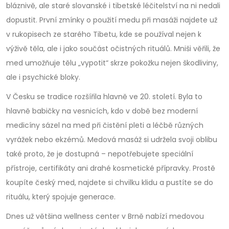
bláznivě, ale staré slovanské i tibetské léčitelství na ni nedali
dopustit. První zmínky o použití medu při masáži najdete už
v rukopisech ze starého Tibetu, kde se používal nejen k
výživě těla, ale i jako součást očistných rituálů. Mniši věřili, že
med umožňuje tělu „vypotit“ skrze pokožku nejen škodliviny,
ale i psychické bloky.
V Česku se tradice rozšířila hlavně ve 20. století. Byla to
hlavně babičky na vesnicích, kdo v době bez moderní
medicíny sázel na med při čistění pleti a léčbě různých
vyrážek nebo ekzémů. Medová masáž si udržela svoji oblibu
také proto, že je dostupná – nepotřebujete speciální
přístroje, certifikáty ani drahé kosmetické přípravky. Prostě
koupíte český med, najdete si chvilku klidu a pustíte se do
rituálu, který spojuje generace.
Dnes už většina wellness center v Brně nabízí medovou