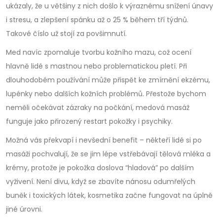
ukázaly, že u většiny z nich došlo k výraznému snížení únavy
i stresu, a zlepšení spánku až o 25 % během tří týdnů.
Takové číslo už stojí za povšimnutí.
Med navíc zpomaluje tvorbu kožního mazu, což ocení
hlavně lidé s mastnou nebo problematickou pletí. Při
dlouhodobém používání může přispět ke zmírnění ekzému,
lupénky nebo dalších kožních problémů. Přestože bychom
neměli očekávat zázraky na počkání, medová masáž
funguje jako přirozený restart pokožky i psychiky.
Možná vás překvapí i nevšední benefit – někteří lidé si po
masáži pochvalují, že se jim lépe vstřebávají tělová mléka a
krémy, protože je pokožka doslova “hladová” po dalším
vyživení. Není divu, když se zbavíte nánosu odumřelých
buněk i toxických látek, kosmetika začne fungovat na úplně
jiné úrovni.