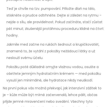
Teď je chvíle na tzv. pumpování. Přiložte dlaň na tělo,
stiskněte a prudce odtrhněte. Dejte si záležet na rytmu –
nejde o sílu, ale pravidelnost. Pokud začínáte, stačí zůstat
pět minut; zkušenější protáhnou proceduru klidně na čtvrt
hodiny.
Jakmile med začne na rukách šednout a krupičkovatět,
znamená to, že vytáhl z pokožky nežádoucí látky a už
neslouží svému účelu.
Pokožku poté důkladně omyjte vlažnou vodou, osušte a
ošetřete jemným hydratačním krémem — med pokožku
vysuší jen minimálně, ale hydratace nikdy neuškodí.
Na první pokus vás možná překvapí, jak intenzivní zážitek to
je – kůže může být mírně začervenalá, lehce pálit, občas
přijde jemné mravenčení nebo svedění. Všechny tyto