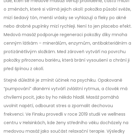
Lidé, kteří se medové masáži věnují pravidelně, často mluví
o změnách, které si všímá jejich okolí: pokožka působí svěže,
mizí šedavý tón, menší vrásky se vyhlazují a fleky po akné
nebo drobné pupínky mizí rychleji. Není to jen placebo efekt.
Medová masáž podporuje regeneraci pokožky díky mnoha
cenným látkám – minerálům, enzymům, antibakteriálním a
protizánětlivým složkám. Med zároveň vytváří na povrchu
pokožky přirozenou bariéru, která brání vysoušení a chrání ji
před špínou z okolí.
Stejně důležité je zmínit účinek na psychiku. Opakované
“pumpování” dlaněmi vytváří zvláštní rytmus, a člověk má
chvílemi pocit, jako by ho někdo hladil. Masáž pomáhá
uvolnit napětí, odbourat stres a zpomalit dechovou
frekvenci. Ve Finsku provedli v roce 2019 studii ve wellness
centru v Helsinkách, kde ženy středního věku docházely na
medovou masáž jako součást relaxační terapie. Výsledky