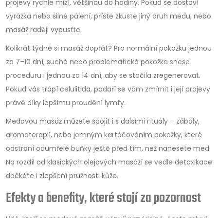
projevy rychle mizí, většinou do hodiny. Pokud se dostaví
vyrážka nebo silné pálení, příště zkuste jiný druh medu, nebo
masáž raději vypusťte.
Kolikrát týdně si masáž dopřát? Pro normální pokožku jednou
za 7–10 dní, suchá nebo problematická pokožka snese
proceduru i jednou za 14 dní, aby se stačila zregenerovat.
Pokud vás trápí celulitida, podaří se vám zmírnit i její projevy
právě díky lepšímu proudění lymfy.
Medovou masáž můžete spojit i s dalšími rituály – zábaly,
aromaterapií, nebo jemným kartáčováním pokožky, které
odstraní odumřelé buňky ještě před tím, než nanesete med.
Na rozdíl od klasických olejových masáží se vedle detoxikace
dočkáte i zlepšení pružnosti kůže.
Efekty a benefity, které stojí za pozornost