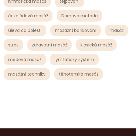
lymfatická masáž
tejpování
čokoládová masáž
Dornova metoda
úleva od bolesti
masážní baňkování
masáž
stres
zdravotní masáž
klasická masáž
medová masáž
lymfatický systém
masážní techniky
těhotenská masáž