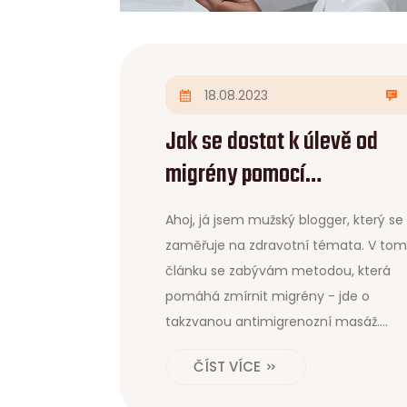
18.08.2023
Jak se dostat k úlevě od
migrény pomocí
antimigrenozní masáže
Ahoj, já jsem mužský blogger, který se
zaměřuje na zdravotní témata. V tom
článku se zabývám metodou, která
pomáhá zmírnit migrény - jde o
takzvanou antimigrenozní masáž.
Přistižen do detailů jak tato technika
ČÍST VÍCE
funguje, jak ji správně provádět a její
potenciální výhody. Svým čtenářům