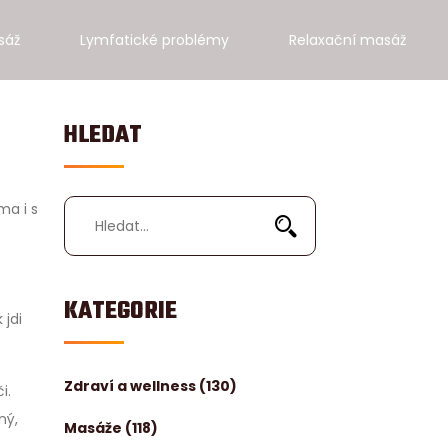
sáž
Lymfatické problémy
Relaxační masáž
HLEDAT
ma i s
KATEGORIE
 jdi
Zdraví a wellness
(130)
i.
ný,
Masáže
(118)