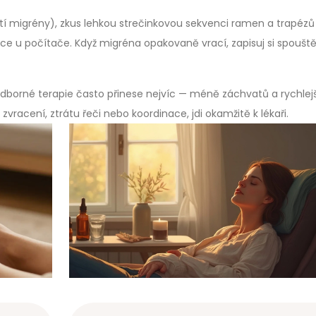
ští migrény), zkus lehkou strečinkovou sekvenci ramen a trapézů
ce u počítače. Když migréna opakovaně vrací, zapisuj si spoušt
borné terapie často přinese nejvíc — méně záchvatů a rychlejš
zvracení, ztrátu řeči nebo koordinace, jdi okamžitě k lékaři.