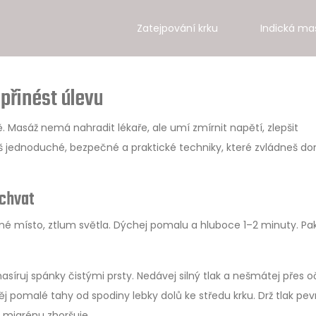
Zatejpování krku
Indická ma
přinést úlevu
ě. Masáž nemá nahradit lékaře, ale umí zmírnit napětí, zlepšit
eš jednoduché, bezpečné a praktické techniky, které zvládneš do
áchvat
né místo, ztlum světla. Dýchej pomalu a hluboce 1–2 minuty. Pak
íruj spánky čistými prsty. Nedávej silný tlak a nešmátej přes oč
děj pomalé tahy od spodiny lebky dolů ke středu krku. Drž tlak pev
é migrénu zhoršuje.