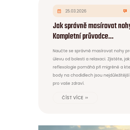
25.03.2026
Jak správně masírovat noh
Kompletní průvodce
technikou a úlevou od boles
Naučte se správně masírovat nohy pr
úlevu od bolesti a relaxaci. Zjistěte, jak
reflexologie pomáhá při migréně a kt
body na chodidlech jsou nejdůležitější
pro vaše zdraví.
ČÍST VÍCE