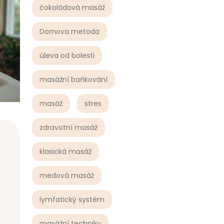
čokoládová masáž
Dornova metoda
úleva od bolesti
masážní baňkování
masáž
stres
zdravotní masáž
klasická masáž
medová masáž
lymfatický systém
masážní techniky