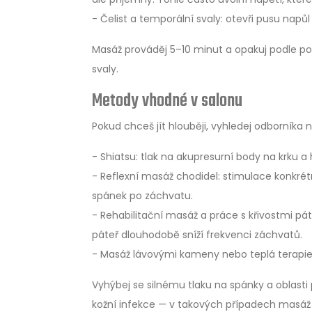
- Čelist a temporální svaly: otevři pusu napůl 
Masáž prováděj 5–10 minut a opakuj podle pot
svaly.
Metody vhodné v salonu
Pokud chceš jít hlouběji, vyhledej odborníka n
- Shiatsu: tlak na akupresurní body na krku a
- Reflexní masáž chodidel: stimulace konkrét
spánek po záchvatu.
- Rehabilitační masáž a práce s křivostmi pát
páteř dlouhodobě sníží frekvenci záchvatů.
- Masáž lávovými kameny nebo teplá terapie: 
Vyhýbej se silnému tlaku na spánky a oblast
kožní infekce — v takových případech masáž n