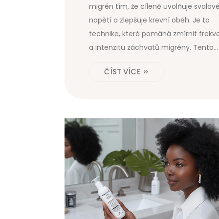
migrén tím, že cíleně uvolňuje svalov
napětí a zlepšuje krevní oběh. Je to
technika, která pomáhá zmírnit frekv
a intenzitu záchvatů migrény. Tento
článek se zabývá výhodami tohoto
ČÍST VÍCE
druhu masáže a jak může pozitivně
ovlivnit vaše celkové zdraví.
Prozkoumáme také praktické tipy, jak
využít masáž pro preventivní péči.