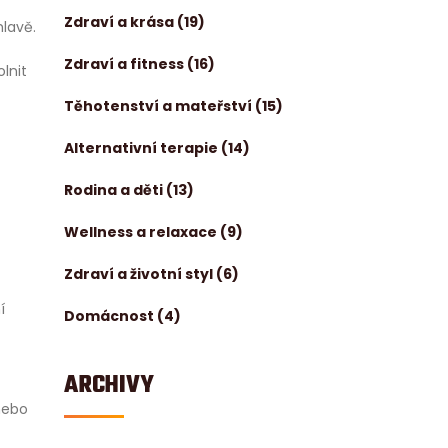
Zdraví a krása
(19)
hlavě.
Zdraví a fitness
(16)
lnit
Těhotenství a mateřství
(15)
Alternativní terapie
(14)
Rodina a děti
(13)
Wellness a relaxace
(9)
Zdraví a životní styl
(6)
í
Domácnost
(4)
ARCHIVY
nebo