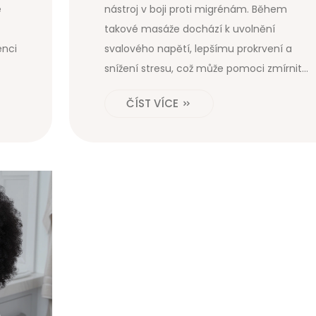
é
nástroj v boji proti migrénám. Během
takové masáže dochází k uvolnění
enci
svalového napětí, lepšímu prokrvení a
snížení stresu, což může pomoci zmírnit
bolesti hlavy. Tento článek zkoumá různé
ČÍST VÍCE
techniky relaxační masáže a jejich vliv na
úlevu od migrénových symptomů.
Zahrnuje také tipy, jak vybrat správného
terapeuta a kolik času byste měli do této
formy terapie investovat.