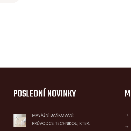
d
to
ů,
mné
POSLEDNÍ NOVINKY
M
MASÁŽNÍ BAŇKOVÁNÍ:
PRŮVODCE TECHNIKOU, KTERÁ