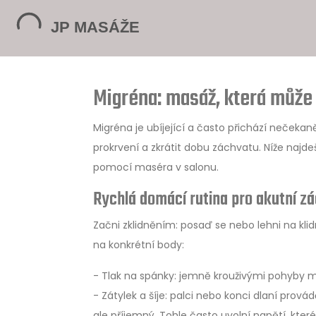
Migréna: masáž, která může 
Migréna je ubíjející a často přichází nečekan
prokrvení a zkrátit dobu záchvatu. Níže najd
pomocí maséra v salonu.
Rychlá domácí rutina pro akutní z
Začni zklidněním: posaď se nebo lehni na klid
na konkrétní body:
- Tlak na spánky: jemně krouživými pohyby mas
- Zátylek a šíje: palci nebo konci dlaní prová
ale příjemný. Tohle často uvolní napětí, kter