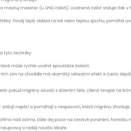
a masíruj maseter (u úhlů čelisti). Uvolněná čelist snižuje tlak v 
řeby. Použij teplý obklad na krk nebo teplou sprchu, pomáhá uvo
a tyto techniky:
 hlavě může rychle uvolnit spouštěče bolesti.
ních zón na chodidle má okamžitý relaxační efekt a často zlepší
eře: pokud migrény souvisí s držením těla, cílená terapie na krčn
snižují napětí a pomáhají s nespavostí, která migrénu zhoršuje.
i přímo nad očima. Dále dej pozor na čerstvé poranění, horečku 
eupravuj a raději navštiv lékaře.