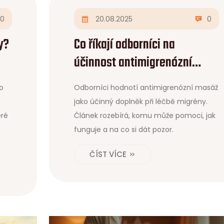
0
20.08.2025
0
y?
Co říkají odborníci na
účinnost antimigrenózní
ti
masáže v roce 2025
o
Odborníci hodnotí antimigrenózní masáž
jako účinný doplněk při léčbě migrény.
eré
Článek rozebírá, komu může pomoci, jak
funguje a na co si dát pozor.
ČÍST VÍCE