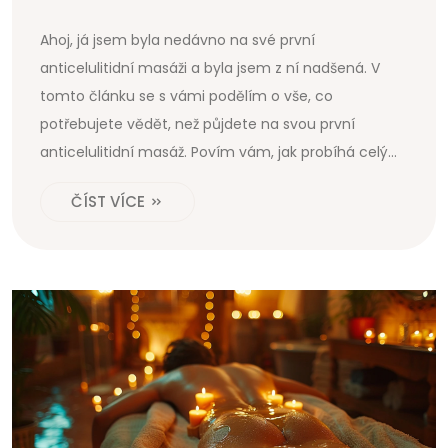
Ahoj, já jsem byla nedávno na své první
anticelulitidní masáži a byla jsem z ní nadšená. V
tomto článku se s vámi podělím o vše, co
potřebujete vědět, než půjdete na svou první
anticelulitidní masáž. Povím vám, jak probíhá celý
proces, co můžete očekávat a jaké jsou některé
ČÍST VÍCE
výhody. Je důležité být připraven a vědět, co na vás
čeká, aby věci proběhly hladce a vy jste mohli těžit
ze všech výhod, které tato masáž nabízí.