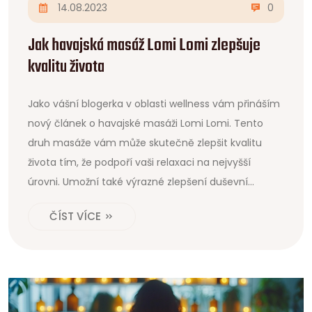
14.08.2023
0
Jak havajská masáž Lomi Lomi zlepšuje
kvalitu života
Jako vášní blogerka v oblasti wellness vám přináším
nový článek o havajské masáži Lomi Lomi. Tento
druh masáže vám může skutečně zlepšit kvalitu
života tím, že podpoří vaši relaxaci na nejvyšší
úrovni. Umožní také výrazné zlepšení duševní
pohody. Přečtěte si, jak si můžete vychutnat
ČÍST VÍCE
všechny výhody, které Lomi Lomi nabízí, a dopřát si
tak trochu toho havajského ráje přímo u vás doma.