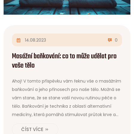
14.08.2023
0
Masážní baňkování: co to může udělat pro
vaše tělo
Ahoj! V tomto příspěvku vám řeknu vše o masážním
baňkování a jeho přínosech pro naše tělo. Možná se
vám stane, že se stane vaší novou rutinou péče o
tělo. Baňkování je technika z oblasti alternativní
medicíny, která pomáhá stimulovat průtok krve a
detoxikovat tělo. Takže pokud hledáte nový způsob,
ČÍST VÍCE
jak se postarat o svůj zdraví a pohodu, určitě si