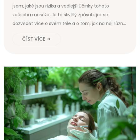
jsem, jaké jsou rizika a vedlejší účinky tohoto
způsobu masáže. Je to skvělý způsob, jak se
dozvědět více o svém těle a o tom, jak na něj různé
terapie působí. Pojďme se společně podívat, jestli je
ČÍST VÍCE
baňkování pro vás to pravé!