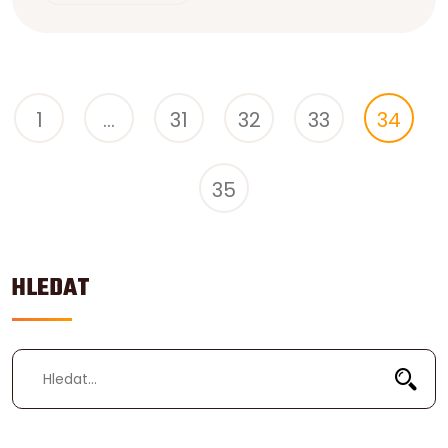
přečtěte dál!
1
…
31
32
33
34
35
HLEDAT