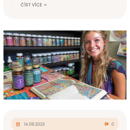
ČÍST VÍCE
své zdraví, proč nevyzkoušet medovou masáž? Dělá
divy!
14.08.2023
0