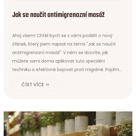
Jak se naučit antimigrenozní masáž
Ahoj všem! Chtěl bych se s vámi podělit o nový
článek, který jsem napsal na téma "Jak se naučit
antimigrenozní masáž". V něm se dozvíte, jak
můžete sami doma aplikovat tuto speciální
techniku a efektivně bojovat proti migréně. Pojďme
se naučit něco nového a zlepšit tak kvalitu našeho
ČÍST VÍCE
života - bez migrény!