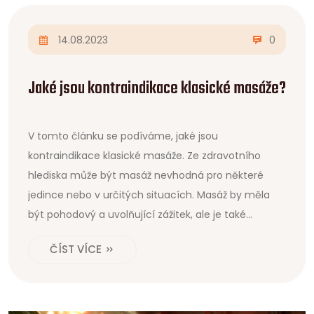
14.08.2023
0
Jaké jsou kontraindikace klasické masáže?
V tomto článku se podíváme, jaké jsou
kontraindikace klasické masáže. Ze zdravotního
hlediska může být masáž nevhodná pro některé
jedince nebo v určitých situacích. Masáž by měla
být pohodový a uvolňující zážitek, ale je také
důležité si uvědomit, že má své rizika, pokud ji někdo
ČÍST VÍCE
podstoupí přesto, že na to má kontraindikace.
Budeme se vás snažit prostřednictvím tohoto
článku co nejsrozumitelněji seznámit s tím, co toto
znamená a jakým způsobem se mohou tato rizika