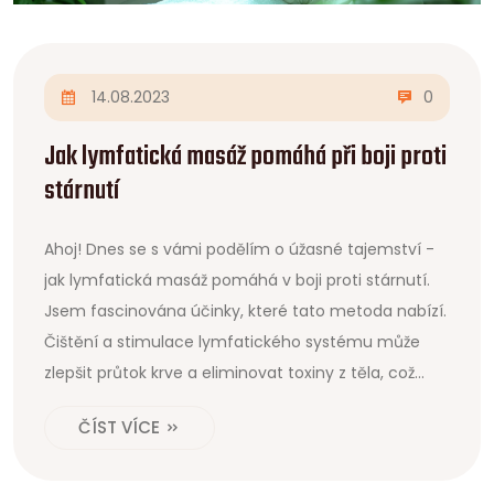
14.08.2023
0
Jak lymfatická masáž pomáhá při boji proti
stárnutí
Ahoj! Dnes se s vámi podělím o úžasné tajemství -
jak lymfatická masáž pomáhá v boji proti stárnutí.
Jsem fascinována účinky, které tato metoda nabízí.
Čištění a stimulace lymfatického systému může
zlepšit průtok krve a eliminovat toxiny z těla, což
vede k zpomalení procesu stárnutí. Opravdu věřím,
ČÍST VÍCE
že lymfatická masáž je klíčovým nástrojem pro
zachování mladistvého vzhledu a cítění.