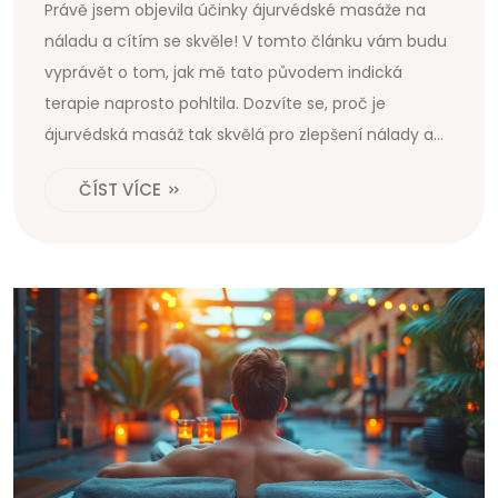
Právě jsem objevila účinky ájurvédské masáže na
náladu a cítím se skvěle! V tomto článku vám budu
vyprávět o tom, jak mě tato původem indická
terapie naprosto pohltila. Dozvíte se, proč je
ájurvédská masáž tak skvělá pro zlepšení nálady a
jak vám může pomoci relaxovat a naladit se na
ČÍST VÍCE
pozitivní vlnu. Nemůžu se dočkat, až se s vámi
podělím o svoje zkušenosti. Připravte se, tato
informace může zásadně změnit váš pohled na
relaxaci a léčení těla i mysli.