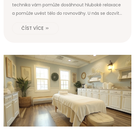
technika vám pomůže dosáhnout hluboké relaxace
a pomůže uvést tělo do rovnováhy. U nás se dozvíte,
jak může být reflexní masáž součástí holistické
ČÍST VÍCE
léčby a jak může změnit váš život k lepšímu. Přeju
vám příjemné čtení!