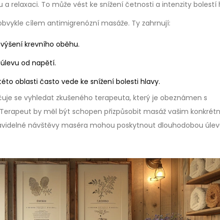
a relaxaci. To může vést ke snížení četnosti a intenzity bolestí 
ou obvykle cílem antimigrenózní masáže. Ty zahrnují:
 zvýšení krevního oběhu.
úlevu od napětí.
to oblasti často vede ke snížení bolesti hlavy.
uje se vyhledat zkušeného terapeuta, který je obeznámen s
. Terapeut by měl být schopen přizpůsobit masáž vašim konkrét
 Pravidelné návštěvy maséra mohou poskytnout dlouhodobou úlev