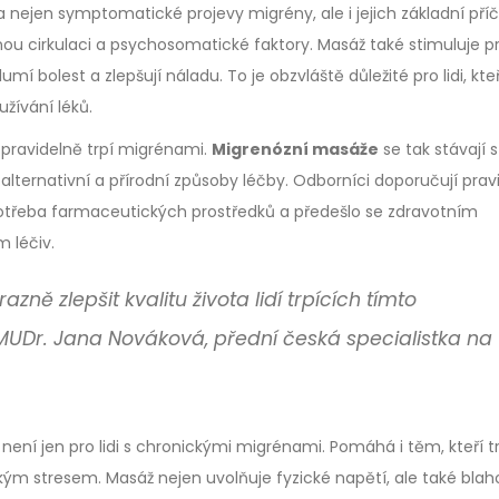
 nejen symptomatické projevy migrény, ale i jejich základní příč
atnou cirkulaci a psychosomatické faktory. Masáž také stimuluje p
lumí bolest a zlepšují náladu. To je obzvláště důležité pro lidi, kteř
žívání léků.
 pravidelně trpí migrénami.
Migrenózní masáže
se tak stávají s
 alternativní a přírodní způsoby léčby. Odborníci doporučují prav
potřeba farmaceutických prostředků a předešlo se zdravotním
 léčiv.
ě zlepšit kvalitu života lidí trpících tímto
UDr. Jana Nováková, přední česká specialistka na
ení jen pro lidi s chronickými migrénami. Pomáhá i těm, kteří tr
m stresem. Masáž nejen uvolňuje fyzické napětí, ale také bla