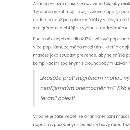
Antimigrenózní masáž je navržena tak, aby řešila
Tyto příčiny zahrnují stres, svalové napětí, šp
endorfinů, což jsou přirozené látky v těle, které t
s migrénami a chtějí se vyhnout nadměrnému u
Podle některých studií až 12% světové populace
více populární, zejména mezi těmi, kteří hledají
masáže jako součást prevence, aby se snížila 
komplikacím spojeným s dlouhodobým užíváním
„Masáže proti migrénám mohou výrazn
nepříjemným onemocněním,“ říká M
terapii bolesti.
Vhodné je také vědět, že antimigrenózní masáž n
napětím způsobenými bolestmi hlavy nebo těžký