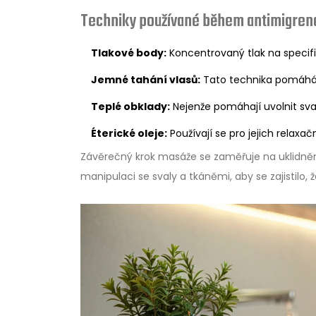
Techniky používané během antimigren
Tlakové body:
Koncentrovaný tlak na specifi
Jemné tahání vlasů:
Tato technika pomáhá u
Teplé obklady:
Nejenže pomáhají uvolnit sval
Éterické oleje:
Používají se pro jejich relaxač
Závěrečný krok masáže se zaměřuje na uklidnění 
manipulaci se svaly a tkáněmi, aby se zajistilo