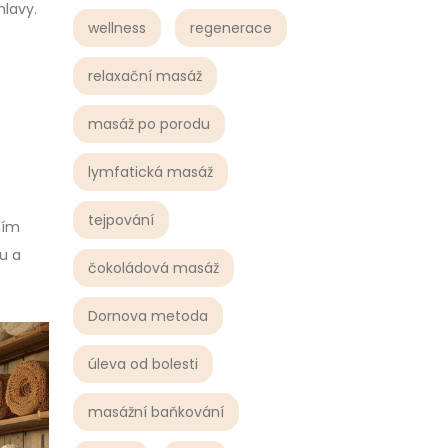
hlavy.
wellness
regenerace
relaxační masáž
masáž po porodu
lymfatická masáž
tejpování
ním
u a
čokoládová masáž
Dornova metoda
úleva od bolesti
masážní baňkování