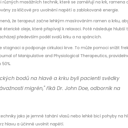
 různých masážních technik, které se zaměřují na krk, ramena a
žovány za klíčové pro uvolnění napětí a zablokované energie.
znamená, že terapeut začne lehkým masírováním ramen a krku, ab
é éterické oleje, které přispívají k relaxaci. Poté následuje hlubší 
nacházejí především podél svalů krku a na spáncích.
uje stagnaci a podporuje cirkulaci krve. To může pomoci snížit fre
Journal of Manipulative and Physiological Therapeutics, pravideln
o 50%.
ických bodů na hlavě a krku byli pacienti svědky
važnosti migrén," říká Dr. John Doe, odborník na
chniky jako je jemné tahání vlasů nebo lehké bicí pohyby na hl
z hlavu a účinně uvolnit napětí.