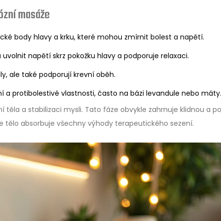
ózní masáže
cké body hlavy a krku, které mohou zmírnit bolest a napětí.
volnit napětí skrz pokožku hlavy a podporuje relaxaci.
y, ale také podporují krevní oběh.
ní a protibolestivé vlastnosti, často na bázi levandule nebo máty
těla a stabilizaci mysli. Tato fáze obvykle zahrnuje klidnou a 
, že tělo absorbuje všechny výhody terapeutického sezení.