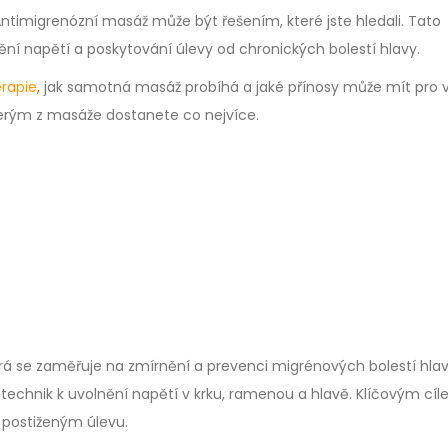
ntimigrenózní masáž může být řešením, které jste hledali. Tato
ění napětí a poskytování úlevy od chronických bolestí hlavy.
erapie
, jak samotná masáž probíhá a jaké přínosy může mít pro 
 kterým z masáže dostanete co nejvíce.
erá se zaměřuje na zmírnění a prevenci migrénových bolestí hlav
chnik k uvolnění napětí v krku, ramenou a hlavě. Klíčovým cíl
t postiženým úlevu.