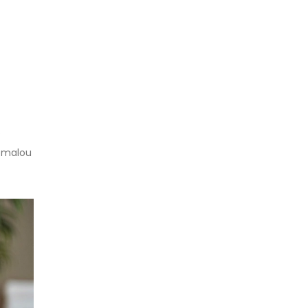
.
pomalou