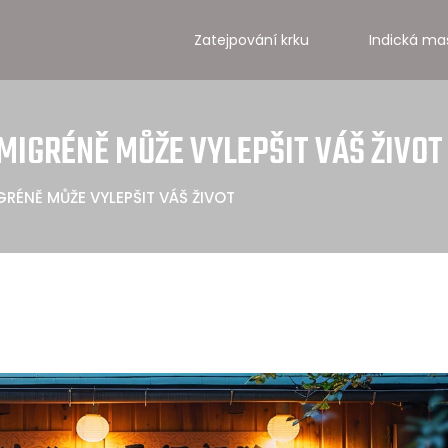
Zatejpování krku
Indická ma
MIGRÉNĚ MŮŽE VYLEPŠIT VÁŠ ŽIVOT
GRÉNĚ MŮŽE VYLEPŠIT VÁŠ ŽIVOT