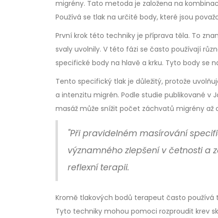
migrény. Tato metoda je založena na kombinaci
Používá se tlak na určité body, které jsou pova
První krok této techniky je příprava těla. To 
svaly uvolnily. V této fázi se často používají různ
specifické body na hlavě a krku. Tyto body se 
Tento specifický tlak je důležitý, protože uvolň
a intenzitu migrén. Podle studie publikované v 
masáž může snížit počet záchvatů migrény až 
"Při pravidelném masírování specif
významného zlepšení v četnosti a zá
reflexní terapii.
Kromě tlakových bodů terapeut často používá te
Tyto techniky mohou pomoci rozproudit krev skr