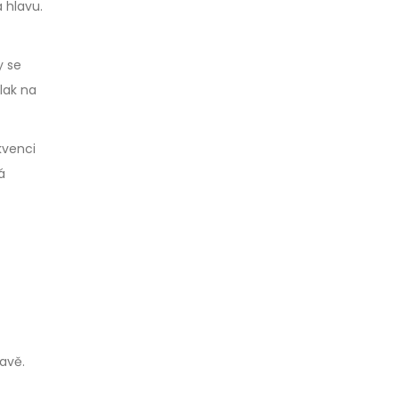
 hlavu.
y se
tlak na
kvenci
á
avě.