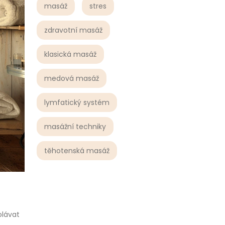
masáž
stres
zdravotní masáž
klasická masáž
medová masáž
lymfatický systém
masážní techniky
těhotenská masáž
olávat