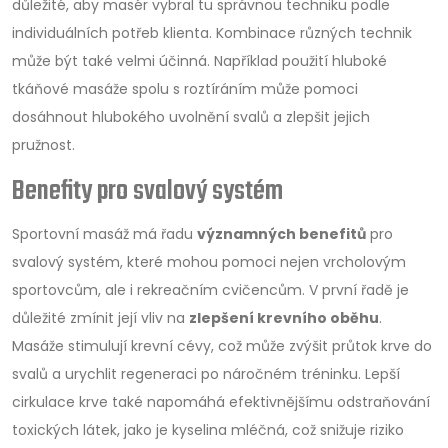
důležité, aby masér vybral tu správnou techniku podle
individuálních potřeb klienta. Kombinace různých technik
může být také velmi účinná. Například použití hluboké
tkáňové masáže spolu s roztíráním může pomoci
dosáhnout hlubokého uvolnění svalů a zlepšit jejich
pružnost.
Benefity pro svalový systém
Sportovní masáž má řadu
významných benefitů
pro
svalový systém, které mohou pomoci nejen vrcholovým
sportovcům, ale i rekreačním cvičencům. V první řadě je
důležité zmínit její vliv na
zlepšení krevního oběhu
.
Masáže stimulují krevní cévy, což může zvýšit průtok krve do
svalů a urychlit regeneraci po náročném tréninku. Lepší
cirkulace krve také napomáhá efektivnějšímu odstraňování
toxických látek, jako je kyselina mléčná, což snižuje riziko