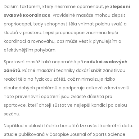
Dalším faktorem, který nesmíme opomenout, je
zlepšení
svalové koordinace
. Pravidelné masáže mohou zlepšit
propriocepci, tedy schopnost těla vnímat polohu svalů a
kloubů v prostoru. Lepší propriocepce znamená lepší
koordinaci a rovnováhu, což může vést k plynulejším a
efektivnějším pohybům.
Sportovní masáž také napomáhá při
redukci svalových
zánětů
. Různé masážní techniky dokáží snížit zánětlivou
reakci těla na fyzickou zátěž, což minimalizuje riziko
dlouhodobých problémů a podporuje celkové zdraví svalů.
Tato preventivní opatření jsou zvláště důležitá pro
sportovce, kteří chtějí zůstat ve nejlepší kondici po celou
sezónu.
Například v oblasti těchto benefitů lze uvést konkrétní data:
Studie publikovaná v časopise Journal of Sports Science