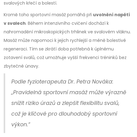
svalových křečí a bolestí.
Kromě toho sportovní masáž pomáhá při
uvolnění napětí
v svalech
. Během intenzivního cvičení dochází k
nahromadění mikroskopických trhlinek ve svalovém vláknu.
Masáž může napomoci k jejich rychlejší a méně bolestivé
regeneraci. Tím se zkrátí doba potřebná k úplnému
zotavení svalů, což umožňuje vyšší frekvenci tréninků bez
zbytečné únavy.
Podle fyzioterapeuta Dr. Petra Nováka:
„Pravidelná sportovní masáž může výrazně
snížit riziko úrazů a zlepšit flexibilitu svalů,
což je klíčové pro dlouhodobý sportovní
výkon.“