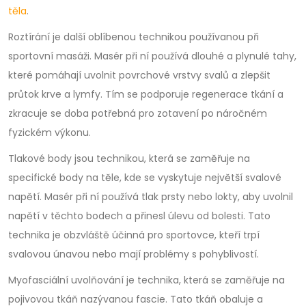
těla
.
Roztírání je další oblíbenou technikou používanou při
sportovní masáži. Masér při ní používá dlouhé a plynulé tahy,
které pomáhají uvolnit povrchové vrstvy svalů a zlepšit
průtok krve a lymfy. Tím se podporuje regenerace tkání a
zkracuje se doba potřebná pro zotavení po náročném
fyzickém výkonu.
Tlakové body jsou technikou, která se zaměřuje na
specifické body na těle, kde se vyskytuje největší svalové
napětí. Masér při ní používá tlak prsty nebo lokty, aby uvolnil
napětí v těchto bodech a přinesl úlevu od bolesti. Tato
technika je obzvláště účinná pro sportovce, kteří trpí
svalovou únavou nebo mají problémy s pohyblivostí.
Myofasciální uvolňování je technika, která se zaměřuje na
pojivovou tkáň nazývanou fascie. Tato tkáň obaluje a