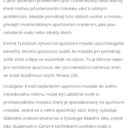
Často zjištěným problémem jsou ztuhlé klouby nebo šlachy,
které mohou při intenzivním tréninku vést k vážným
problémům. Masáže pomáhají tyto oblasti uvolnit a mohou
předejít mnoha běžným sportovním zraněním, jako jsou
natažené svaly nebo záněty šlach.
Kromě fyzických výhod má sportovní masáž i psychologické
benefity. Mnoho sportovců uvádí, že masáže jim pomáhají
snížit stres a lépe se soustředit na výkon. To je klíčové nejen
pro vrcholové sportovce, ale i pro rekreační cvičence, kteří
se snaží dosáhnout svých fitness cílů.
Uvažujete-li nad začleněním sportovní masáže do svého
tréninkového režimu, může být užitečné zvolit si
profesionálního maséra, který je specializovaný na sportovní
masáže. Jedná se o velmi specifický obor, který vyžaduje
důkladné znalosti anatomie a fyziologie lidského těla, stejně
jako zkušenosti s různými technikami uvolnění svalů a