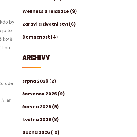
Wellness a relaxace
(9)
 Kdo by
Zdraví a životní styl
(6)
 je to
Domácnost
(4)
é kotě
ět na
ARCHIVY
srpna 2026
(2)
"Co ode
července 2026
(9)
nů. Ať
června 2026
(9)
května 2026
(8)
dubna 2026
(10)