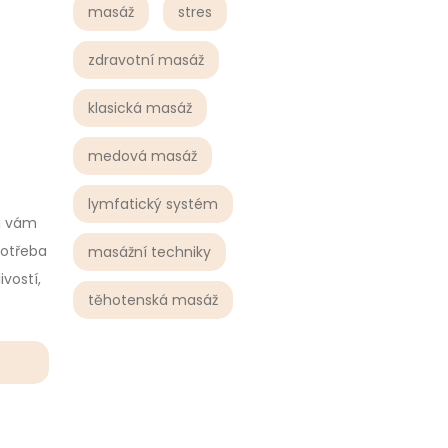
masáž
stres
zdravotní masáž
klasická masáž
medová masáž
lymfatický systém
rá vám
potřeba
masážní techniky
vostí,
těhotenská masáž