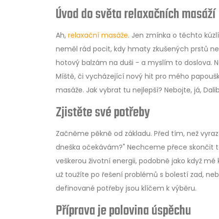
Úvod do světa relaxačních masáží
Ah,
relaxační masáže
. Jen zmínka o těchto kúzl
neměl rád pocit, kdy hmaty zkušených prstů ne
hotový balzám na duši - a myslím to doslova. N
Míště, či vycházející nový hit pro mého papouš
masáže. Jak vybrat tu nejlepší? Nebojte, já, Da
Zjistěte své potřeby
Začněme pěkně od základu. Před tím, než vyrazí
dneška očekávám?" Nechceme přece skončit tak
veškerou životní energii, podobně jako když mé k
už toužíte po řešení problémů s bolestí zad, n
definované potřeby jsou klíčem k výběru.
Příprava je polovina úspěchu