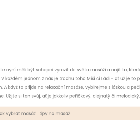
yste nyní měli být schopni vyrazit do světa masáží a najít tu, kte
 každém jednom z nás je trochu toho Míši či Ládi - ať už je to 
. A když to přijde na relaxační masáže, vybírejme s láskou a pečli
Užijte si ten svůj, ať je jakkoliv peříčkový, olejnatý či melodický.
jak vybrat masáž
tipy na masáž