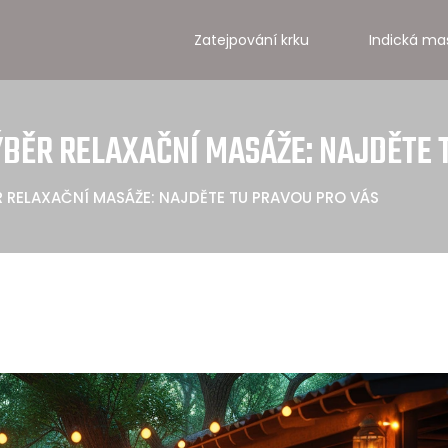
Zatejpování krku
Indická ma
ÝBĚR RELAXAČNÍ MASÁŽE: NAJDĚTE 
ĚR RELAXAČNÍ MASÁŽE: NAJDĚTE TU PRAVOU PRO VÁS