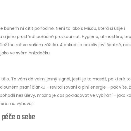
během ní cítit pohodlně. Není to jako s Míšou, která si užije i
u a jeho prostředí pořádně prozkoumat. Hygiena, atmosféra, tep
ůležitou roli ve vašem zážitku. A pokud se cokoliv jeví špatně, ne
it jako ve svém hnízdečku.
ělo. To vám dá velmi jasný signál, jestli je to masáž, po které to
dlouhém psaní článku - revitalizovaní a plní energie - pak víte, ž
nepohodlí než úlevy, možná je čas pokračovat ve vybírání - jako k
teré mu vyhovují.
l péče o sebe