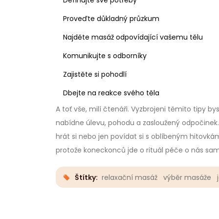
Definujte své potřeby
Proveďte důkladný průzkum
Najděte masáž odpovídající vašemu tělu
Komunikujte s odborníky
Zajistěte si pohodlí
Dbejte na reakce svého těla
A toť vše, milí čtenáři. Vyzbrojeni těmito tipy b
nabídne úlevu, pohodu a zasloužený odpočinek. V
hrát si nebo jen povídat si s oblíbeným hitovkám
protože koneckonců jde o rituál péče o nás same. 
Štítky:
relaxační masáž
výběr masáže