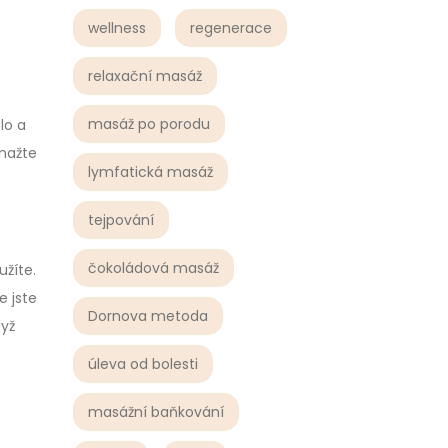
wellness
regenerace
relaxační masáž
masáž po porodu
lo a
snažte
lymfatická masáž
tejpování
čokoládová masáž
užíte.
e jste
Dornova metoda
dyž
úleva od bolesti
masážní baňkování