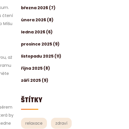
zkum.
března 2026
(7)
s čtení
února 2026
(8)
ro Míšu
ledna 2026
(6)
prosince 2025
(9)
listopadu 2025
(11)
ou, až
ogramu
října 2025
(8)
dněte
září 2025
(9)
ŠTÍTKY
asérem
terá by
relaxace
zdraví
 sedne