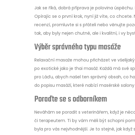
Jak se říká, dobrá příprava je polovina úspěchu
Opírajíc se o první krok, nyní již víte, co chcet
recenzí, promluvte si s přáteli nebo věnujte poz
tak, aby byly nejen chutné, ale i kvalitní, i vy 
Výběr správného typu masáže
Relaxační masaže mohou přicházet ve všelijak
po exotické jako je thai masáž. Každá má své sp
pro Láďu, abych našel ten správný obsah, co ho 
do popisu masáží, které nabízí masérské salony 
Poraďte se s odborníkem
Neváhám se poradit s veterinářem, když je ně
či terapeutem. Ti by vám měli být schopni pomo
byla pro vás nejvhodnější. Je to stejné, jak k