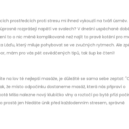
ících prostředcích proti stresu mi ihned vykouzlí na tváři úsměv.
úprosně rozprášejí napětí ve svalech? V dnešní uspěchané době
ení to o nic méně komplikované než najít to pravé kotění pro m
ka Láďu, který miluje pohybovat se ve zvučných rytmech. Ale zp
libor, mám pro vás pět osvědčených tipů, tak šup ke čtení!
te na lov té nejlepší masáže, je důležité se sama sebe zeptat: 
, že místo odpočinku dostaneme masáž, která nás připraví o
otě Míša nalezne nový klubíčko vlny a roztočí po bytě přízi poči
ebo prostě jen hledáte únik před každodenním stresem, správně