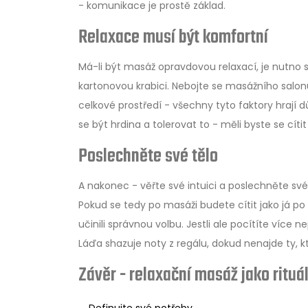
- komunikace je prostě základ.
Relaxace musí být komfortní
Má-li být masáž opravdovou relaxací, je nutno se 
kartonovou krabici. Nebojte se masážního salon
celkové prostředí - všechny tyto faktory hrají d
se být hrdina a tolerovat to - měli byste se cít
Poslechněte své tělo
A nakonec - věřte své intuici a poslechněte své t
Pokud se tedy po masáži budete cítit jako já po 
učinili správnou volbu. Jestli ale pocítíte více 
Láďa shazuje noty z regálu, dokud nenajde ty, k
Závěr - relaxační masáž jako rituá