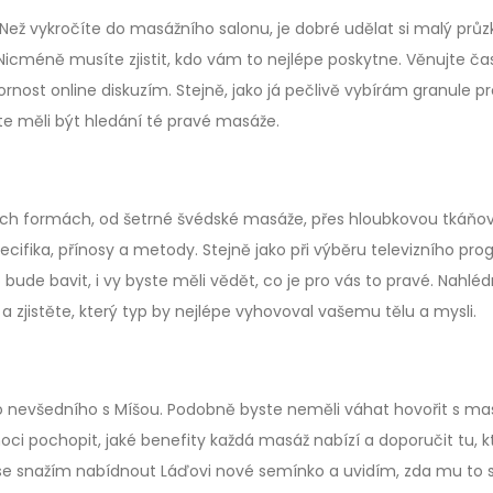
. Než vykročíte do masážního salonu, je dobré udělat si malý prů
e. Nicméně musíte zjistit, kdo vám to nejlépe poskytne. Věnujte ča
ornost online diskuzím. Stejně, jako já pečlivě vybírám granule p
byste měli být hledání té pravé masáže.
ých formách, od šetrné švédské masáže, přes hloubkovou tkáňov
ecifika, přínosy a metody. Stejně jako při výběru televizního pr
bude bavit, i vy byste měli vědět, co je pro vás to pravé. Nahlé
a zjistěte, který typ by nejlépe vyhovoval vašemu tělu a mysli.
co nevšedního s Míšou. Podobně byste neměli váhat hovořit s m
ci pochopit, jaké benefity každá masáž nabízí a doporučit tu, k
dyž se snažím nabídnout Láďovi nové semínko a uvidím, zda mu to