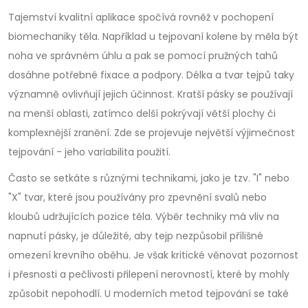
Tajemství kvalitní aplikace spočívá rovněž v pochopení
biomechaniky těla. Například u tejpovaní kolene by měla být
noha ve správném úhlu a pak se pomocí pružných tahů
dosáhne potřebné fixace a podpory. Délka a tvar tejpů taky
významně ovlivňují jejich účinnost. Kratší pásky se používají
na menší oblasti, zatímco delší pokrývají větší plochy či
komplexnější zranění. Zde se projevuje největší výjimečnost
tejpování - jeho variabilita použití.
Často se setkáte s různými technikami, jako je tzv. "I" nebo
"X" tvar, které jsou používány pro zpevnění svalů nebo
kloubů udržujících pozice těla. Výběr techniky má vliv na
napnutí pásky, je důležité, aby tejp nezpůsobil přílišné
omezení krevního oběhu. Je však kritické věnovat pozornost
i přesnosti a pečlivosti přilepení nerovností, které by mohly
způsobit nepohodlí. U moderních metod tejpování se také