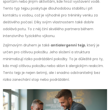
sportům nebo jiným aktivitám, kde hrozí vystavení vodě.
Tento typ tejpu poskytuje dlouhodobou stabilitu i při
kontaktu s vodou, což je výhodné pro tréninky venku za
deštivého počasí. Díky svým vlastnostem také dobře
odolává potu. To z něj činí skvělého partnera během
intenzivního fyzického výkonu.
Zajímavým druhem je také
antialergenní tejp
, který je
určen pro citlivou pokožku. Jeho složení a struktura
minimalizují riziko podráždění pokožky. To je důležité pro ty,
kdo mají citlivou pokožku nebo sklon k alergickým reakcím.
Tento tejp je nejen šetrný, ale i snadno odstranitelný bez
rizika zanechání stop nebo podráždění.