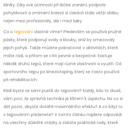
kliniky. Díky své účinnosti při léčbě zranění, podpoře
pohyblivosti a zmírnění bolesti si získává stále větší oblibu
nejen mezi profesionály, ale i mezi laiky.
Co o
tejpování
vlastně víme? Především se používá pružné
pásky, které podporují svaly a klouby, aniž by omezovaly
jejich pohyb. Takže můžete pokračovat v aktivitách, které
máte rádi, a přitom se cítit pevně a bezpečně. Existuje
několik druhů tejpů, které mají různé vlastnosti a využití. Od
sportovního tejpu po kineziotaping, který se často používá
při rehabilitacích.
Rádi byste se sami pustili do tejpování? Každý, kdo to zkusil,
vám poví, že správná technika je klíčem k úspěchu. Na co si
dát pozor, abyste dosáhli maximálního efektu? A co když to
s tejpováním přeženete? V tomto článku najdete odpovědi
na všechny důležité otázky a získáte praktické rady, které