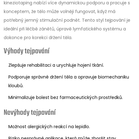
kineziotaping nabízí více dynamickou podporu a pracuje s
konceptem, že tělo může volněji fungovat, když má
potřebný jemný stimulační podnět. Tento styl tejpování je
ideální při léčbě zánětů, úpravě lymfatického systému a
dokonce pro korekci držení těla.
Výhody tejpování
Zlepšuje rehabilitaci a urychluje hojení tkání.
Podporuje správné držení těla a opravuje biomechaniku
kloubů.
Minimalizuje bolest bez farmaceutických prostředků.
Nevýhody tejpování
Možnost alergických reakcí na lepidlo.
Riziko nesprávné aplikace, která může zhoršit stav.