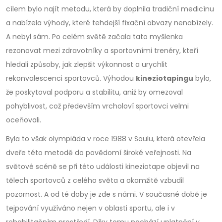
cílem bylo najít metodu, která by doplnila tradiční medicínu
a nabízela výhody, které tehdejší fixační obvazy nenabízely.
A nebyl sám. Po celém světě začala tato myšlenka
rezonovat mezi zdravotníky a sportovními trenéry, kteří
hledali způsoby, jak zlepšit výkonnost a urychlit
rekonvalescenci sportovců. Výhodou
kineziotapingu
bylo,
že poskytoval podporu a stabilitu, aniž by omezoval
pohyblivost, což především vrcholoví sportovci velmi
oceňovali.
Byla to však olympiáda v roce 1988 v Soulu, která otevřela
dveře této metodě do povědomí široké veřejnosti. Na
světové scéně se při této události kineziotape objevil na
tělech sportovců z celého světa a okamžitě vzbudil
pozornost. A od té doby je zde s námi. V současné době je
tejpování využíváno nejen v oblasti sportu, ale i v
rehabilitačním prostředí. Díky tomu nachází uplatnění v