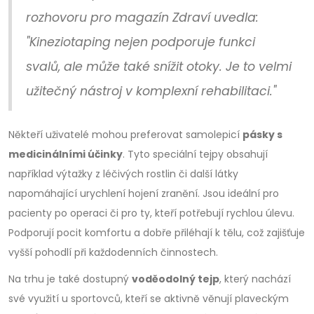
rozhovoru pro magazín Zdraví uvedla:
"Kineziotaping nejen podporuje funkci
svalů, ale může také snížit otoky. Je to velmi
užitečný nástroj v komplexní rehabilitaci."
Někteří uživatelé mohou preferovat samolepicí
pásky s
medicinálními účinky
. Tyto speciální tejpy obsahují
například výtažky z léčivých rostlin či další látky
napomáhající urychlení hojení zranění. Jsou ideální pro
pacienty po operaci či pro ty, kteří potřebují rychlou úlevu.
Podporují pocit komfortu a dobře přiléhají k tělu, což zajišťuje
vyšší pohodlí při každodenních činnostech.
Na trhu je také dostupný
voděodolný tejp
, který nachází
své využití u sportovců, kteří se aktivně věnují plaveckým