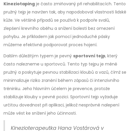
Kineziotaping
je často zmiňovaný při rehabilitacích. Tento
pružný tejp je navržen tak, aby napodoboval vlastnosti lidské
kůže. Ve většině případů se používá k podpoře svalů,
zlepšení krevního oběhu a snížení bolesti bez omezení
pohybu. Je příkladem jak pomocí jednoduché pásky
můžeme efektivně podporovat proces hojení.
Dalším důležitým typem je pevný
sportovní tejp
, který
často nalezneme u sportovců. Tento typ tejpu je méně
pružný a poskytuje pevnou stabilizaci kloubů a vazů, čímž se
minimalizuje riziko zranění během zápasů či intenzivního
tréninku. Jeho hlavním účelem je prevence, protože
stabilizuje klouby v pevné pozici. Sportovní tejp vyžaduje
určitou dovednost při aplikaci, jelikož nesprávné nalepení
může vést ke snížení jeho účinnosti.
Kinezioterapeutka Hana Vostárová v