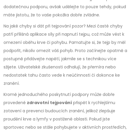
dodatečnou podporu, avšak udělejte to pouze tehdy, pokud
máte jistotu, že to vaše pokožka dobře zvládne.
Na jaké chyby si dát při tejpování pozor? Mezi časté chyby
patří přílišná aplikace síly při napnutí tejpu, což může vést k
omezení oběhu krve či pohybu. Pamatujte si, že tejp by měl
podpořit, nikoliv omezit váš pohyb. Proto začínejte opatrně a
postupně přidávejte napětí, jakmile se s technikou více
sžijete. Uživatelské zkušenosti odhalují, že přemíra nebo
nedostatek tahu často vede k neúčinnosti či dokonce ke
zranění.
Kromě jednoduchého poskytnutí podpory může dobře
provedené
zdravotní tejpování
přispět k rychlejšímu
zotavení a prevenci budoucích zranění, jelikož zlepšuje
proudění krve a lymfy v postižené oblasti. Pokud jste
sportovec nebo se stále pohybujete v aktivních prostředích,