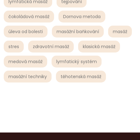
lymfatická masáž
tejpování
čokoládová masáž
Dornova metoda
úleva od bolesti
masážní baňkování
masáž
stres
zdravotní masáž
klasická masáž
medová masáž
lymfatický systém
masážní techniky
těhotenská masáž