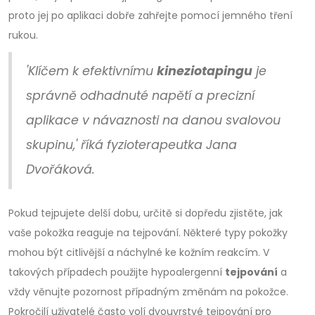
proto jej po aplikaci dobře zahřejte pomocí jemného tření
rukou.
'Klíčem k efektivnímu
kineziotapingu
je
správně odhadnuté napětí a precizní
aplikace v návaznosti na danou svalovou
skupinu,' říká fyzioterapeutka Jana
Dvořáková.
Pokud tejpujete delší dobu, určitě si dopředu zjistěte, jak
vaše pokožka reaguje na tejpování. Některé typy pokožky
mohou být citlivější a náchylné ke kožním reakcím. V
takových případech použijte hypoalergenní
tejpování
a
vždy věnujte pozornost případným změnám na pokožce.
Pokročilí uživatelé často volí dvouvrstvé tejpování pro