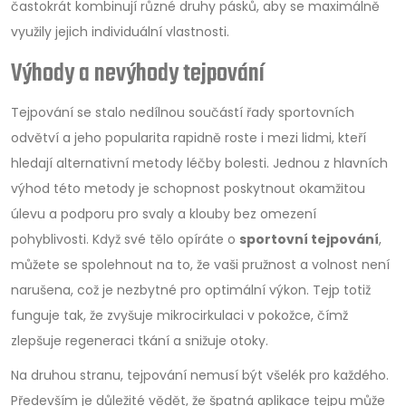
častokrát kombinují různé druhy pásků, aby se maximálně
využily jejich individuální vlastnosti.
Výhody a nevýhody tejpování
Tejpování se stalo nedílnou součástí řady sportovních
odvětví a jeho popularita rapidně roste i mezi lidmi, kteří
hledají alternativní metody léčby bolesti. Jednou z hlavních
výhod této metody je schopnost poskytnout okamžitou
úlevu a podporu pro svaly a klouby bez omezení
pohyblivosti. Když své tělo opíráte o
sportovní tejpování
,
můžete se spolehnout na to, že vaši pružnost a volnost není
narušena, což je nezbytné pro optimální výkon. Tejp totiž
funguje tak, že zvyšuje mikrocirkulaci v pokožce, čímž
zlepšuje regeneraci tkání a snižuje otoky.
Na druhou stranu, tejpování nemusí být všelék pro každého.
Především je důležité vědět, že špatná aplikace tejpu může