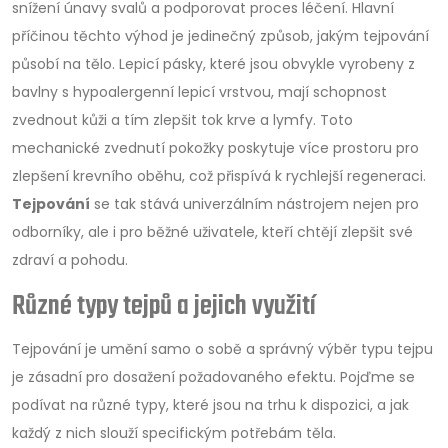
snížení únavy svalů a podporovat proces léčení. Hlavní
příčinou těchto výhod je jedinečný způsob, jakým tejpování
působí na tělo. Lepicí pásky, které jsou obvykle vyrobeny z
bavlny s hypoalergenní lepicí vrstvou, mají schopnost
zvednout kůži a tím zlepšit tok krve a lymfy. Toto
mechanické zvednutí pokožky poskytuje více prostoru pro
zlepšení krevního oběhu, což přispívá k rychlejší regeneraci.
Tejpování
se tak stává univerzálním nástrojem nejen pro
odborníky, ale i pro běžné uživatele, kteří chtějí zlepšit své
zdraví a pohodu.
Různé typy tejpů a jejich využití
Tejpování je umění samo o sobě a správný výběr typu tejpu
je zásadní pro dosažení požadovaného efektu. Pojďme se
podívat na různé typy, které jsou na trhu k dispozici, a jak
každý z nich slouží specifickým potřebám těla.