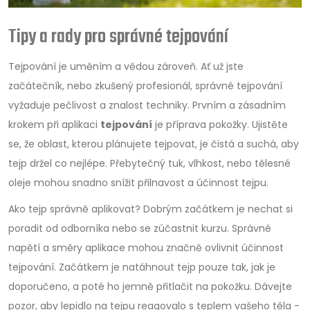
Tipy a rady pro správné tejpování
Tejpování je uměním a vědou zároveň. Ať už jste
začátečník, nebo zkušený profesionál, správné tejpování
vyžaduje pečlivost a znalost techniky. Prvním a zásadním
krokem při aplikaci
tejpování
je příprava pokožky. Ujistěte
se, že oblast, kterou plánujete tejpovat, je čistá a suchá, aby
tejp držel co nejlépe. Přebytečný tuk, vlhkost, nebo tělesné
oleje mohou snadno snížit přilnavost a účinnost tejpu.
Ako tejp správně aplikovat? Dobrým začátkem je nechat si
poradit od odborníka nebo se zúčastnit kurzu. Správné
napětí a směry aplikace mohou značně ovlivnit účinnost
tejpování. Začátkem je natáhnout tejp pouze tak, jak je
doporučeno, a poté ho jemně přitlačit na pokožku. Dávejte
pozor, aby lepidlo na tejpu reagovalo s teplem vašeho těla -