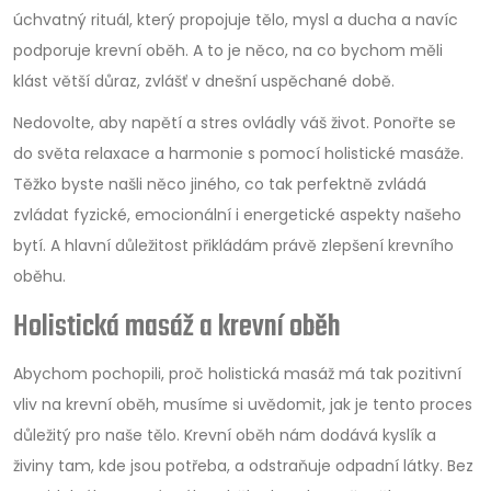
úchvatný rituál, který propojuje tělo, mysl a ducha a navíc
podporuje krevní oběh. A to je něco, na co bychom měli
klást větší důraz, zvlášť v dnešní uspěchané době.
Nedovolte, aby napětí a stres ovládly váš život. Ponořte se
do světa relaxace a harmonie s pomocí holistické masáže.
Těžko byste našli něco jiného, co tak perfektně zvládá
zvládat fyzické, emocionální i energetické aspekty našeho
bytí. A hlavní důležitost přikládám právě zlepšení krevního
oběhu.
Holistická masáž a krevní oběh
Abychom pochopili, proč holistická masáž má tak pozitivní
vliv na krevní oběh, musíme si uvědomit, jak je tento proces
důležitý pro naše tělo. Krevní oběh nám dodává kyslík a
živiny tam, kde jsou potřeba, a odstraňuje odpadní látky. Bez