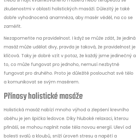
zkušenostmi v oblasti holistických masáží. Důlezitý je také
dobře vyhodnocená anamnéza, aby masér věděl, na co se
zaměřit.
Nezapomeňte na pravidelnost. I když se může zdát, že jediná
masáž může udělat divy, pravda je taková, že pravidelnost je
klíčová. Taky je dobré vzít v potaz, že každý jsme jedinečný a
to, co může fungovat pro jednoho, nemusí nezbytně
fungovat pro druhého. Proto je důležité poslouchat své tělo
a komunikovat se svým masérem.
Přínosy holistické masáže
Holistická masáž nabízí mnoho výhod a zlepšení krevního
oběhu je jen špička ledovce. Díky hluboké relaxaci, kterou
přináší, se mohou naplnit naše těla novou energií. Uleví od
bolesti svalů a kloubů, sníží úroveň stresu a napětí a