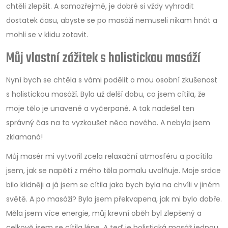
chtěli zlepšit. A samozřejmě, je dobré si vždy vyhradit
dostatek času, abyste se po masáži nemuseli nikam hnát a
mohli se v klidu zotavit.
Můj vlastní zážitek s holistickou masáží
Nyní bych se chtěla s vámi podělit o mou osobní zkušenost
s holistickou masáží. Byla už delší dobu, co jsem cítila, že
moje tělo je unavené a vyčerpané. A tak nadešel ten
správný čas na to vyzkoušet něco nového. A nebyla jsem
zklamaná!
Můj masér mi vytvořil zcela relaxační atmosféru a pocítila
jsem, jak se napětí z mého těla pomalu uvolňuje. Moje srdce
bilo klidněji a já jsem se cítila jako bych byla na chvíli v jiném
světě. A po masáži? Byla jsem překvapena, jak mi bylo dobře.
Měla jsem více energie, můj krevní oběh byl zlepšený a
celkově jsem se cítila lépe. A teď je holistická masáž jednou