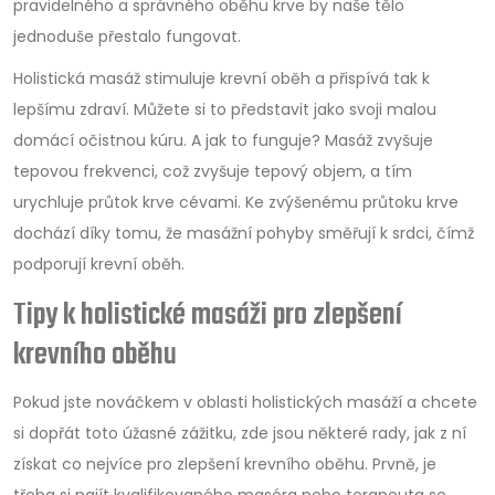
pravidelného a správného oběhu krve by naše tělo
jednoduše přestalo fungovat.
Holistická masáž stimuluje krevní oběh a přispívá tak k
lepšímu zdraví. Můžete si to představit jako svoji malou
domácí očistnou kúru. A jak to funguje? Masáž zvyšuje
tepovou frekvenci, což zvyšuje tepový objem, a tím
urychluje průtok krve cévami. Ke zvýšenému průtoku krve
dochází díky tomu, že masážní pohyby směřují k srdci, čímž
podporují krevní oběh.
Tipy k holistické masáži pro zlepšení
krevního oběhu
Pokud jste nováčkem v oblasti holistických masáží a chcete
si dopřát toto úžasné zážitku, zde jsou některé rady, jak z ní
získat co nejvíce pro zlepšení krevního oběhu. Prvně, je
třeba si najít kvalifikovaného maséra nebo terapeuta se