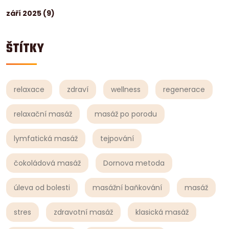
září 2025
(9)
ŠTÍTKY
relaxace
zdraví
wellness
regenerace
relaxační masáž
masáž po porodu
lymfatická masáž
tejpování
čokoládová masáž
Dornova metoda
úleva od bolesti
masážní baňkování
masáž
stres
zdravotní masáž
klasická masáž