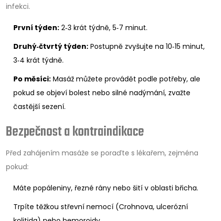
infekci.
První týden:
2‑3 krát týdně, 5‑7 minut.
Druhý‑čtvrtý týden:
Postupně zvyšujte na 10‑15 minut,
3‑4 krát týdně.
Po měsíci:
Masáž můžete provádět podle potřeby, ale
pokud se objeví bolest nebo silné nadýmání, zvažte
častější sezení.
Bezpečnost a kontraindikace
Před zahájením masáže se poraďte s lékařem, zejména
pokud:
Máte popáleniny, řezné rány nebo šití v oblasti břicha.
Trpíte těžkou střevní nemocí (Crohnova, ulcerózní
kolitida) nebo hemoroidy.