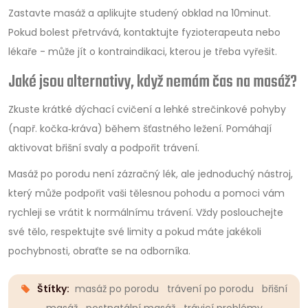
Zastavte masáž a aplikujte studený obklad na 10minut.
Pokud bolest přetrvává, kontaktujte fyzioterapeuta nebo
lékaře - může jít o kontraindikaci, kterou je třeba vyřešit.
Jaké jsou alternativy, když nemám čas na masáž?
Zkuste krátké dýchací cvičení a lehké strečinkové pohyby
(např. kočka‑kráva) během šťastného ležení. Pomáhají
aktivovat břišní svaly a podpořit trávení.
Masáž po porodu není zázračný lék, ale jednoduchý nástroj,
který může podpořit vaši tělesnou pohodu a pomoci vám
rychleji se vrátit k normálnímu trávení. Vždy poslouchejte
své tělo, respektujte své limity a pokud máte jakékoli
pochybnosti, obraťte se na odborníka.
Štítky:
masáž po porodu
trávení po porodu
břišní