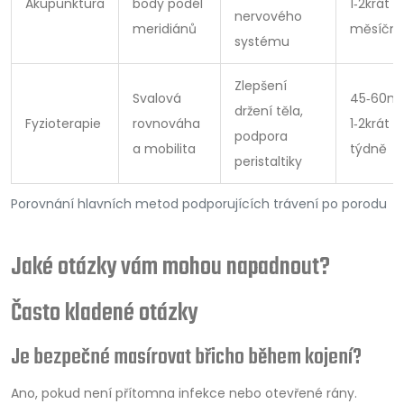
Akupunktura
body podél
1‑2krát
nervového
meridiánů
měsíčn
systému
Zlepšení
Svalová
45‑60mi
držení těla,
Fyzioterapie
rovnováha
1‑2krát
podpora
a mobilita
týdně
peristaltiky
Porovnání hlavních metod podporujících trávení po porodu
Jaké otázky vám mohou napadnout?
Často kladené otázky
Je bezpečné masírovat břicho během kojení?
Ano, pokud není přítomna infekce nebo otevřené rány.