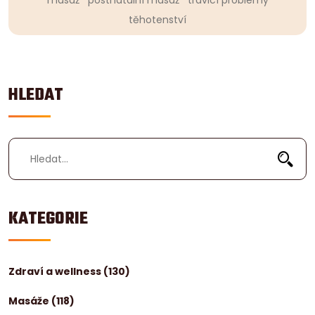
masáž
postnatální masáž
trávicí problémy
těhotenství
HLEDAT
KATEGORIE
Zdraví a wellness
(130)
Masáže
(118)