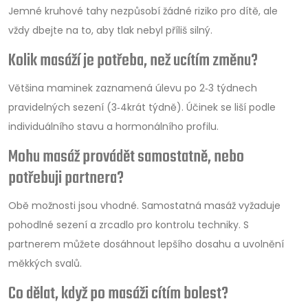
Jemné kruhové tahy nezpůsobí žádné riziko pro dítě, ale
vždy dbejte na to, aby tlak nebyl příliš silný.
Kolik masáží je potřeba, než ucítím změnu?
Většina maminek zaznamená úlevu po 2‑3 týdnech
pravidelných sezení (3‑4krát týdně). Účinek se liší podle
individuálního stavu a hormonálního profilu.
Mohu masáž provádět samostatně, nebo
potřebuji partnera?
Obě možnosti jsou vhodné. Samostatná masáž vyžaduje
pohodlné sezení a zrcadlo pro kontrolu techniky. S
partnerem můžete dosáhnout lepšího dosahu a uvolnění
měkkých svalů.
Co dělat, když po masáži cítím bolest?