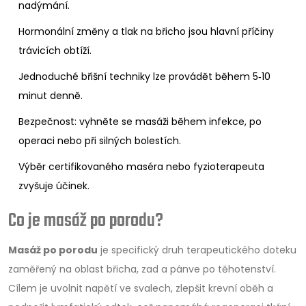
nadýmání.
Hormonální změny a tlak na břicho jsou hlavní příčiny
trávicích obtíží.
Jednoduché břišní techniky lze provádět během 5‑10
minut denně.
Bezpečnost: vyhněte se masáži během infekce, po
operaci nebo při silných bolestích.
Výběr certifikovaného maséra nebo fyzioterapeuta
zvyšuje účinek.
Co je masáž po porodu?
Masáž po porodu
je specifický druh terapeutického doteku
zaměřený na oblast břicha, zad a pánve po těhotenství.
Cílem je uvolnit napětí ve svalech, zlepšit krevní oběh a