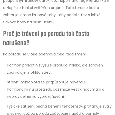
podpořit lymfatický odtok, což napomáhá regeneraci tkání
a zlepšuje funkci vnitřních orgánů.
Tato terapie často
zahrnuje jemné kruhové tahy, tahy podél střev a lehké
tlakové body na břišní stěnu.
Proč je trávení po porodu tak často
narušeno?
Po porodu se v těle odehrává celá řada změn:
Hormon prolaktin
zvyšuje produkci mléka, ale zároveň
zpomaluje motilitu střev.
.
Střevní mikrobiota se přizpůsobuje novému
hormonálnímu prostředí, což může vést k nadýmání a
nepravidelnému vyprazdňování.
Fyzické zatížení břicha během těhotenství protahuje svaly
a vaziva, což po porodu způsobuje napětí a pomalý