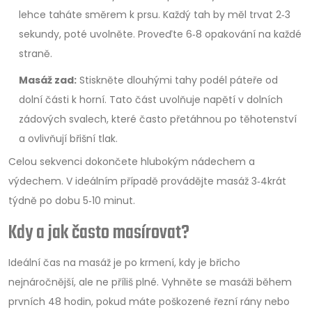
lehce taháte směrem k prsu. Každý tah by měl trvat 2‑3
sekundy, poté uvolněte. Proveďte 6‑8 opakování na každé
straně.
Masáž zad:
Stiskněte dlouhými tahy podél páteře od
dolní části k horní. Tato část uvolňuje napětí v dolních
zádových svalech, které často přetáhnou po těhotenství
a ovlivňují břišní tlak.
Celou sekvenci dokončete hlubokým nádechem a
výdechem. V ideálním případě provádějte masáž 3‑4krát
týdně po dobu 5‑10 minut.
Kdy a jak často masírovat?
Ideální čas na masáž je po krmení, kdy je břicho
nejnáročnější, ale ne příliš plné. Vyhněte se masáži během
prvních 48 hodin, pokud máte poškozené řezní rány nebo