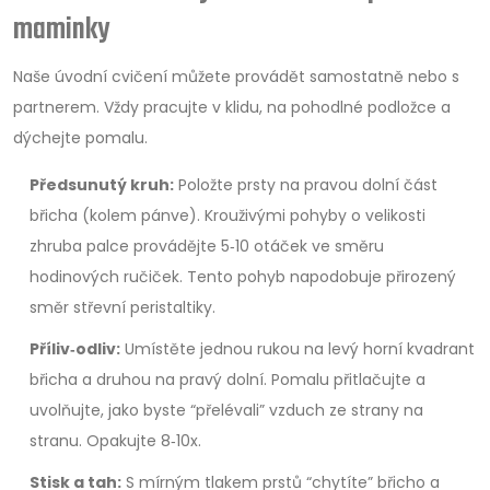
maminky
Naše úvodní cvičení můžete provádět samostatně nebo s
partnerem. Vždy pracujte v klidu, na pohodlné podložce a
dýchejte pomalu.
Předsunutý kruh:
Položte prsty na pravou dolní část
břicha (kolem pánve). Krouživými pohyby o velikosti
zhruba palce provádějte 5‑10 otáček ve směru
hodinových ručiček. Tento pohyb napodobuje přirozený
směr střevní peristaltiky.
Příliv‑odliv:
Umístěte jednou rukou na levý horní kvadrant
břicha a druhou na pravý dolní. Pomalu přitlačujte a
uvolňujte, jako byste “přelévali” vzduch ze strany na
stranu. Opakujte 8‑10x.
Stisk a tah:
S mírným tlakem prstů “chytíte” břicho a