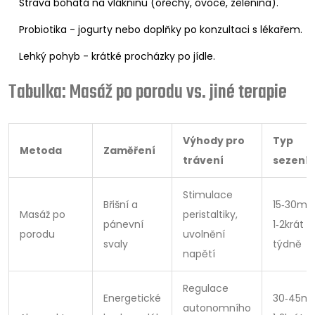
Strava bohatá na vlákninu (ořechy, ovoce, zelenina).
Probiotika - jogurty nebo doplňky po konzultaci s lékařem.
Lehký pohyb - krátké procházky po jídle.
Tabulka: Masáž po porodu vs. jiné terapie
Výhody pro
Typ
Metoda
Zaměření
trávení
sezení
Stimulace
Břišní a
15‑30min
Masáž po
peristaltiky,
pánevní
1‑2krát
porodu
uvolnění
svaly
týdně
napětí
Regulace
Energetické
30‑45mi
autonomního