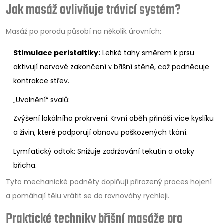
Jak masáž ovlivňuje trávicí systém?
Masáž po porodu působí na několik úrovních:
Stimulace peristaltiky:
Lehké tahy směrem k prsu
aktivují nervové zakončení v břišní stěně, což podněcuje
kontrakce střev.
„Uvolnění“ svalů:
Zvýšení lokálního prokrvení: Krvní oběh přináší více kyslíku
a živin, které podporují obnovu poškozených tkání.
Lymfatický odtok: Snižuje zadržování tekutin a otoky
břicha.
Tyto mechanické podněty doplňují přirozený proces hojení
a pomáhají tělu vrátit se do rovnováhy rychleji.
Praktické techniky břišní masáže pro