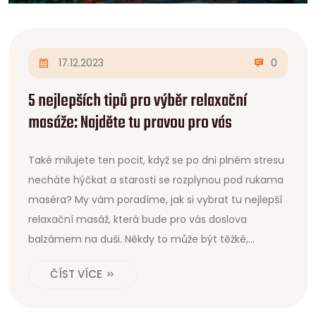
17.12.2023
0
5 nejlepších tipů pro výběr relaxační
masáže: Najděte tu pravou pro vás
Také milujete ten pocit, když se po dni plném stresu
necháte hýčkat a starosti se rozplynou pod rukama
maséra? My vám poradíme, jak si vybrat tu nejlepší
relaxační masáž, která bude pro vás doslova
balzámem na duši. Někdy to může být těžké,
protože je tolik možností, že se člověk nemůže
ČÍST VÍCE
rozhodnout, ale nebojte, mám pro vás pár triků.
Podělím se o své zkušenosti, aby vaše rozhodnutí