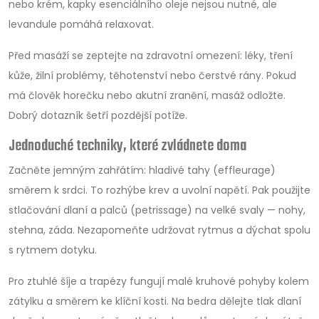
nebo krém, kapky esenciálního oleje nejsou nutné, ale
levandule pomáhá relaxovat.
Před masáží se zeptejte na zdravotní omezení: léky, tření
kůže, žilní problémy, těhotenství nebo čerstvé rány. Pokud
má člověk horečku nebo akutní zranění, masáž odložte.
Dobrý dotazník šetří pozdější potíže.
Jednoduché techniky, které zvládnete doma
Začněte jemným zahřátím: hladivé tahy (effleurage)
směrem k srdci. To rozhýbe krev a uvolní napětí. Pak použijte
stlačování dlaní a palců (petrissage) na velké svaly — nohy,
stehna, záda. Nezapomeňte udržovat rytmus a dýchat spolu
s rytmem dotyku.
Pro ztuhlé šíje a trapézy fungují malé kruhové pohyby kolem
zátylku a směrem ke klíční kosti. Na bedra dělejte tlak dlaní