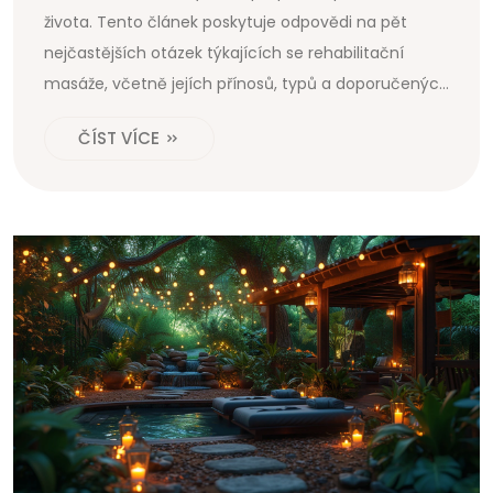
života. Tento článek poskytuje odpovědi na pět
nejčastějších otázek týkajících se rehabilitační
masáže, včetně jejích přínosů, typů a doporučených
prvků. Cílem je poskytnout užitečné informace,
ČÍST VÍCE
které pomohou lidem lépe porozumět tomu, co
mohou od rehabilitační masáže očekávat.