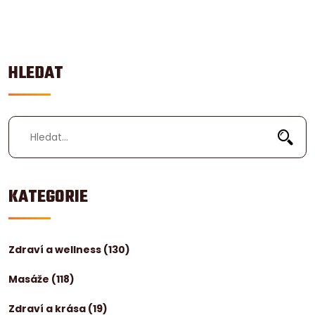
bylo co nejjednodušší a masáž co nejúčinnější. Těšit
se můžete na tipy týkající se druhů masáží,
prostředí, kvalifikace maséra a ještě další rady, které
vám pomohou učinit správnou volbu.
HLEDAT
KATEGORIE
Zdraví a wellness
(130)
Masáže
(118)
Zdraví a krása
(19)