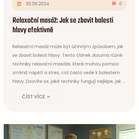
30.06.2024
0
Relaxační masáž: Jak se zbavit bolesti
hlavy efektivně
Relaxační masáž může být účinným způsobem, jak
se zbavit bolesti hlavy. Tento článek zkoumá různé
techniky relaxační masáže, které mohou pomoci
zmírnit napětí a stres, což často vede k bolestem
hlavy. Dozvíte se, jaké techniky fungují nejlépe, jak si
je aplikovat doma a jaké benefity může pravidelná
ČÍST VÍCE
masáž přinést vašemu zdraví.