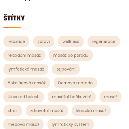
ŠTÍTKY
relaxace
zdraví
wellness
regenerace
relaxační masáž
masáž po porodu
lymfatická masáž
tejpování
čokoládová masáž
Dornova metoda
úleva od bolesti
masážní baňkování
masáž
stres
zdravotní masáž
klasická masáž
medová masáž
lymfatický systém