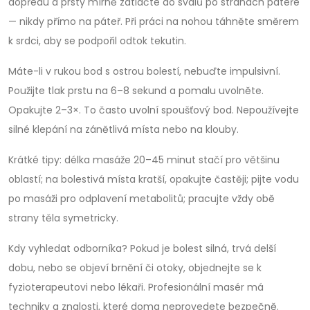
dopředu a prsty mírně zatlačte do svalů po stranách páteře
— nikdy přímo na páteř. Při práci na nohou táhněte směrem
k srdci, aby se podpořil odtok tekutin.
Máte-li v rukou bod s ostrou bolestí, nebuďte impulsivní.
Použijte tlak prstu na 6–8 sekund a pomalu uvolněte.
Opakujte 2–3×. To často uvolní spoušťový bod. Nepoužívejte
silné klepání na zánětlivá místa nebo na klouby.
Krátké tipy: délka masáže 20–45 minut stačí pro většinu
oblastí; na bolestivá místa kratší, opakujte častěji; pijte vodu
po masáži pro odplavení metabolitů; pracujte vždy obě
strany těla symetricky.
Kdy vyhledat odborníka? Pokud je bolest silná, trvá delší
dobu, nebo se objeví brnění či otoky, objednejte se k
fyzioterapeutovi nebo lékaři. Profesionální masér má
techniky a znalosti, které doma neprovedete bezpečně.