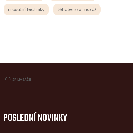
masážní techniky
těhotenská masáž
POSLEDNÍ NOVINKY