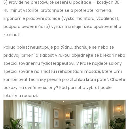
5) Pravidelně přestavujte sezení u počítače — každých 30–
45 minut vstaňte, protáhněte se a protřepte ramena.
Ergonomie pracovní stanice (výška monitoru, vzdálenost,
podpora bederní části) výrazně snižuje riziko opakovaného
ztuhnutí.
Pokud bolest neustupuje po týdnu, zhoršuje se nebo se
přidávají brnění a slabost v rukou, objednejte se k lékaři nebo
specializovanému fyzioterapeutovi. V Praze najdete salony
specializované na shiatsu i rehabilitační masáže, které umí
kombinovat techniky přesně pro ztuhlou krční páteř. Chcete
odkazy na ověřené salony? Rád pomohu vybrat podle
lokality a recenzí.