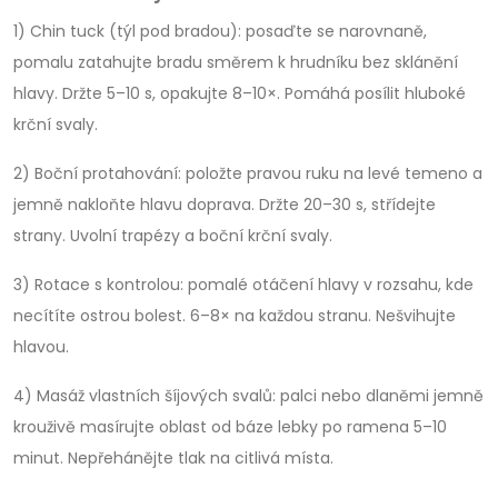
1) Chin tuck (týl pod bradou): posaďte se narovnaně,
pomalu zatahujte bradu směrem k hrudníku bez sklánění
hlavy. Držte 5–10 s, opakujte 8–10×. Pomáhá posílit hluboké
krční svaly.
2) Boční protahování: položte pravou ruku na levé temeno a
jemně nakloňte hlavu doprava. Držte 20–30 s, střídejte
strany. Uvolní trapézy a boční krční svaly.
3) Rotace s kontrolou: pomalé otáčení hlavy v rozsahu, kde
necítíte ostrou bolest. 6–8× na každou stranu. Nešvihujte
hlavou.
4) Masáž vlastních šíjových svalů: palci nebo dlaněmi jemně
krouživě masírujte oblast od báze lebky po ramena 5–10
minut. Nepřehánějte tlak na citlivá místa.