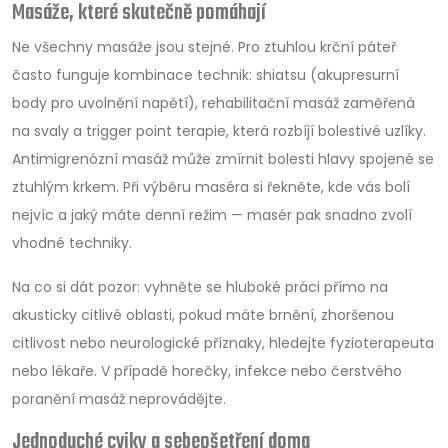
Masáže, které skutečně pomáhají
Ne všechny masáže jsou stejné. Pro ztuhlou krční páteř
často funguje kombinace technik: shiatsu (akupresurní
body pro uvolnění napětí), rehabilitační masáž zaměřená
na svaly a trigger point terapie, která rozbíjí bolestivé uzlíky.
Antimigrenózní masáž může zmírnit bolesti hlavy spojené se
ztuhlým krkem. Při výběru maséra si řekněte, kde vás bolí
nejvíc a jaký máte denní režim — masér pak snadno zvolí
vhodné techniky.
Na co si dát pozor: vyhněte se hluboké práci přímo na
akusticky citlivé oblasti, pokud máte brnění, zhoršenou
citlivost nebo neurologické příznaky, hledejte fyzioterapeuta
nebo lékaře. V případě horečky, infekce nebo čerstvého
poranění masáž neprovádějte.
Jednoduché cviky a sebeošetření doma