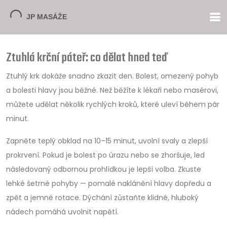
Ztuhlá krční páteř: co dělat hned teď
Ztuhlý krk dokáže snadno zkazit den. Bolest, omezený pohyb
a bolesti hlavy jsou běžné. Než běžíte k lékaři nebo masérovi,
můžete udělat několik rychlých kroků, které uleví během pár
minut.
Zapněte teplý obklad na 10–15 minut, uvolní svaly a zlepší
prokrvení. Pokud je bolest po úrazu nebo se zhoršuje, led
následovaný odbornou prohlídkou je lepší volba. Zkuste
lehké šetrné pohyby — pomalé naklánění hlavy dopředu a
zpět a jemné rotace. Dýchání zůstaňte klidné, hluboký
nádech pomáhá uvolnit napětí.