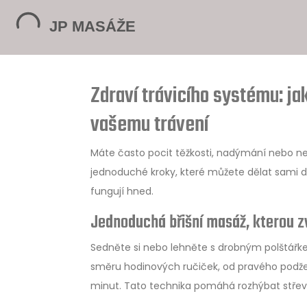
Zdraví trávicího systému: j
vašemu trávení
Máte často pocit těžkosti, nadýmání nebo nepra
jednoduché kroky, které můžete dělat sami d
fungují hned.
Jednoduchá břišní masáž, kterou z
Sedněte si nebo lehněte s drobným polštářkem
směru hodinových ručiček, od pravého podžeb
minut. Tato technika pomáhá rozhýbat střeva