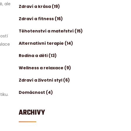
ě, ale
Zdraví a krása
(19)
Zdraví a fitness
(16)
Těhotenství a mateřství
(15)
ostí
Alternativní terapie
(14)
ulace
Rodina a děti
(13)
Wellness a relaxace
(9)
Zdraví a životní styl
(6)
Domácnost
(4)
tiku.
ARCHIVY