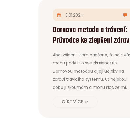
3.01.2024
Dornova metoda a trávení:
Průvodce ke zlepšení zdrav
trávicího systému
Ahoj všichni, jsem nadšená, že se s vá
mohu podělit o své zkušenosti s
Dornovou metodou a její účinky na
zdraví trávicího systému. Už nějakou
dobu ji zkoumám a mohu říct, že mi
velmi změnila život. Jemné posuny a
ČÍST VÍCE
správné držení těla mohou opravdu
udělat divy pro naše břicho a jeho
funkčnost. S Dornovou metodou se c
lehčí a energičtější. Tak pojďte se m