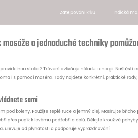
Zatejpování krku
Indická ma
ak masáže a jednoduché techniky pomůžo
videlnou stolici? Trávení ovlivňuje náladu i energii. Naštěstí ex
oma i s pomocí maséra. Tady najdete konkrétní, praktické rady,
vládnete sami
 pod koleny. Použijte teplé ruce a jemný olej. Masírujte břicho
ří přes pupík k levému podžebří a dolů. Dělejte krouživé pohyby
, ulevuje od plynatosti a podporuje vyprazdňování.