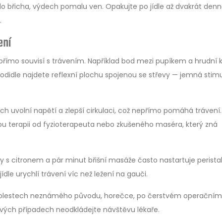
o břicha, výdech pomalu ven. Opakujte po jídle až dvakrát denn
.
ení
é přímo souvisí s trávením. Například bod mezi pupíkem a hrudní k
hodidle najdete reflexní plochu spojenou se střevy — jemná stim
 uvolní napětí a zlepší cirkulaci, což nepřímo pomáhá trávení.
u terapii od fyzioterapeuta nebo zkušeného maséra, který zná
dy s citronem a pár minut břišní masáže často nastartuje peristal
ídle urychlí trávení víc než ležení na gauči.
 bolestech neznámého původu, horečce, po čerstvém operačním
kových případech neodkládejte návštěvu lékaře.