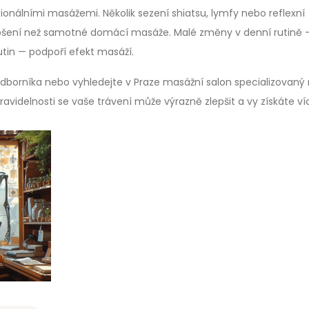
onálními masážemi. Několik sezení shiatsu, lymfy nebo reflexní
zlepšení než samotné domácí masáže. Malé změny v denní rutině 
utin — podpoří efekt masáží.
odborníka nebo vyhledejte v Praze masážní salon specializovaný
ravidelnosti se vaše trávení může výrazně zlepšit a vy získáte ví