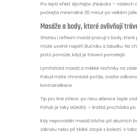
Pro lepší efekt dýchejte zhluboka — nádech d
počkejte minimálně 30 minut po velkém jídle
Masáže a body, které ovlivňují tráv
Shiatsu i reflexní masáž pracují s body, kter
může uvolnit napětí žlučníku a žaludku. Na c
prstů pomůže, když je trávení pomalejší.
Lymfatická masáž a měkké techniky na zádech
Pokud máte chronické potíže, zvažte odborno
kontraindikace.
Tip pro líné střevo: po ránu sklenice teplé vo
Pohyb je taky důležitý — krátká procházka po j
Kdy neprovádět masáž břicha: při akutních
zákroku nebo při těžké zácpě s bolestí. V ta