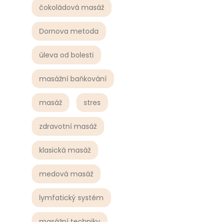
čokoládová masáž
Dornova metoda
úleva od bolesti
masážní baňkování
masáž
stres
zdravotní masáž
klasická masáž
medová masáž
lymfatický systém
masážní techniky