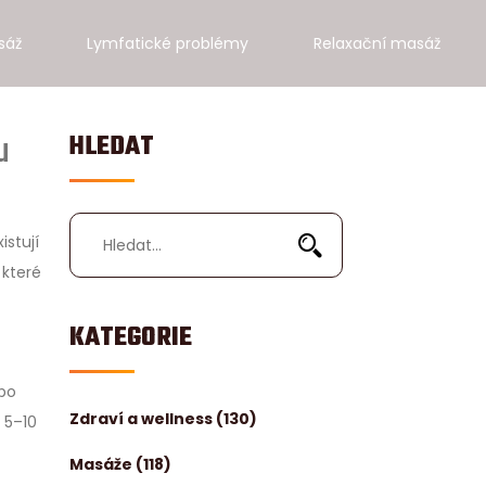
sáž
Lymfatické problémy
Relaxační masáž
u
HLEDAT
istují
 které
KATEGORIE
 po
Zdraví a wellness
(130)
 5–10
Masáže
(118)