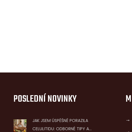
POSLEDNÍ NOVINKY
M
JAK JSEM ÚSPĚŠNĚ PORAZILA
CELULITIDU: ODBORNÉ TIPY A