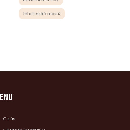
těhotenská masáž
ENU
O nás