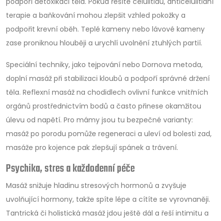
podpoří detoxikaci těla. Pokud řešíte celulitidu, anticelulitidní
terapie a baňkování mohou zlepšit vzhled pokožky a
podpořit krevní oběh. Teplé kameny nebo lávové kameny
zase proniknou hlouběji a urychlí uvolnění ztuhlých partií.
Speciální techniky, jako tejpování nebo Dornova metoda,
doplní masáž při stabilizaci kloubů a podpoří správné držení
těla. Reflexní masáž na chodidlech ovlivní funkce vnitřních
orgánů prostřednictvím bodů a často přinese okamžitou
úlevu od napětí. Pro mámy jsou tu bezpečné varianty:
masáž po porodu pomůže regeneraci a uleví od bolesti zad,
masáže pro kojence pak zlepšují spánek a trávení.
Psychika, stres a každodenní péče
Masáž snižuje hladinu stresových hormonů a zvyšuje
uvolňující hormony, takže spíte lépe a cítíte se vyrovnaněji.
Tantrická či holistická masáž jdou ještě dál a řeší intimitu a