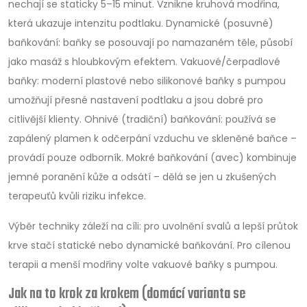
nechají se staticky 5–15 minut. Vznikne kruhová modřina,
která ukazuje intenzitu podtlaku. Dynamické (posuvné)
baňkování: baňky se posouvají po namazaném těle, působí
jako masáž s hloubkovým efektem. Vakuové/čerpadlové
baňky: moderní plastové nebo silikonové baňky s pumpou
umožňují přesné nastavení podtlaku a jsou dobré pro
citlivější klienty. Ohnivé (tradiční) baňkování: používá se
zapálený plamen k odčerpání vzduchu ve skleněné baňce –
provádí pouze odborník. Mokré baňkování (avec) kombinuje
jemné poranění kůže a odsátí – dělá se jen u zkušených
terapeuťů kvůli riziku infekce.
Výběr techniky záleží na cíli: pro uvolnění svalů a lepší průtok
krve stačí statické nebo dynamické baňkování. Pro cílenou
terapii a menší modřiny volte vakuové baňky s pumpou.
Jak na to krok za krokem (domácí varianta se