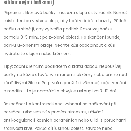
silikonovými baňkami)
Připrav si silikonové baňky, masážní olej a čistý ručník. Namaž
místo tenkou vrstvou oleje, aby baňky dobře klouzaly. Přitlač
baňku a stlač ji, aby vytvořila podtlak. Posouvej baňku
pomalu 3–5 minut po zvolené oblasti. Po skončení sundej
baňku uvolněním okraje. Nechte kůži odpočinout a kůži
hydratujte olejem nebo krémem.
Tipy: začni s lehčím podtlakem a kratší dobou. Nepoužívej
baňky na kůži s otevřenými ranami, ekzémy nebo přímo nad
zánětlivými žílami. Po prvním použití si všimneš začervenání
a modřin – to je normální a obvykle ustoupí za 3–10 dní.
Bezpečnost a kontraindikace: vyhnout se baňkování při
horečce, těhotenství v prvním trimestru, užívání
antikoagulancií, kožních poraněních nebo u lidí s poruchami
srážlivosti krve. Pokud cítíš silnou bolest, závratě nebo