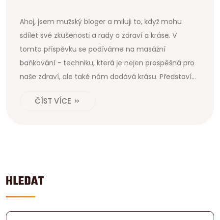
Ahoj, jsem mužský bloger a miluji to, když mohu
sdílet své zkušenosti a rady o zdraví a kráse. V
tomto příspěvku se podíváme na masážní
baňkování - techniku, která je nejen prospěšná pro
naše zdraví, ale také nám dodává krásu. Představím
vám různé techniky baňkování a probereme jejich
ČÍST VÍCE
výhody. Přidejte se ke mně v této zajímavé a
odhalující diskusi o tom, jak může baňkování
obohatit naše životy.
HLEDAT