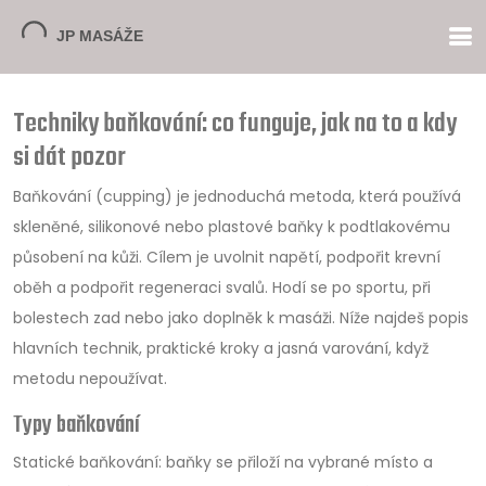
Techniky baňkování: co funguje, jak na to a kdy
si dát pozor
Baňkování (cupping) je jednoduchá metoda, která používá
skleněné, silikonové nebo plastové baňky k podtlakovému
působení na kůži. Cílem je uvolnit napětí, podpořit krevní
oběh a podpořit regeneraci svalů. Hodí se po sportu, při
bolestech zad nebo jako doplněk k masáži. Níže najdeš popis
hlavních technik, praktické kroky a jasná varování, když
metodu nepoužívat.
Typy baňkování
Statické baňkování: baňky se přiloží na vybrané místo a