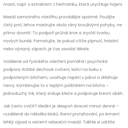
masti, např. s extraktem z heřmánku, která urychluje hojení.
Masáž samotného nástřihu provádějte opatrně. Použijte
čistý prst, lehce masírujte okolo rány krouživými pohyby, ne
přímo dovnitř. To podpoří průtok krve a zrychlí tvorbu
nových buněk. Pamatujte, že pokud cítíte pípnutí, hnisání
nebo výrazný zápach, je čas zavolat lékaře.
Vzdáleně od fyzického ošetření pomáhá i psychická
podpora. Krátké dechové cvičení, ležící na boku s
podpořeným břichem, uvolňuje napětí v pánvi a zklidňuje
nervy. Kombinujte to s teplým polštářem na břicho –
jednoduchý trik, který snižuje křeče a podporuje krevní oběh.
Jak často cvičit? Ideální je alespoň dvacet minut denně –
rozdělené do několika bloků. Ranní protahování, po krmení
lehký výpad a večerní relaxační masáž. Takhle si udržíte