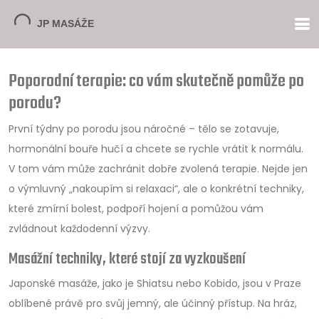
Poporodní terapie: co vám skutečně pomůže po
porodu?
První týdny po porodu jsou náročné – tělo se zotavuje,
hormonální bouře hučí a chcete se rychle vrátit k normálu.
V tom vám může zachránit dobře zvolená terapie. Nejde jen
o výmluvný „nakoupím si relaxaci“, ale o konkrétní techniky,
které zmírní bolest, podpoří hojení a pomůžou vám
zvládnout každodenní výzvy.
Masážní techniky, které stojí za vyzkoušení
Japonské masáže, jako je Shiatsu nebo Kobido, jsou v Praze
oblíbené právě pro svůj jemný, ale účinný přístup. Na hráz,