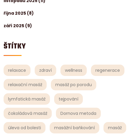
listopadu 2025
(11)
října 2025
(8)
září 2025
(9)
ŠTÍTKY
relaxace
zdraví
wellness
regenerace
relaxační masáž
masáž po porodu
lymfatická masáž
tejpování
čokoládová masáž
Dornova metoda
úleva od bolesti
masážní baňkování
masáž