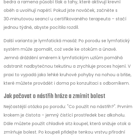
bedra a ramena působí tlak a tahy, které aktivují krevní
oběh a uvolňují napětí. Pokud jste nováček, začněte s
30‑minutovou seancí u certifikovaného terapeuta – stačí
jednou týdně, abyste pocítila rozdíl.
Další varianta je lymfatická masáž. Po porodu se lymfatický
systém může zpomalit, což vede ke otokům a únavě.
Jemná dráždění směrem k lymfatickým uzlům pomáhá
odstranit nadbytečnou tekutinu a zrychluje proces hojení. V
praxi to vypadá jako lehké kruhové pohyby na nohou a břiše,
které můžete provádět i doma po konzultaci s odborníkem.
Jak pečovat o nástřih hráze a zmírnit bolest
Nejčastější otázka po porodu: "Co použít na nástřih?". Prvním
krokem je čistota – jemný čistící prostředek bez alkoholu.
Dále můžete použít chladivé sitz‑koupel, která snižuje otok a
zmírňuje bolest. Po koupeli přidejte tenkou vrstvu přírodní