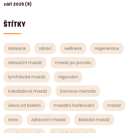
září 2025
(9)
ŠTÍTKY
relaxace
zdraví
wellness
regenerace
relaxační masáž
masáž po porodu
lymfatická masáž
tejpování
čokoládová masáž
Dornova metoda
úleva od bolesti
masážní baňkování
masáž
stres
zdravotní masáž
klasická masáž