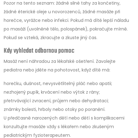
Pozor na tento seznam: žádné silné tahy za končetiny,
žádné éterické oleje u novorozenců, žádné masáže při
horečce, vyrážce nebo infekci. Pokud má dítě lepší náladu
po masáži (uvolněné tělo, polospánek), pokračujte mírně.
Pokud se vzteká, zkracujte a zkuste jiný čas.
Kdy vyhledat odbornou pomoc
Masáž není náhradou za lékařské ošetření. Zavolejte
pediatra nebo jděte na pohotovost, když dítě má:
horečku, dušnost, nevysvětlitelný pláč nebo apatii;
nezhojený pupík, krvácení nebo výtok z rány;
přetrvávající zvracení, průjem nebo dehydrataci;
známky bolesti, hrboly nebo otoky po poranění.
U předčasně narozených dětí nebo dětí s komplikacemi
konzultujte masáže vždy s lékařem nebo zkušeným
pediatrickým fyzioterapeutem.