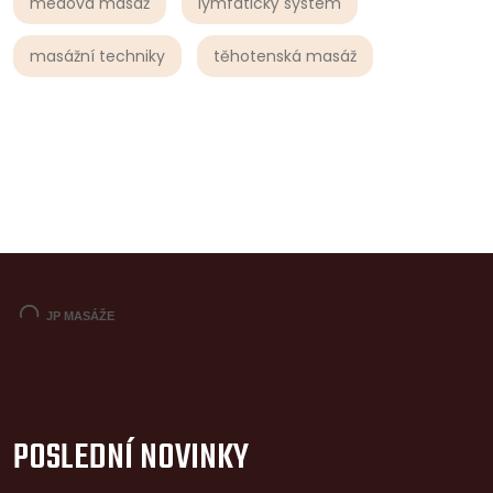
medová masáž
lymfatický systém
masážní techniky
těhotenská masáž
POSLEDNÍ NOVINKY