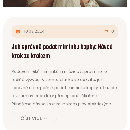
10.03.2024
0
Jak správně podat miminku kapky: Návod
krok za krokem
Podávání léků miminkům může být pro mnoho
rodičů výzvou. V tomto článku se dozvíte, jak
správně a bezpečně podat miminku kapky, ať už jde
o vitamíny nebo léky předepsané lékařem.
Přinášíme návod krok za krokem plný praktických
rad, zajímavostí a expertních doporučení pro
ČÍST VÍCE
snadnější a efektivnější podávání kapek vašim
nejmenším.