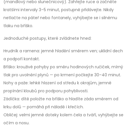
(mandlový nebo slunečnicový). Zahřejte ruce a začněte
kratšími intervaly 3–5 minut, postupně přidávejte. Nikdy
netlačte na páteř nebo fontanely, vyhýbejte se i silnému
tlaku na bříško.
Jednoduché postupy, které zvládnete hned:
Hrudník a ramena: jemné hladění směrem ven; uklidní dech
a podpoří kontakt.
Bříško: krouživé pohyby po směru hodinových ručiček, mírný
tlak pro uvolnění plynů — po krmení počkejte 30–40 minut.
Nohy a paže: lehké hlazení od středu k okrajům, jemné
propínání kloubů pro podporu pohyblivosti.
Zádíčka: dítě položte na bříško a hladíte záda směrem od
krku dolů — pomáhá při náladě i křečích.
Obličej: velmi jemné doteky kolem čela a tváří, vyhýbejte se
očím a nosu.