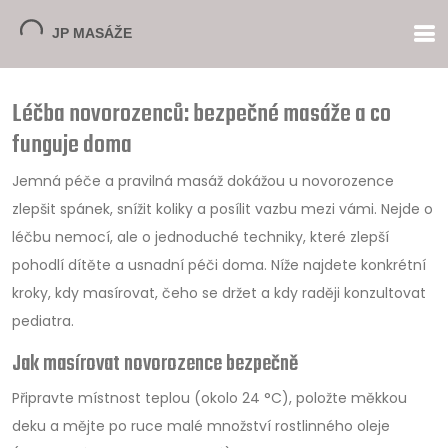
Léčba novorozenců: bezpečné masáže a co
funguje doma
Jemná péče a pravilná masáž dokážou u novorozence
zlepšit spánek, snížit koliky a posílit vazbu mezi vámi. Nejde o
léčbu nemocí, ale o jednoduché techniky, které zlepší
pohodlí dítěte a usnadní péči doma. Níže najdete konkrétní
kroky, kdy masírovat, čeho se držet a kdy raději konzultovat
pediatra.
Jak masírovat novorozence bezpečně
Připravte místnost teplou (okolo 24 °C), položte měkkou
deku a mějte po ruce malé množství rostlinného oleje