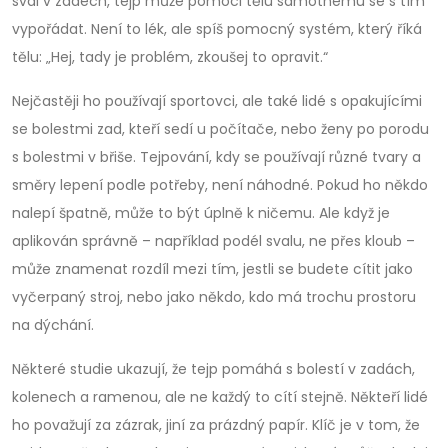
sval v zádech, tejp může pomoci tělu samotnému se s tím
vypořádat. Není to lék, ale spíš pomocný systém, který říká
tělu: „Hej, tady je problém, zkoušej to opravit.“
Nejčastěji ho používají sportovci, ale také lidé s opakujícími
se bolestmi zad, kteří sedí u počítače, nebo ženy po porodu
s bolestmi v břiše.
Tejpování
,
kdy se používají různé tvary a
směry lepení podle potřeby
, není náhodné. Pokud ho někdo
nalepí špatně, může to být úplně k ničemu. Ale když je
aplikován správně – například podél svalu, ne přes kloub –
může znamenat rozdíl mezi tím, jestli se budete cítit jako
vyčerpaný stroj, nebo jako někdo, kdo má trochu prostoru
na dýchání.
Některé studie ukazují, že tejp pomáhá s bolestí v zadách,
kolenech a ramenou, ale ne každý to cítí stejně. Někteří lidé
ho považují za zázrak, jiní za prázdný papír. Klíč je v tom, že