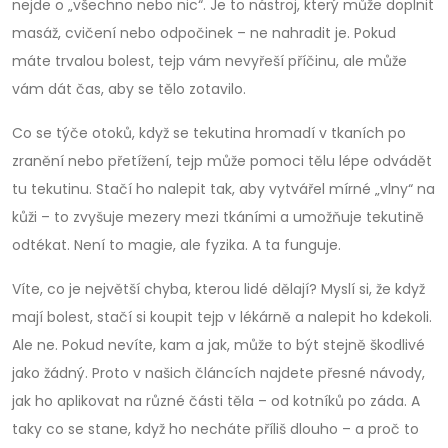
nejde o „všechno nebo nic“. Je to nástroj, který může doplnit
masáž, cvičení nebo odpočinek – ne nahradit je. Pokud
máte trvalou bolest, tejp vám nevyřeší příčinu, ale může
vám dát čas, aby se tělo zotavilo.
Co se týče
otoků
,
když se tekutina hromadí v tkaních po
zranění nebo přetížení
, tejp může pomoci tělu lépe odvádět
tu tekutinu. Stačí ho nalepit tak, aby vytvářel mírné „vlny“ na
kůži – to zvyšuje mezery mezi tkáními a umožňuje tekutině
odtékat. Není to magie, ale fyzika. A ta funguje.
Víte, co je největší chyba, kterou lidé dělají? Myslí si, že když
mají bolest, stačí si koupit tejp v lékárně a nalepit ho kdekoli.
Ale ne. Pokud nevíte, kam a jak, může to být stejně škodlivé
jako žádný. Proto v našich článcích najdete přesné návody,
jak ho aplikovat na různé části těla – od kotníků po záda. A
taky co se stane, když ho necháte příliš dlouho – a proč to