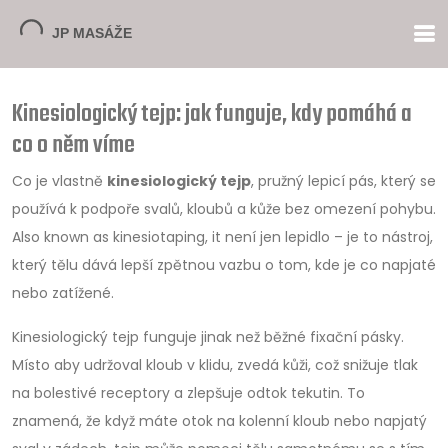
Kinesiologický tejp: jak funguje, kdy pomáhá a
co o něm víme
Co je vlastně
kinesiologický tejp
,
pružný lepicí pás, který se
používá k podpoře svalů, kloubů a kůže bez omezení pohybu
.
Also known as
kinesiotaping
, it
není jen lepidlo – je to nástroj,
který tělu dává lepší zpětnou vazbu o tom, kde je co napjaté
nebo zatížené
.
Kinesiologický tejp funguje jinak než běžné fixační pásky.
Místo aby udržoval kloub v klidu,
zvedá kůži
,
což snižuje tlak
na bolestivé receptory a zlepšuje odtok tekutin
. To
znamená, že když máte otok na kolenní kloub nebo napjatý