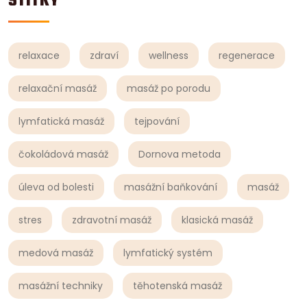
ŠTÍTKY
relaxace
zdraví
wellness
regenerace
relaxační masáž
masáž po porodu
lymfatická masáž
tejpování
čokoládová masáž
Dornova metoda
úleva od bolesti
masážní baňkování
masáž
stres
zdravotní masáž
klasická masáž
medová masáž
lymfatický systém
masážní techniky
těhotenská masáž