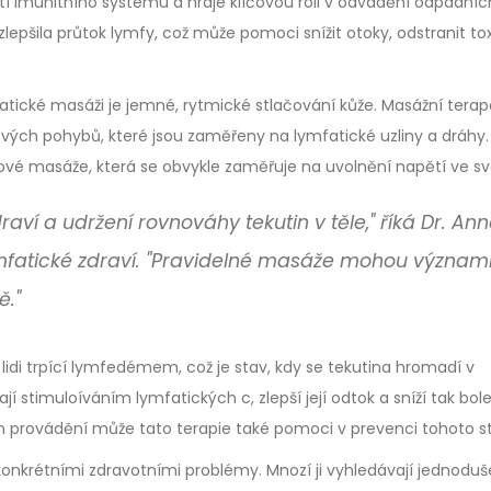
 imunitního systému a hraje klíčovou roli v odvádění odpadníc
zlepšila průtok lymfy, což může pomoci snížit otoky, odstranit to
atické masáži je jemné, rytmické stlačování kůže. Masážní tera
vých pohybů, které jsou zaměřeny na lymfatické uzliny a dráhy
lové masáže, která se obvykle zaměřuje na uvolnění napětí ve sv
aví a udržení rovnováhy tekutin v těle," říká Dr. An
fatické zdraví. "Pravidelné masáže mohou význa
ě."
idi trpící lymfedémem, což je stav, kdy se tekutina hromadí v
stimuloíváním lymfatických c, zlepší její odtok a sníží tak bole
ém provádění může tato terapie také pomoci v prevenci tohoto s
konkrétními zdravotními problémy. Mnozí ji vyhledávají jednoduš