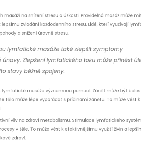
ch masáží na snížení stresu a úzkosti. Pravidelná masáž může mí
 lepšímu zvládání každodenního stresu. Lidé, kteří využívají lymf
pohody a snížení úrovně stresu.
ou lymfatické masáže také zlepšit symptomy
 únavy. Zlepšení lymfatického toku může přinést úl
ito stavy běžně spojeny.
 být lymfatické masáže významnou pomocí. Zánět může být bolest
se tělo může lépe vypořádat s příčinami zánětu. To může vést k
.
tivní vliv na zdraví metabolismu. Stimulace lymfatického systé
cesy v těle. To může vést k efektivnějšímu využití živin a lepš
kové zdraví.