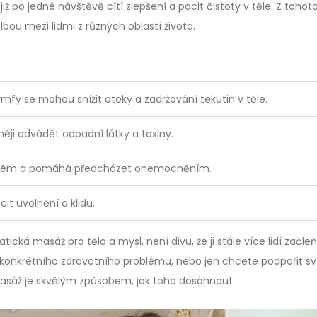
 již po jedné návštěvě cítí zlepšení a pocit čistoty v těle. Z tohot
ou mezi lidmi z různých oblastí života.
mfy se mohou snížit otoky a zadržování tekutin v těle.
ěji odvádět odpadní látky a toxiny.
systém a pomáhá předcházet onemocněním.
it uvolnění a klidu.
ká masáž pro tělo a mysl, není divu, že ji stále více lidí začle
d konkrétního zdravotního problému, nebo jen chcete podpořit sv
masáž je skvělým způsobem, jak toho dosáhnout.