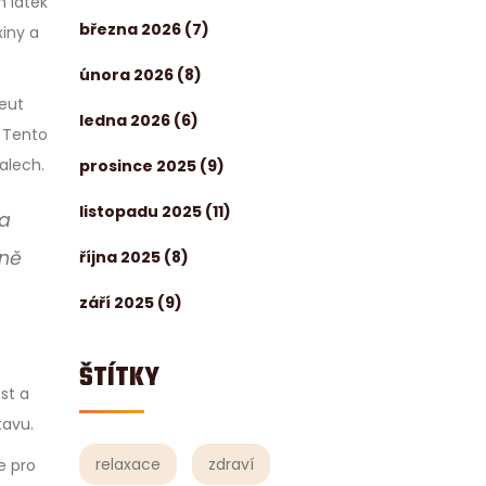
h látek
března 2026
(7)
xiny a
února 2026
(8)
peut
ledna 2026
(6)
. Tento
alech.
prosince 2025
(9)
listopadu 2025
(11)
na
mně
října 2025
(8)
září 2025
(9)
ŠTÍTKY
st a
tavu.
relaxace
zdraví
e pro