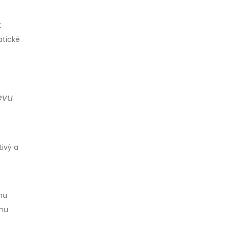
t
atické
evu
ivý a
mu
ímu