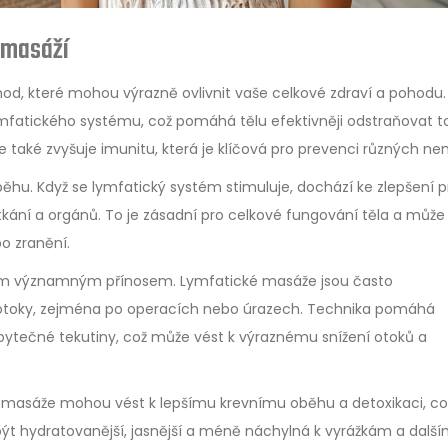
 masáží
hod, které mohou výrazně ovlivnit vaše celkové zdraví a pohodu.
mfatického systému, což pomáhá tělu efektivněji odstraňovat t
le také zvyšuje imunitu, která je klíčová pro prevenci různých ne
běhu. Když se lymfatický systém stimuluje, dochází ke zlepšení 
 tkání a orgánů. To je zásadní pro celkové fungování těla a může
bo zranění.
ím významným přínosem. Lymfatické masáže jsou často
otoky, zejména po operacích nebo úrazech. Technika pomáhá
ytečné tekutiny, což může vést k výraznému snížení otoků a
lné masáže mohou vést k lepšímu krevnímu oběhu a detoxikaci, c
e být hydratovanější, jasnější a méně náchylná k vyrážkám a dalš