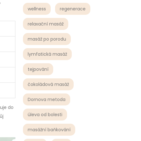
o
wellness
regenerace
relaxační masáž
masáž po porodu
lymfatická masáž
tejpování
čokoládová masáž
Dornova metoda
ňuje do
úleva od bolesti
ůj
masážní baňkování