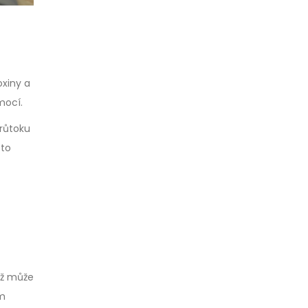
oxiny a
mocí.
průtoku
 to
ož může
ím