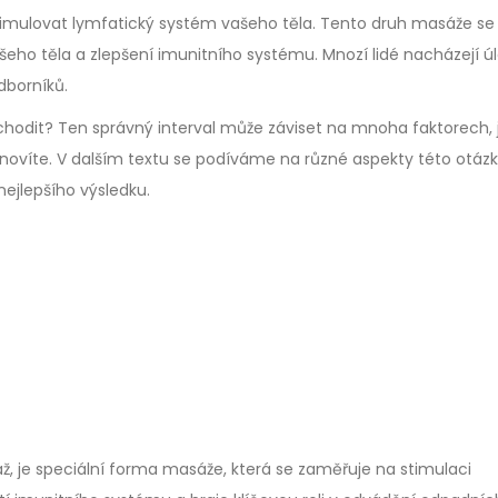
imulovat lymfatický systém vašeho těla. Tento druh masáže se
eho těla a zlepšení imunitního systému. Mnozí lidé nacházejí ú
dborníků.
chodit? Ten správný interval může záviset na mnoha faktorech, j
 stanovíte. V dalším textu se podíváme na různé aspekty této otáz
ejlepšího výsledku.
, je speciální forma masáže, která se zaměřuje na stimulaci