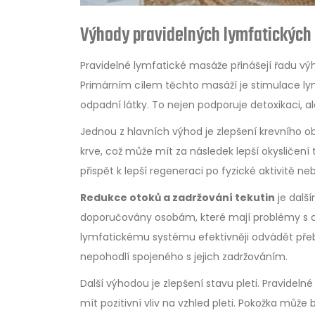
Výhody pravidelných lymfatických
Pravidelné lymfatické masáže přinášejí řadu vý
Primárním cílem těchto masáží je stimulace ly
odpadní látky. To nejen podporuje detoxikaci, a
Jednou z hlavních výhod je zlepšení krevního o
krve, což může mít za následek lepší okysličení
přispět k lepší regeneraci po fyzické aktivitě ne
Redukce otoků a zadržování tekutin
je dalš
doporučovány osobám, které mají problémy s 
lymfatickému systému efektivněji odvádět přeb
nepohodlí spojeného s jejich zadržováním.
Další výhodou je zlepšení stavu pleti. Pravide
mít pozitivní vliv na vzhled pleti. Pokožka můž