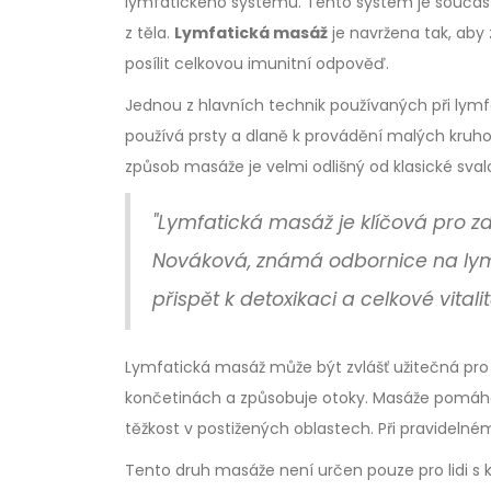
lymfatického systému. Tento systém je součástí
z těla.
Lymfatická masáž
je navržena tak, aby 
posílit celkovou imunitní odpověď.
Jednou z hlavních technik používaných při lymf
používá prsty a dlaně k provádění malých kruho
způsob masáže je velmi odlišný od klasické sva
"Lymfatická masáž je klíčová pro zdr
Nováková, známá odbornice na lym
přispět k detoxikaci a celkové vitalit
Lymfatická masáž může být zvlášť užitečná pro l
končetinách a způsobuje otoky. Masáže pomáhají 
těžkost v postižených oblastech. Při pravideln
Tento druh masáže není určen pouze pro lidi s 